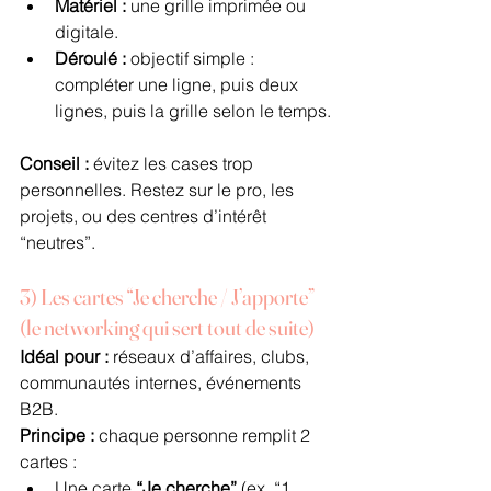
Matériel :
 une grille imprimée ou 
digitale.
Déroulé :
 objectif simple : 
compléter une ligne, puis deux 
lignes, puis la grille selon le temps.
Conseil :
 évitez les cases trop 
personnelles. Restez sur le pro, les 
projets, ou des centres d’intérêt 
“neutres”.
3) Les cartes “Je cherche / J’apporte” 
(le networking qui sert tout de suite)
Idéal pour :
 réseaux d’affaires, clubs, 
communautés internes, événements 
B2B.
Principe :
 chaque personne remplit 2 
cartes :
Une carte 
“Je cherche”
 (ex. “1 