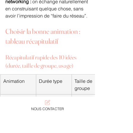
networking :
 on échange naturellement 
en construisant quelque chose, sans 
avoir l’impression de “faire du réseau”.
Choisir la bonne animation : 
tableau récapitulatif
Récapitulatif rapide des 10 idées 
(durée, taille de groupe, usage)
Animation
Durée type
Taille de 
groupe
Speed 
12–20 min
10 à 200+
networking 
NOUS CONTACTER
guidé
Bingo des 
10–15 min
20 à 500+