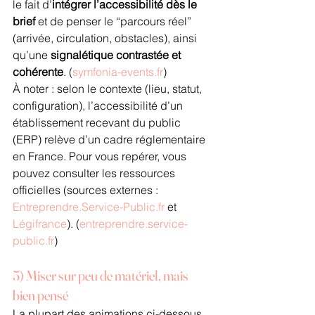
le fait d’
intégrer l’accessibilité dès le 
brief
 et de penser le “parcours réel” 
(arrivée, circulation, obstacles), ainsi 
qu’une 
signalétique contrastée et 
cohérente
. (
symfonia-events.fr
)
À noter : selon le contexte (lieu, statut, 
configuration), l’accessibilité d’un 
établissement recevant du public 
(ERP) relève d’un cadre réglementaire 
en France. Pour vous repérer, vous 
pouvez consulter les ressources 
officielles (sources externes : 
Entreprendre.Service-Public.fr
 et 
Légifrance
). (
entreprendre.service-
public.fr
)
5) Miser sur peu de matériel, mais 
bien pensé
La plupart des animations ci-dessous 