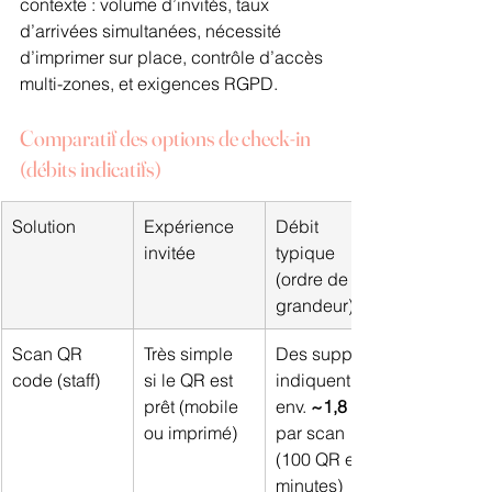
contexte : volume d’invités, taux 
d’arrivées simultanées, nécessité 
d’imprimer sur place, contrôle d’accès 
multi-zones, et exigences RGPD.
Comparatif des options de check-in 
(débits indicatifs)
Solution
Expérience 
Débit 
invitée
typique 
(ordre de 
grandeur)
Scan QR 
Très simple 
Des supports 
code (staff)
si le QR est 
indiquent 
prêt (mobile 
env. 
~1,8 s
ou imprimé)
par scan 
(100 QR en 3 
minutes) 