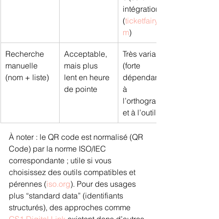
intégration) 
(
ticketfairy.co
m
)
Recherche 
Acceptable, 
Très variable 
manuelle 
mais plus 
(forte 
(nom + liste)
lent en heure 
dépendance 
de pointe
à 
l’orthographe 
et à l’outil)
À noter : le QR code est normalisé (QR 
Code) par la norme ISO/IEC 
correspondante ; utile si vous 
choisissez des outils compatibles et 
pérennes (
iso.org
). Pour des usages 
plus “standard data” (identifiants 
structurés), des approches comme 
GS1 Digital Link
 existent dans d’autres 