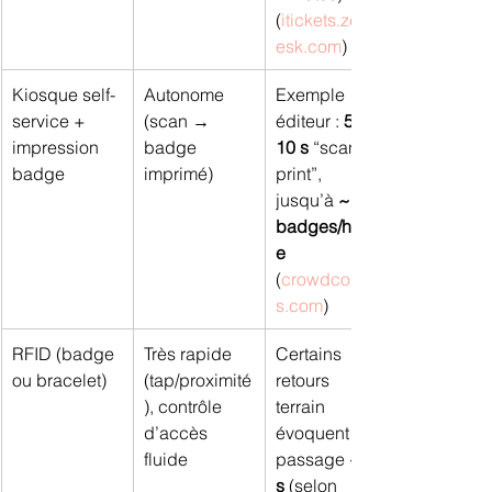
(
itickets.zend
esk.com
)
Kiosque self-
Autonome 
Exemple 
service + 
(scan → 
éditeur : 
5–
impression 
badge 
10 s
 “scan-to-
badge
imprimé)
print”, 
jusqu’à 
~100 
badges/heur
e
(
crowdcomm
s.com
)
RFID (badge 
Très rapide 
Certains 
ou bracelet)
(tap/proximité
retours 
), contrôle 
terrain 
d’accès 
évoquent un 
fluide
passage 
< 1 
s
 (selon 