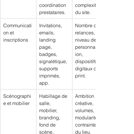
coordination 
complexité 
prestataires.
du site.
Communicati
Invitations, 
Nombre de 
on et 
emails, 
relances, 
inscriptions
landing 
niveau de 
page, 
personnalisat
badges, 
ion, 
signalétique, 
dispositifs 
supports 
digitaux ou 
imprimés, 
print.
app.
Scénographi
Habillage de 
Ambition 
e et mobilier
salle, 
créative, 
mobilier, 
volumes, 
branding, 
modularité, 
fond de 
contraintes 
scène, 
du lieu.