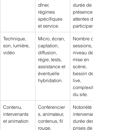
dîner, 
durée de 
régimes 
présence, 
spécifiques 
attentes des 
et service.
participants.
Technique, 
Micro, écran, 
Nombre de 
son, lumière, 
captation, 
sessions, 
vidéo
diffusion, 
niveau de 
régie, tests, 
mise en 
assistance et 
scène, 
éventuelle 
besoin de 
hybridation.
live, 
complexité 
du site.
Contenu, 
Conférencier
Notoriété des 
intervenants 
s, animateur, 
intervenants, 
et animation
contenus, fil 
durée des 
rouge, 
prises de 