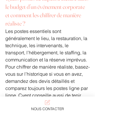
le budget d’un événement corporate 
et comment les chiffrer de manière 
réaliste ?
Les postes essentiels sont 
généralement le lieu, la restauration, la 
technique, les intervenants, le 
transport, l’hébergement, le staffing, la 
communication et la réserve imprévus. 
Pour chiffrer de manière réaliste, basez-
vous sur l’historique si vous en avez, 
demandez des devis détaillés et 
comparez toujours les postes ligne par 
ligne. Cvent conseille aussi de tenir 
compte des coûts de main-d’œuvre, 
des fournisseurs et de la possibilité de 
NOUS CONTACTER
revenus externes comme le 
sponsoring ; c’est particulièrement 
utile pour ne pas sous-estimer le 