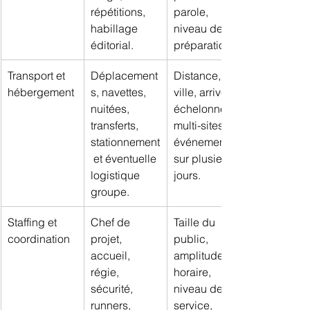
répétitions, 
parole, 
habillage 
niveau de 
éditorial.
préparation.
Transport et 
Déplacement
Distance, 
hébergement
s, navettes, 
ville, arrivée 
nuitées, 
échelonnée, 
transferts, 
multi-sites, 
stationnement
événement 
 et éventuelle 
sur plusieurs 
logistique 
jours.
groupe.
Staffing et 
Chef de 
Taille du 
coordination
projet, 
public, 
accueil, 
amplitude 
régie, 
horaire, 
sécurité, 
niveau de 
runners, 
service, 