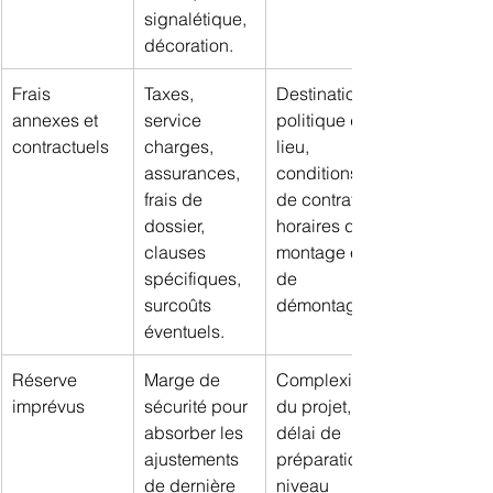
signalétique, 
décoration.
Frais 
Taxes, 
Destination, 
annexes et 
service 
politique du 
contractuels
charges, 
lieu, 
assurances, 
conditions 
frais de 
de contrat, 
dossier, 
horaires de 
clauses 
montage et 
spécifiques, 
de 
surcoûts 
démontage.
éventuels.
Réserve 
Marge de 
Complexité 
imprévus
sécurité pour 
du projet, 
absorber les 
délai de 
ajustements 
préparation, 
de dernière 
niveau 