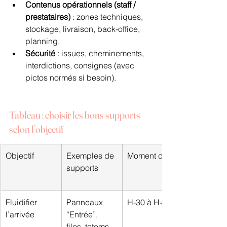
Contenus opérationnels (staff / 
prestataires)
 : zones techniques, 
stockage, livraison, back-office, 
planning.
Sécurité
 : issues, cheminements, 
interdictions, consignes (avec 
pictos normés si besoin).
Tableau : choisir les bons supports 
selon l’objectif
Objectif
Exemples de 
Moment clé
supports
Fluidifier 
Panneaux 
H-30 à H+30
l’arrivée
“Entrée”, 
files, totems, 