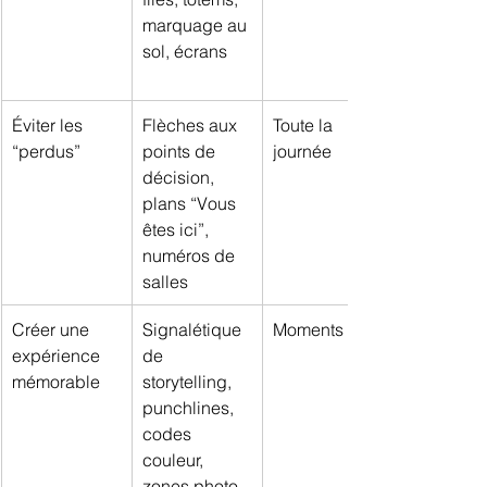
marquage au 
sol, écrans
Éviter les 
Flèches aux 
Toute la 
“perdus”
points de 
journée
décision, 
plans “Vous 
êtes ici”, 
numéros de 
salles
Créer une 
Signalétique 
Moments forts
expérience 
de 
mémorable
storytelling, 
punchlines, 
codes 
couleur, 
zones photo