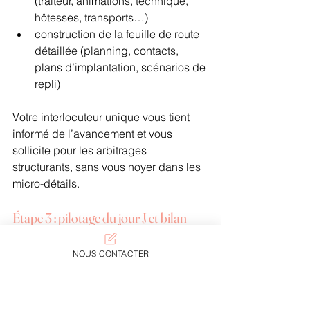
(traiteur, animations, technique, 
hôtesses, transports…)
construction de la feuille de route 
détaillée (planning, contacts, 
plans d’implantation, scénarios de 
repli)
Votre interlocuteur unique vous tient 
informé de l’avancement et vous 
sollicite pour les arbitrages 
structurants, sans vous noyer dans les 
micro-détails.
Étape 3 : pilotage du jour J et bilan
Le jour J, l’équipe coordination arrive 
en amont pour superviser les 
NOUS CONTACTER
montages, accueillir les prestataires et 
vérifier chaque étape clé. Pendant 
l’événement, elle pilote les timings, 