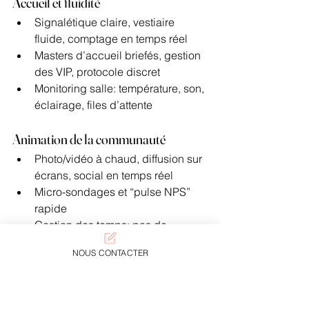
Accueil et fluidité
Signalétique claire, vestiaire 
fluide, comptage en temps réel
Masters d’accueil briefés, gestion 
des VIP, protocole discret
Monitoring salle: température, son, 
éclairage, files d’attente
Animation de la communauté
Photo/vidéo à chaud, diffusion sur 
écrans, social en temps réel
Micro-sondages et “pulse NPS” 
rapide
Gestion des temps: pas de 
surlongueur, clôture énergique
NOUS CONTACTER
Si vous souhaitez confier tout ou partie 
de la production à des spécialistes, 
découvrez la présentation de l’agence 
et ses engagements (
qui sommes-