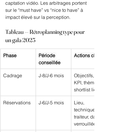
captation vidéo. Les arbitrages portent 
sur le “must have” vs “nice to have” à 
impact élevé sur la perception.
Tableau — Rétroplanning type pour 
un gala 2025
Phase
Période 
Actions clés
conseillée
Cadrage
J-8/J-6 mois
Objectifs, 
KPI, thème, 
shortlist lieux
Réservations
J-6/J-5 mois
Lieu, 
technique, 
traiteur, date 
verrouillée