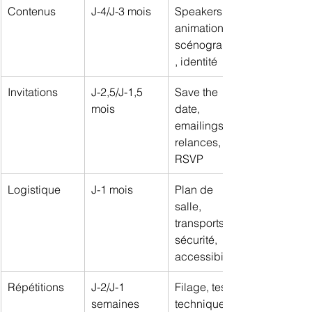
Contenus
J-4/J-3 mois
Speakers, 
animations, 
scénographie
, identité
Invitations
J-2,5/J-1,5 
Save the 
mois
date, 
emailings, 
relances, 
RSVP
Logistique
J-1 mois
Plan de 
salle, 
transports, 
sécurité, 
accessibilité
Répétitions
J-2/J-1 
Filage, tests 
semaines
techniques, 