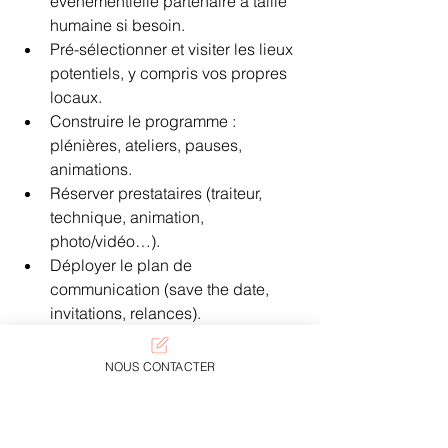
événementielle partenaire à taille 
humaine si besoin.
Pré-sélectionner et visiter les lieux 
potentiels, y compris vos propres 
locaux.
Construire le programme : 
plénières, ateliers, pauses, 
animations.
Réserver prestataires (traiteur, 
technique, animation, 
photo/vidéo…).
Déployer le plan de 
communication (save the date, 
invitations, relances).
Finaliser la logistique : transports, 
signalétique, badges, accueil.
NOUS CONTACTER
Briefer toutes les équipes, 
préparer un plan B et un dossier 
de sécurité si nécessaire.