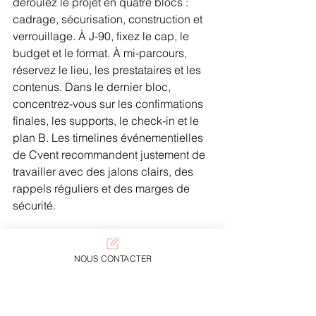
déroulez le projet en quatre blocs : 
cadrage, sécurisation, construction et 
verrouillage. À J-90, fixez le cap, le 
budget et le format. À mi-parcours, 
réservez le lieu, les prestataires et les 
contenus. Dans le dernier bloc, 
concentrez-vous sur les confirmations 
finales, les supports, le check-in et le 
plan B. Les timelines événementielles 
de Cvent recommandent justement de 
travailler avec des jalons clairs, des 
rappels réguliers et des marges de 
sécurité.
Quelles sont les étapes clés d’un 
rétroplanning J-90 pour un 
NOUS CONTACTER
séminaire d’entreprise ?
Les étapes clés sont simples : cadrer à 
J-90, sécuriser à J-75, construire le 