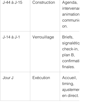
J-44 à J-15
Construction
Agenda, 
intervenants, 
animations, 
communicati
on.
J-14 à J-1
Verrouillage
Briefs, 
signalétique, 
check-in, 
plan B, 
confirmations 
finales.
Jour J
Exécution
Accueil, 
timing, 
ajustements 
en direct.