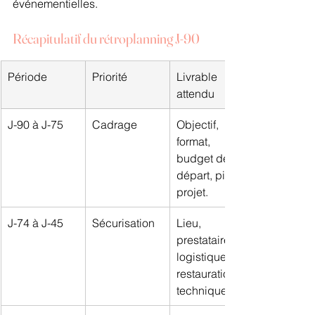
événementielles.
Récapitulatif du rétroplanning J-90
Période
Priorité
Livrable 
attendu
J-90 à J-75
Cadrage
Objectif, 
format, 
budget de 
départ, pilote 
projet.
J-74 à J-45
Sécurisation
Lieu, 
prestataires, 
logistique, 
restauration, 
technique.