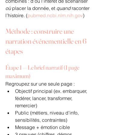
combinés : d’où l’intérêt de scénariser 
où
 placer la donnée, et 
quand
 raconter 
l’histoire. (
pubmed.ncbi.nlm.nih.gov
)
Méthode : construire une 
narration événementielle en 6 
étapes
Étape 1 — Le brief narratif (1 page 
maximum)
Regroupez sur une seule page :
Objectif principal (ex. embarquer, 
fédérer, lancer, transformer, 
remercier)
Public (métiers, niveau d’info, 
sensibilités, contraintes)
Message + émotion cible
3 preuves (chiffres, démos, 