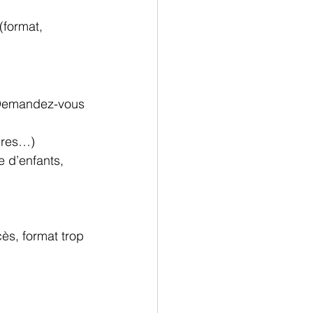
(format, 
. Demandez-vous 
aires…)
e d’enfants, 
cès, format trop 