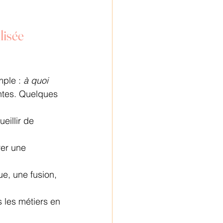
lisée
ple : 
à quoi 
entes. Quelques 
eillir de 
rer une 
ue, une fusion, 
 les métiers en 