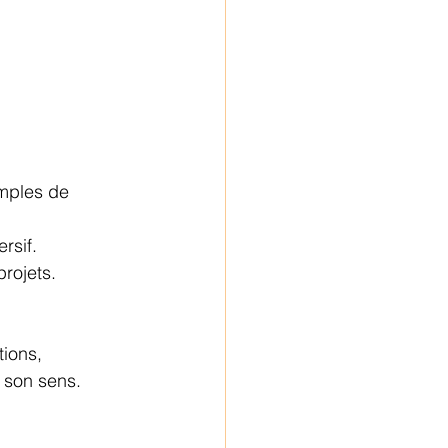
emples de 
rsif.
rojets.
tions, 
 son sens.