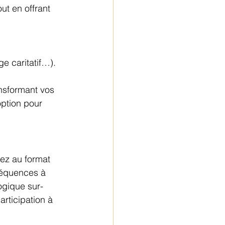
ut en offrant 
ge caritatif…).
ansformant vos 
ption pour 
sez au format 
 séquences à 
ogique sur-
rticipation à 