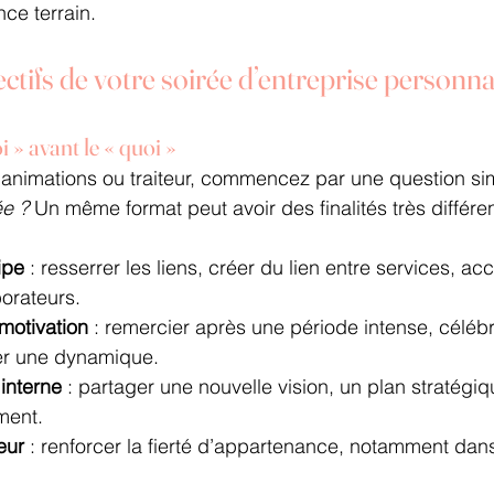
nce terrain.
jectifs de votre soirée d’entreprise personna
i » avant le « quoi »
, animations ou traiteur, commencez par une question sim
ée ?
 Un même format peut avoir des finalités très différ
ipe
 : resserrer les liens, créer du lien entre services, accu
orateurs.
motivation
 : remercier après une période intense, céléb
cer une dynamique.
interne
 : partager une nouvelle vision, un plan stratégiq
ment.
eur
 : renforcer la fierté d’appartenance, notamment dans