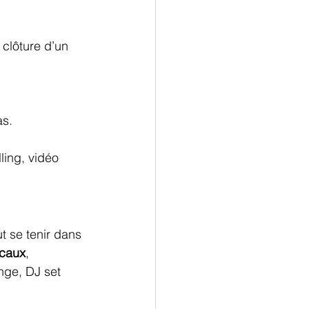
 clôture d’un 
as.
ling, vidéo 
t se tenir dans 
ocaux
, 
nge, DJ set 