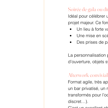
Soirée de gala ou dî
Idéal pour célébrer u
projet majeur. Ce for
Un lieu à forte 
Une mise en scè
Des prises de p
La personnalisation 
d’ouverture, objets 
Afterwork convivial
Format agile, très ap
un bar privatisé, un
transformés pour l’o
discret…).
C’est un excellent ch