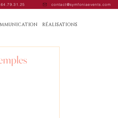
.64.79.31.25
contact@symfoniaevents.com
OMMUNICATION
RÉALISATIONS
xemples