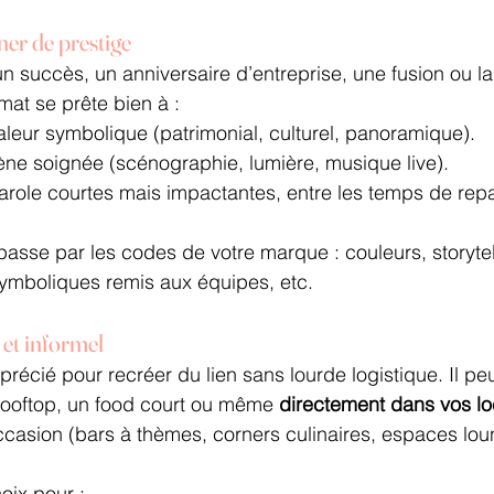
ner de prestige
n succès, un anniversaire d’entreprise, une fusion ou la
mat se prête bien à :
valeur symbolique (patrimonial, culturel, panoramique).
ne soignée (scénographie, lumière, musique live).
arole courtes mais impactantes, entre les temps de rep
passe par les codes de votre marque : couleurs, storytel
symboliques remis aux équipes, etc.
 et informel
précié pour recréer du lien sans lourde logistique. Il peu
 rooftop, un food court ou même 
directement dans vos l
ccasion (bars à thèmes, corners culinaires, espaces lou
oix pour :