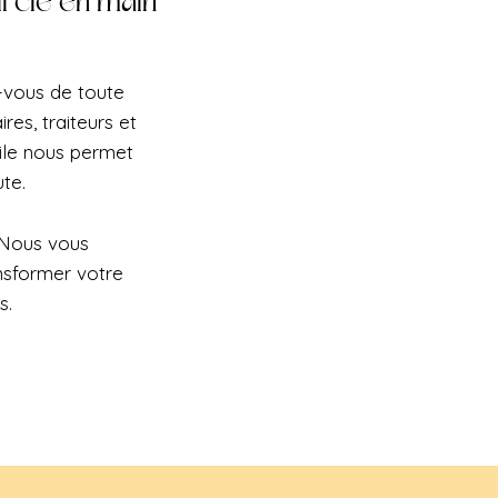
l clé en main
z-vous de toute
res, traiteurs et
ile nous permet
te.
 Nous vous
nsformer votre
s.