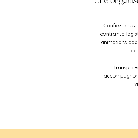
Une organisa
Confiez-nous l
contrainte logis
animations ada
de
Transparen
accompagnons 
v