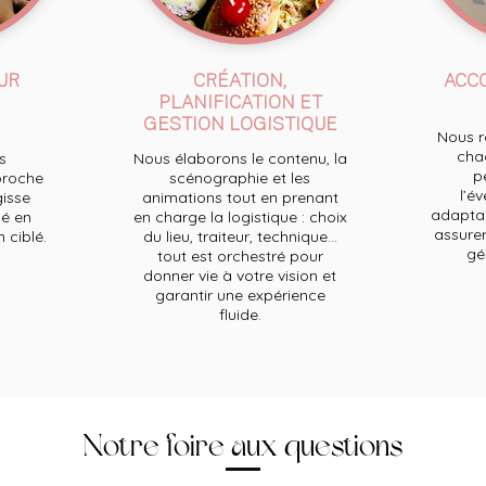
UR
CRÉATION,
ACC
PLANIFICATION ET
GESTION LOGISTIQUE
Nous re
chaq
s
Nous élaborons le contenu, la
p
proche
scénographie et les
l’e
gisse
animations tout en prenant
adaptan
é en
en charge la logistique : choix
assurer
ciblé.
du lieu, traiteur, technique...
ge
tout est orchestré pour
donner vie à votre vision et
garantir une expérience
fluide.
Notre foire aux questions