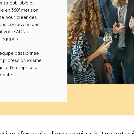
nt inoubliable et
le en 360° met son
ise pour créer des
 Nous concevons des
nt votre ADN et
 équipes.
e équipe passionnée
et professionnalisme
gala d’entreprise à
atante.