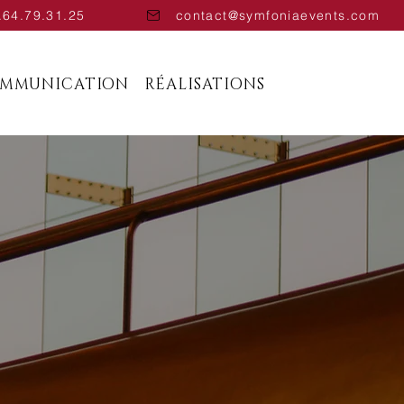
.64.79.31.25
contact@symfoniaevents.com
OMMUNICATION
RÉALISATIONS