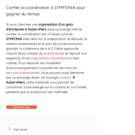
Confier la coordination à SYMFONIA pour 
gagner du temps
Si vous cherchez une 
organisation d’un gala 
d’entreprise à Aubervilliers
 sans surcharge interne, 
confier la coordination est un levier concret. 
SYMFONIA
 intervient sur la préparation, le déroulé, la 
relation prestataires et le suivi de production pour 
garantir la cohérence de A à Z. Cette approche 
s’inscrit dans l’univers du 
événementiel
 et répond aux 
exigences d’une 
organisation d'événements
 bien 
cadrée. Pour explorer les modalités 
d’accompagnement, consultez les services sur 
services évènementiel
. Vous pouvez aussi démarrer 
par un échange direct via la page 
contact
. 
À 
Aubervilliers
, cette méthode vous permet de 
concentrer votre énergie sur le contenu et vos invités, 
pendant que la production est maîtrisée.
Contactez-nous
Voir aussi