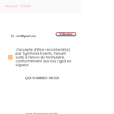
Mise à jour : 7/7/2026
Suivez les nouvelles tendances avec nous !
E-mail
S'abonner
J'accepte d'être recontacté(e)
par Symfonia Events, faisant
suite à l'envoi du formulaire,
conformément aux lois rgpd en
vigueur.
QUI SOMMES-NOUS
A propos
FAQ
BLOG
Nos prestations par villes