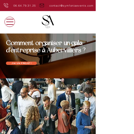
06.64.79.31.25
contact@symfoniaevents.com
Comment organiser un gala
d’entreprise à Aubervilliers ?
J'AI UN PROJET !