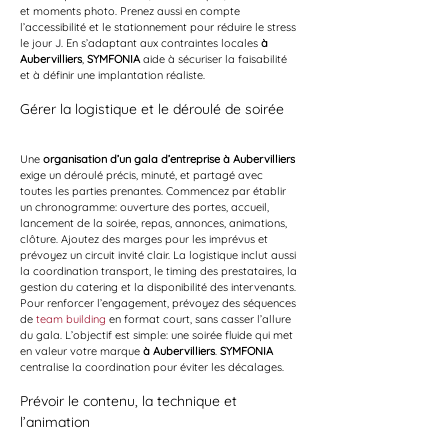
et moments photo. Prenez aussi en compte 
l’accessibilité et le stationnement pour réduire le stress 
le jour J. En s’adaptant aux contraintes locales 
à 
Aubervilliers
, 
SYMFONIA
 aide à sécuriser la faisabilité 
et à définir une implantation réaliste.
Gérer la logistique et le déroulé de soirée
Une 
organisation d’un gala d’entreprise à Aubervilliers
exige un déroulé précis, minuté, et partagé avec 
toutes les parties prenantes. Commencez par établir 
un chronogramme: ouverture des portes, accueil, 
lancement de la soirée, repas, annonces, animations, 
clôture. Ajoutez des marges pour les imprévus et 
prévoyez un circuit invité clair. La logistique inclut aussi 
la coordination transport, le timing des prestataires, la 
gestion du catering et la disponibilité des intervenants. 
Pour renforcer l’engagement, prévoyez des séquences 
de 
team building
 en format court, sans casser l’allure 
du gala. L’objectif est simple: une soirée fluide qui met 
en valeur votre marque 
à Aubervilliers
. 
SYMFONIA
centralise la coordination pour éviter les décalages.
Prévoir le contenu, la technique et 
l’animation