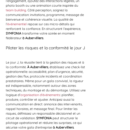
l’engagement, ajoutez des interactions légères, un 
photo booth ou une animation courte inspirée du 
team building
. Côté perception, soignez la 
communication: invitations, programme, message de 
bienvenue et cohérence visuelle. La qualité de 
l’
événementiel
 repose sur ces micro-détails qui 
renforcent la confiance. En structurant l’expérience, 
SYMFONIA
 transforme votre soirée en moment 
fédérateur 
à Aubervilliers
.
Piloter les risques et la conformité le jour J
Le jour J, la réussite tient à la gestion des risques et à 
la conformité. 
À Aubervilliers
, établissez une check-list 
opérationnelle: accessibilité, plan d’urgence, sécurité, 
gestion des flux, protocole incidents et coordination 
prestataires. Même pour un gala convivial, la rigueur 
est indispensable, notamment autour des zones 
techniques, du montage et du démontage. Utilisez une 
logique d’
organisation d'événements
: planifier, 
produire, contrôler et ajuster. Anticipez aussi la 
communication en direct: annonce des intervenants, 
rappel horaires, et message final. Pour limiter les 
risques, définissez un responsable décisionnel et un 
circuit de validation. 
SYMFONIA
 peut structurer le 
pilotage opérationnel et réduire les surprises, ce qui 
sécurise votre gala d’entreprise 
à Aubervilliers
.