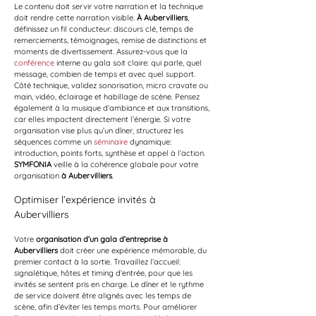
Le contenu doit servir votre narration et la technique 
doit rendre cette narration visible. 
À Aubervilliers
, 
définissez un fil conducteur: discours clé, temps de 
remerciements, témoignages, remise de distinctions et 
moments de divertissement. Assurez-vous que la 
conférence
 interne au gala soit claire: qui parle, quel 
message, combien de temps et avec quel support. 
Côté technique, validez sonorisation, micro cravate ou 
main, vidéo, éclairage et habillage de scène. Pensez 
également à la musique d’ambiance et aux transitions, 
car elles impactent directement l’énergie. Si votre 
organisation vise plus qu’un dîner, structurez les 
séquences comme un 
séminaire
 dynamique: 
introduction, points forts, synthèse et appel à l’action. 
SYMFONIA
 veille à la cohérence globale pour votre 
organisation 
à Aubervilliers
.
Optimiser l’expérience invités à 
Aubervilliers
Votre 
organisation d’un gala d’entreprise à 
Aubervilliers
 doit créer une expérience mémorable, du 
premier contact à la sortie. Travaillez l’accueil: 
signalétique, hôtes et timing d’entrée, pour que les 
invités se sentent pris en charge. Le dîner et le rythme 
de service doivent être alignés avec les temps de 
scène, afin d’éviter les temps morts. Pour améliorer 