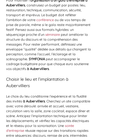
Pour maîtriser l’
organisation d’un gala d’entreprise à 
Aubervilliers
, construisez un budget par postes: lieu, 
restauration, technique, communication, sécurité, 
transport et imprévus. Le budget doit refléter 
l’ambition de votre 
conférence
 ou de vos temps de 
prise de parole, même si le gala reste majoritairement 
festif. Pensez aussi aux formats hybrides: un 
séquençage proche d’un 
séminaire
 peut améliorer la 
structure du discours et la compréhension des 
messages. Pour rester performant, définissez une 
enveloppe “qualité” dédiée aux détails qui changent la 
perception, comme l’accueil, l’éclairage et la 
scénographie. 
SYMFONIA
 peut accompagner le 
cadrage budgétaire pour que chaque euro soutienne 
vos objectifs 
à Aubervilliers
.
Choisir le lieu et l’implantation à 
Aubervilliers
Le choix du lieu conditionne l’expérience et la fluidité 
des invités 
à Aubervilliers
. Cherchez un site compatible 
avec votre déroulé: arrivée et accueil, vestiaire, 
circulation vers la salle, zone cocktail, espace dîner et 
scène. Anticipez l’implantation technique pour limiter 
les déplacements, et vérifiez les capacités électriques 
et le réseau pour la sonorisation. Une 
soirée 
d'entreprise
 réussie repose sur des transitions rapides 
entre séquences: discours, remise de prix, intermèdes 