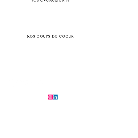
VOS ÉVENEMENTS
Séminaires et voyages incentive
Évenements d'entreprise
Dans vos locaux
Traiteurs
Teambuilding
NOS COUPS DE COEUR
Séminaire au vert
Séminaire Paris & Ile de France
Évènement éco-responsable
Séminaire insolite
Séminaire cohésion
Tél :
06.64.79.31.25
E-mail :
contact@symfoniaevents.com
Paris, France
Mentions légales et politiques de confidentialité
© 2025 par Symfonia Agency x
Conditions générales de vente
Ferrybot