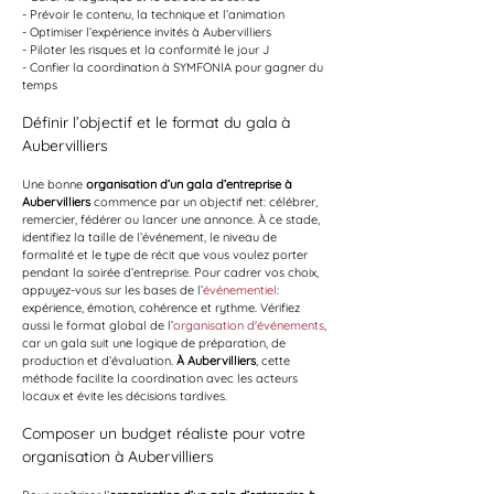
- Prévoir le contenu, la technique et l’animation
- Optimiser l’expérience invités à Aubervilliers
- Piloter les risques et la conformité le jour J
- Confier la coordination à SYMFONIA pour gagner du 
temps
Définir l’objectif et le format du gala à 
Aubervilliers
Une bonne 
organisation d’un gala d’entreprise à 
Aubervilliers
 commence par un objectif net: célébrer, 
remercier, fédérer ou lancer une annonce. À ce stade, 
identifiez la taille de l’événement, le niveau de 
formalité et le type de récit que vous voulez porter 
pendant la soirée d’entreprise. Pour cadrer vos choix, 
appuyez-vous sur les bases de l’
événementiel
: 
expérience, émotion, cohérence et rythme. Vérifiez 
aussi le format global de l’
organisation d'événements
, 
car un gala suit une logique de préparation, de 
production et d’évaluation. 
À Aubervilliers
, cette 
méthode facilite la coordination avec les acteurs 
locaux et évite les décisions tardives.
Composer un budget réaliste pour votre 
organisation à Aubervilliers