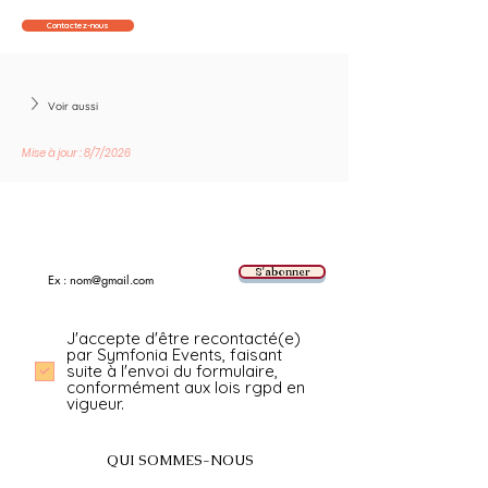
Contactez-nous
Voir aussi
Mise à jour : 8/7/2026
Suivez les nouvelles tendances avec nous !
E-mail
S'abonner
J'accepte d'être recontacté(e)
par Symfonia Events, faisant
suite à l'envoi du formulaire,
conformément aux lois rgpd en
vigueur.
QUI SOMMES-NOUS