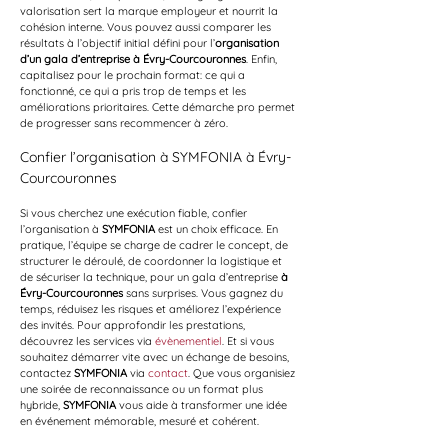
valorisation sert la marque employeur et nourrit la 
cohésion interne. Vous pouvez aussi comparer les 
résultats à l’objectif initial défini pour l’
organisation 
d’un gala d’entreprise à Évry-Courcouronnes
. Enfin, 
capitalisez pour le prochain format: ce qui a 
fonctionné, ce qui a pris trop de temps et les 
améliorations prioritaires. Cette démarche pro permet 
de progresser sans recommencer à zéro.
Confier l’organisation à SYMFONIA à Évry-
Courcouronnes
Si vous cherchez une exécution fiable, confier 
l’organisation à 
SYMFONIA
 est un choix efficace. En 
pratique, l’équipe se charge de cadrer le concept, de 
structurer le déroulé, de coordonner la logistique et 
de sécuriser la technique, pour un gala d’entreprise 
à 
Évry-Courcouronnes
 sans surprises. Vous gagnez du 
temps, réduisez les risques et améliorez l’expérience 
des invités. Pour approfondir les prestations, 
découvrez les services via 
évènementiel
. Et si vous 
souhaitez démarrer vite avec un échange de besoins, 
contactez 
SYMFONIA
 via 
contact
. Que vous organisiez 
une soirée de reconnaissance ou un format plus 
hybride, 
SYMFONIA
 vous aide à transformer une idée 
en événement mémorable, mesuré et cohérent.