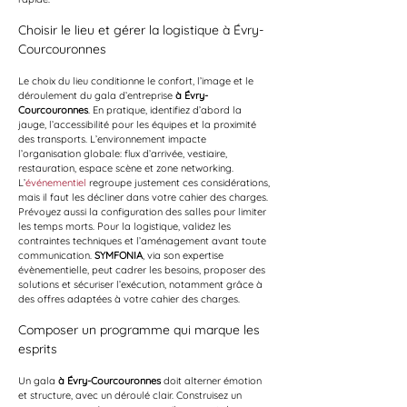
Choisir le lieu et gérer la logistique à Évry-
Courcouronnes
Le choix du lieu conditionne le confort, l’image et le 
déroulement du gala d’entreprise 
à Évry-
Courcouronnes
. En pratique, identifiez d’abord la 
jauge, l’accessibilité pour les équipes et la proximité 
des transports. L’environnement impacte 
l’organisation globale: flux d’arrivée, vestiaire, 
restauration, espace scène et zone networking. 
L’
événementiel
 regroupe justement ces considérations, 
mais il faut les décliner dans votre cahier des charges. 
Prévoyez aussi la configuration des salles pour limiter 
les temps morts. Pour la logistique, validez les 
contraintes techniques et l’aménagement avant toute 
communication. 
SYMFONIA
, via son expertise 
évènementielle, peut cadrer les besoins, proposer des 
solutions et sécuriser l’exécution, notamment grâce à 
des offres adaptées à votre cahier des charges.
Composer un programme qui marque les 
esprits
Un gala 
à Évry-Courcouronnes
 doit alterner émotion 
et structure, avec un déroulé clair. Construisez un 