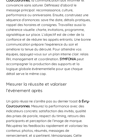
Courcouronnes
, la communication doit informer et 
convaincre sans saturer. Définissez d’abord le 
message principal: reconnaissance, culture, 
performance ou anniversaire. Ensuite, construisez une 
séquence d’annonces: save the date, détails pratiques, 
rappel des horaires et consignes. Travaillez aussi la 
cohérence visuelle: charte, invitations, programme, 
signalétique sur place. L’objectif est de créer de la 
confiance et de réduire les appels entrants. Une bonne 
communication prépare l’expérience du soir et 
améliore la tenue du déroulé. Pour atteindre vos 
équipes, appuyez-vous sur un plan interne clair: relais 
RH, management et coordination. 
SYMFONIA
 peut 
accompagner la production des supports et la 
logique globale événementielle pour que chaque 
détail serve le même cap.
Mesurer la réussite et valoriser 
l’événement après
Un gala réussi ne s’arrête pas au dernier toast 
à Évry-
Courcouronnes
. Mesurez la performance avec des 
indicateurs concrets: satisfaction des invités, qualité 
des prises de parole, respect du timing, retours des 
participants et perception de l’image de marque. 
Récupérez les feedbacks rapidement et valorisez les 
contenus: photos, résumés, messages de 
remerciement, et si pertinent, témoignages. Cette 