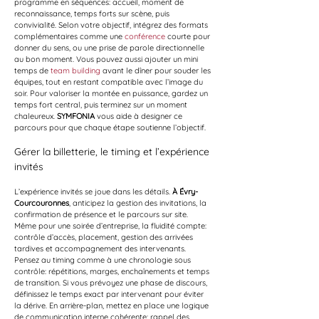
programme en séquences: accueil, moment de 
reconnaissance, temps forts sur scène, puis 
convivialité. Selon votre objectif, intégrez des formats 
complémentaires comme une 
conférence
 courte pour 
donner du sens, ou une prise de parole directionnelle 
au bon moment. Vous pouvez aussi ajouter un mini 
temps de 
team building
 avant le dîner pour souder les 
équipes, tout en restant compatible avec l’image du 
soir. Pour valoriser la montée en puissance, gardez un 
temps fort central, puis terminez sur un moment 
chaleureux. 
SYMFONIA
 vous aide à designer ce 
parcours pour que chaque étape soutienne l’objectif.
Gérer la billetterie, le timing et l’expérience 
invités
L’expérience invités se joue dans les détails. 
À Évry-
Courcouronnes
, anticipez la gestion des invitations, la 
confirmation de présence et le parcours sur site. 
Même pour une soirée d’entreprise, la fluidité compte: 
contrôle d’accès, placement, gestion des arrivées 
tardives et accompagnement des intervenants. 
Pensez au timing comme à une chronologie sous 
contrôle: répétitions, marges, enchaînements et temps 
de transition. Si vous prévoyez une phase de discours, 
définissez le temps exact par intervenant pour éviter 
la dérive. En arrière-plan, mettez en place une logique 
de communication interne cohérente: rappel des 