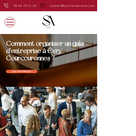
06.64.79.31.25
contact@symfoniaevents.com
Comment organiser un gala
d’entreprise à Évry-
Courcouronnes ?
J'AI UN PROJET !