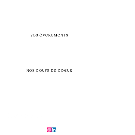
A propos
FAQ
BLOG
Nos prestations par villes
VOS ÉVENEMENTS
Séminaires et voyages incentive
Évenements d'entreprise
Dans vos locaux
Traiteurs
Teambuilding
NOS COUPS DE COEUR
Séminaire au vert
Séminaire Paris & Ile de France
Évènement éco-responsable
Séminaire insolite
Séminaire cohésion
Tél :
06.64.79.31.25
E-mail :
contact@symfoniaevents.com
Paris, France