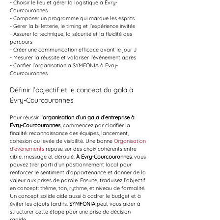
- Choisir le lieu et gérer la logistique à Évry-
Courcouronnes
- Composer un programme qui marque les esprits
- Gérer la billetterie, le timing et l’expérience invités
- Assurer la technique, la sécurité et la fluidité des 
parcours
- Créer une communication efficace avant le jour J
- Mesurer la réussite et valoriser l’événement après
- Confier l’organisation à SYMFONIA à Évry-
Courcouronnes
Définir l’objectif et le concept du gala à 
Évry-Courcouronnes
Pour réussir l’
organisation d’un gala d’entreprise à 
Évry-Courcouronnes
, commencez par clarifier la 
finalité: reconnaissance des équipes, lancement, 
cohésion ou levée de visibilité. Une bonne 
Organisation 
d'événements
 repose sur des choix cohérents entre 
cible, message et déroulé. 
À Évry-Courcouronnes
, vous 
pouvez tirer parti d’un positionnement local pour 
renforcer le sentiment d’appartenance et donner de la 
valeur aux prises de parole. Ensuite, traduisez l’objectif 
en concept: thème, ton, rythme, et niveau de formalité. 
Un concept solide aide aussi à cadrer le budget et à 
éviter les ajouts tardifs. 
SYMFONIA
 peut vous aider à 
structurer cette étape pour une prise de décision 
rapide.