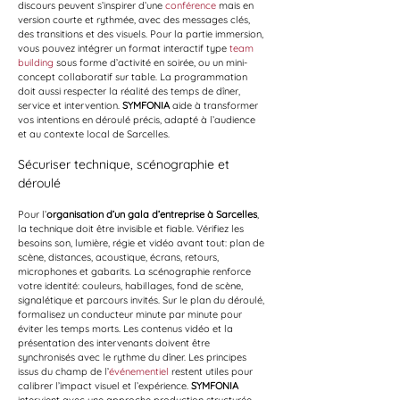
discours peuvent s’inspirer d’une 
conférence
 mais en 
version courte et rythmée, avec des messages clés, 
des transitions et des visuels. Pour la partie immersion, 
vous pouvez intégrer un format interactif type 
team 
building
 sous forme d’activité en soirée, ou un mini-
concept collaboratif sur table. La programmation 
doit aussi respecter la réalité des temps de dîner, 
service et intervention. 
SYMFONIA
 aide à transformer 
vos intentions en déroulé précis, adapté à l’audience 
et au contexte local de Sarcelles.
Sécuriser technique, scénographie et 
déroulé
Pour l’
organisation d’un gala d’entreprise à Sarcelles
, 
la technique doit être invisible et fiable. Vérifiez les 
besoins son, lumière, régie et vidéo avant tout: plan de 
scène, distances, acoustique, écrans, retours, 
microphones et gabarits. La scénographie renforce 
votre identité: couleurs, habillages, fond de scène, 
signalétique et parcours invités. Sur le plan du déroulé, 
formalisez un conducteur minute par minute pour 
éviter les temps morts. Les contenus vidéo et la 
présentation des intervenants doivent être 
synchronisés avec le rythme du dîner. Les principes 
issus du champ de l’
événementiel
 restent utiles pour 
calibrer l’impact visuel et l’expérience. 
SYMFONIA