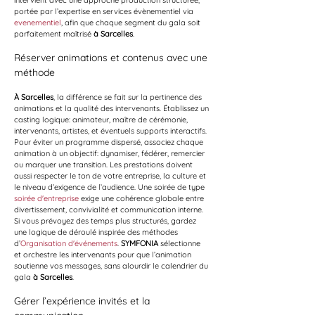
intervient avec une approche production structurée, 
portée par l’expertise en services évènementiel via 
evenementiel
, afin que chaque segment du gala soit 
parfaitement maîtrisé 
à Sarcelles
.
Réserver animations et contenus avec une 
méthode
À Sarcelles
, la différence se fait sur la pertinence des 
animations et la qualité des intervenants. Établissez un 
casting logique: animateur, maître de cérémonie, 
intervenants, artistes, et éventuels supports interactifs. 
Pour éviter un programme dispersé, associez chaque 
animation à un objectif: dynamiser, fédérer, remercier 
ou marquer une transition. Les prestations doivent 
aussi respecter le ton de votre entreprise, la culture et 
le niveau d’exigence de l’audience. Une soirée de type 
soirée d'entreprise
 exige une cohérence globale entre 
divertissement, convivialité et communication interne. 
Si vous prévoyez des temps plus structurés, gardez 
une logique de déroulé inspirée des méthodes 
d’
Organisation d'événements
. 
SYMFONIA
 sélectionne 
et orchestre les intervenants pour que l’animation 
soutienne vos messages, sans alourdir le calendrier du 
gala 
à Sarcelles
.
Gérer l’expérience invités et la 