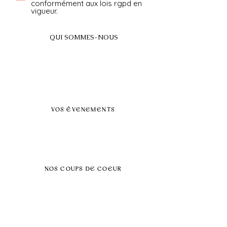
conformément aux lois rgpd en
vigueur.
QUI SOMMES-NOUS
A propos
FAQ
BLOG
Nos prestations par villes
VOS ÉVENEMENTS
Séminaires et voyages incentive
Évenements d'entreprise
Dans vos locaux
Traiteurs
Teambuilding
NOS COUPS DE COEUR
Séminaire au vert
Séminaire Paris & Ile de France
Évènement éco-responsable
Séminaire insolite
Séminaire cohésion