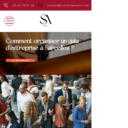
06.64.79.31.25
contact@symfoniaevents.com
Comment organiser un gala
d’entreprise à Sarcelles ?
J'AI UN PROJET !