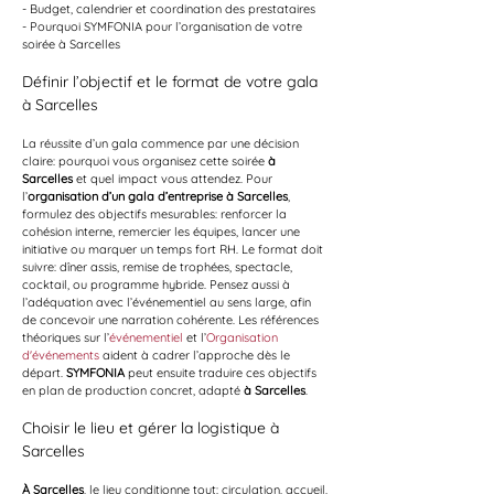
- Budget, calendrier et coordination des prestataires
- Pourquoi SYMFONIA pour l’organisation de votre 
soirée à Sarcelles
Définir l’objectif et le format de votre gala 
à Sarcelles
La réussite d’un gala commence par une décision 
claire: pourquoi vous organisez cette soirée 
à 
Sarcelles
 et quel impact vous attendez. Pour 
l’
organisation d’un gala d’entreprise à Sarcelles
, 
formulez des objectifs mesurables: renforcer la 
cohésion interne, remercier les équipes, lancer une 
initiative ou marquer un temps fort RH. Le format doit 
suivre: dîner assis, remise de trophées, spectacle, 
cocktail, ou programme hybride. Pensez aussi à 
l’adéquation avec l’événementiel au sens large, afin 
de concevoir une narration cohérente. Les références 
théoriques sur l’
événementiel
 et l’
Organisation 
d'événements
 aident à cadrer l’approche dès le 
départ. 
SYMFONIA
 peut ensuite traduire ces objectifs 
en plan de production concret, adapté 
à Sarcelles
.
Choisir le lieu et gérer la logistique à 
Sarcelles
À Sarcelles
, le lieu conditionne tout: circulation, accueil, 