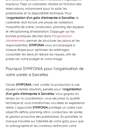
imprévus. Fixez un calendrier réaliste en fonction des 
réservations, notamment pour la salle, les 
prestataires et la disponibilité technique. Pour 
l’
organisation d’un gala d’entreprise à Sarcelles
, le 
calendrier doit inclure une phase de validation: 
maquette de scène, conducteur, planning des équipes 
et rétroplanning d’installation. S’appuyer sur les 
bonnes pratiques décrites dans l’
Organisation 
d'événements
 permet de structurer les jalons et les 
responsabilités. 
SYMFONIA
 vous accompagne à 
chaque étape pour optimiser les arbitrages, 
consolider les devis et réduire les risques, afin de 
préserver votre budget et votre image.
Pourquoi SYMFONIA pour l’organisation de 
votre soirée à Sarcelles
Choisir 
SYMFONIA
, c’est confier la production à une 
équipe orientée résultats, pensée pour l’
organisation 
d’un gala d’entreprise à Sarcelles
. Vous gagnez du 
temps sur la coordination, vous sécurisez la qualité 
technique et vous transformez vos idées en expérience 
réelle. L’approche 
SYMFONIA
 privilégie un cadre clair: 
objectifs définis, planning rétro, conducteur de soirée, 
et gestion proactive des prestataires. En parallèle, la 
marque travaille sur l’identité de votre gala, pour que 
la scénographie et les contenus renforcent votre 