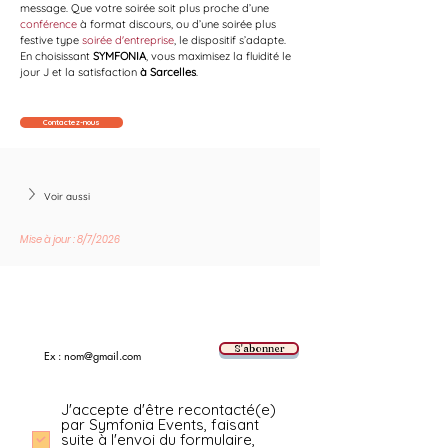
message. Que votre soirée soit plus proche d’une 
conférence
 à format discours, ou d’une soirée plus 
festive type 
soirée d'entreprise
, le dispositif s’adapte. 
En choisissant 
SYMFONIA
, vous maximisez la fluidité le 
jour J et la satisfaction 
à Sarcelles
.
Contactez-nous
Voir aussi
Mise à jour : 8/7/2026
Suivez les nouvelles tendances avec nous !
E-mail
S'abonner
J'accepte d'être recontacté(e)
par Symfonia Events, faisant
suite à l'envoi du formulaire,