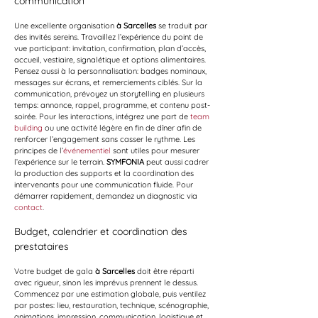
communication
Une excellente organisation 
à Sarcelles
 se traduit par 
des invités sereins. Travaillez l’expérience du point de 
vue participant: invitation, confirmation, plan d’accès, 
accueil, vestiaire, signalétique et options alimentaires. 
Pensez aussi à la personnalisation: badges nominaux, 
messages sur écrans, et remerciements ciblés. Sur la 
communication, prévoyez un storytelling en plusieurs 
temps: annonce, rappel, programme, et contenu post-
soirée. Pour les interactions, intégrez une part de 
team 
building
 ou une activité légère en fin de dîner afin de 
renforcer l’engagement sans casser le rythme. Les 
principes de l’
événementiel
 sont utiles pour mesurer 
l’expérience sur le terrain. 
SYMFONIA
 peut aussi cadrer 
la production des supports et la coordination des 
intervenants pour une communication fluide. Pour 
démarrer rapidement, demandez un diagnostic via 
contact
.
Budget, calendrier et coordination des 
prestataires
Votre budget de gala 
à Sarcelles
 doit être réparti 
avec rigueur, sinon les imprévus prennent le dessus. 
Commencez par une estimation globale, puis ventilez 
par postes: lieu, restauration, technique, scénographie, 
animations, impression, communication, logistique et 