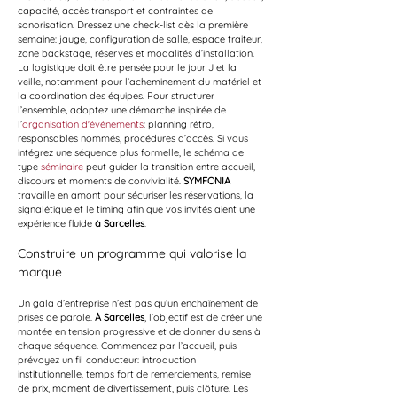
capacité, accès transport et contraintes de 
sonorisation. Dressez une check-list dès la première 
semaine: jauge, configuration de salle, espace traiteur, 
zone backstage, réserves et modalités d’installation. 
La logistique doit être pensée pour le jour J et la 
veille, notamment pour l’acheminement du matériel et 
la coordination des équipes. Pour structurer 
l’ensemble, adoptez une démarche inspirée de 
l’
organisation d'événements
: planning rétro, 
responsables nommés, procédures d’accès. Si vous 
intégrez une séquence plus formelle, le schéma de 
type 
séminaire
 peut guider la transition entre accueil, 
discours et moments de convivialité. 
SYMFONIA
travaille en amont pour sécuriser les réservations, la 
signalétique et le timing afin que vos invités aient une 
expérience fluide 
à Sarcelles
.
Construire un programme qui valorise la 
marque
Un gala d’entreprise n’est pas qu’un enchaînement de 
prises de parole. 
À Sarcelles
, l’objectif est de créer une 
montée en tension progressive et de donner du sens à 
chaque séquence. Commencez par l’accueil, puis 
prévoyez un fil conducteur: introduction 
institutionnelle, temps fort de remerciements, remise 
de prix, moment de divertissement, puis clôture. Les 