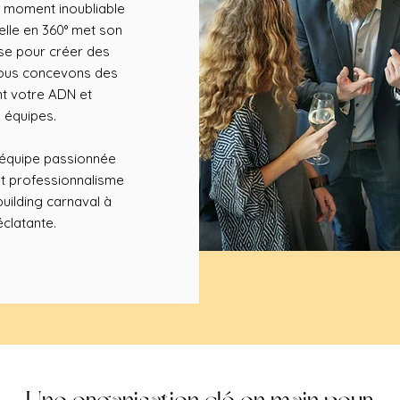
un moment inoubliable
lle en 360° met son
ise pour créer des
 Nous concevons des
nt votre ADN et
 équipes.
e équipe passionnée
et professionnalisme
uilding carnaval à
éclatante.