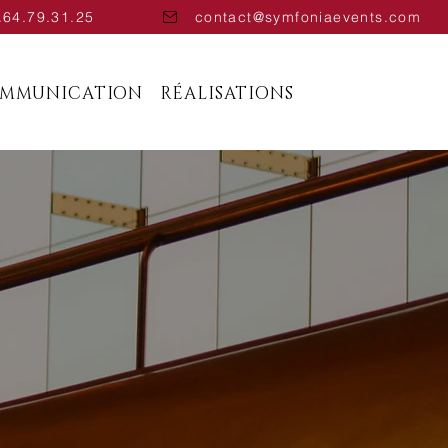
.64.79.31.25
contact@symfoniaevents.com
OMMUNICATION
RÉALISATIONS