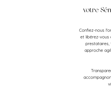
votre Sém
Confiez-nous l'o
et libérez-vous 
prestataires,
approche agi
Transparen
accompagnons 
v