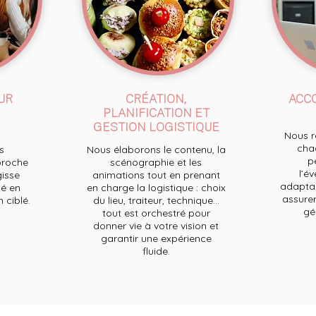
UR
CRÉATION,
ACC
PLANIFICATION ET
GESTION LOGISTIQUE
Nous re
chaq
s
Nous élaborons le contenu, la
p
proche
scénographie et les
l’e
gisse
animations tout en prenant
adaptan
é en
en charge la logistique : choix
assurer
ciblé.
du lieu, traiteur, technique...
ge
tout est orchestré pour
donner vie à votre vision et
garantir une expérience
fluide.