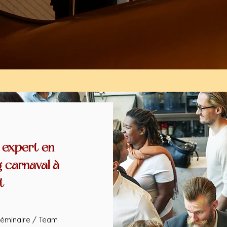
 expert en
g carnaval à
t
éminaire / Team