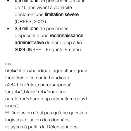
6,8 millions
 de personnes de plus 
de 15 ans vivant à domicile 
déclarent une 
limitation sévère
(DREES, 2023).
3,3 millions
 de personnes 
disposent d’une 
reconnaissance 
administrative
 de handicap à fin 
2024
 (INSEE – Enquête Emploi).
(<a 
href="https://handicap.agriculture.gouv.
fr/chiffres-cles-sur-le-handicap-
a284.html?utm_source=openai" 
target="_blank" rel="noopener 
noreferrer">handicap.agriculture.gouv.f
r</a>)
Et l’inclusion n’est pas qu’une question 
logistique : selon des données 
relayées à partir du Défenseur des 