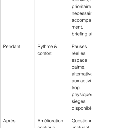
prioritaire si 
nécessaire, 
accompagne
ment, 
briefing staff
Pendant
Rythme & 
Pauses 
confort
réelles, 
espace 
calme, 
alternatives 
aux activités 
trop 
physiques, 
sièges 
disponibles
Après
Amélioration 
Questionnaire
continue
 incluant 