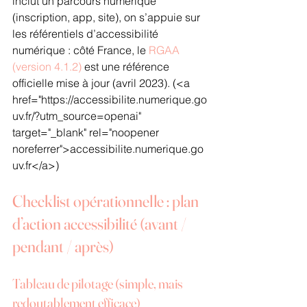
inclut un parcours numérique 
(inscription, app, site), on s’appuie sur 
les référentiels d’accessibilité 
numérique : côté France, le 
RGAA 
(version 4.1.2)
 est une référence 
officielle mise à jour (avril 2023).
 (<a 
href="https://accessibilite.numerique.go
uv.fr/?utm_source=openai" 
target="_blank" rel="noopener 
noreferrer">accessibilite.numerique.go
uv.fr</a>) 
Checklist opérationnelle : plan 
d’action accessibilité (avant / 
pendant / après)
Tableau de pilotage (simple, mais 
redoutablement efficace)