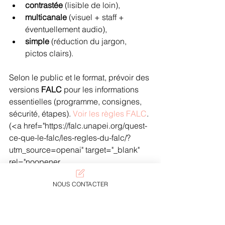
contrastée
 (lisible de loin),
multicanale
 (visuel + staff + 
éventuellement audio),
simple
 (réduction du jargon, 
pictos clairs).
Selon le public et le format, prévoir des 
versions 
FALC
 pour les informations 
essentielles (programme, consignes, 
sécurité, étapes). 
Voir les règles FALC
.
(<a href="https://falc.unapei.org/quest-
ce-que-le-falc/les-regles-du-falc/?
utm_source=openai" target="_blank" 
rel="noopener 
noreferrer">falc.unapei.org</a>) 
NOUS CONTACTER
3) Son, lumière, scénographie : éviter 
la surcharge et garantir l’accès au 