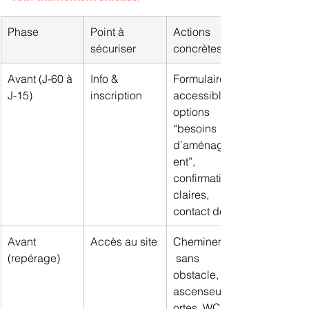
Phase
Point à 
Actions 
sécuriser
concrètes
Avant (J-60 à 
Info & 
Formulaire 
J-15)
inscription
accessible, 
options 
“besoins 
d’aménagem
ent”, 
confirmations 
claires, 
contact dédié
Avant 
Accès au site
Cheminement
(repérage)
 sans 
obstacle, 
ascenseurs/p
ortes, WC 