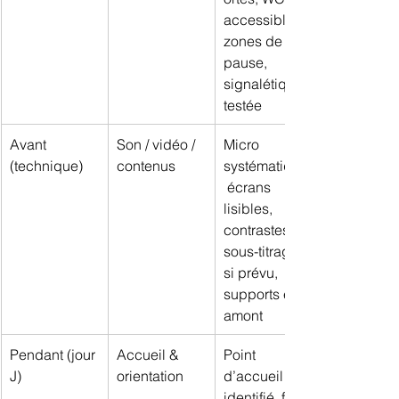
accessibles, 
zones de 
pause, 
signalétique 
testée
Avant 
Son / vidéo / 
Micro 
(technique)
contenus
systématique,
 écrans 
lisibles, 
contrastes, 
sous-titrage 
si prévu, 
supports en 
amont
Pendant (jour 
Accueil & 
Point 
J)
orientation
d’accueil 
identifié, file 