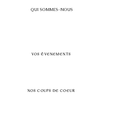
QUI SOMMES-NOUS
A propos
FAQ
BLOG
Nos prestations par villes
VOS ÉVENEMENTS
Séminaires et voyages incentive
Évenements d'entreprise
Dans vos locaux
Traiteurs
Teambuilding
NOS COUPS DE COEUR
Séminaire au vert
Séminaire Paris & Ile de France
Évènement éco-responsable
Séminaire insolite
Séminaire cohésion
Tél :
06.64.79.31.25
E-mail :