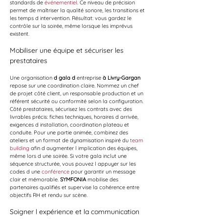
standards de 
événementiel
. Ce niveau de précision 
permet de maîtriser la qualité sonore, les transitions et 
les temps d intervention. Résultat: vous gardez le 
contrôle sur la soirée, même lorsque les imprévus 
existent.
Mobiliser une équipe et sécuriser les 
prestataires
Une organisation 
d gala d
 entreprise 
à Livry-Gargan
repose sur une coordination claire. Nommez un chef 
de projet côté client, un responsable production et un 
référent sécurité ou conformité selon la configuration. 
Côté prestataires, sécurisez les contrats avec des 
livrables précis: fiches techniques, horaires d arrivée, 
exigences d installation, coordination plateau et 
conduite. Pour une partie animée, combinez des 
ateliers et un format de dynamisation inspiré du 
team 
building
 afin d augmenter l implication des équipes, 
même lors d une soirée. Si votre gala inclut une 
séquence structurée, vous pouvez l appuyer sur les 
codes d une 
conférence
 pour garantir un message 
clair et mémorable. 
SYMFONIA
 mobilise des 
partenaires qualifiés et supervise la cohérence entre 
objectifs RH et rendu sur scène.
Soigner l expérience et la communication 