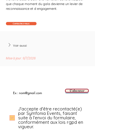
que chaque moment du gala devienne un levier de 
reconnaissance et d engagement.
Contactez-nous
Voir aussi
Mise à jour : 6/7/2026
Suivez les nouvelles tendances avec nous !
E-mail
S'abonner
J'accepte d'être recontacté(e)
par Symfonia Events, faisant
suite à l'envoi du formulaire,
conformément aux lois rgpd en
vigueur.