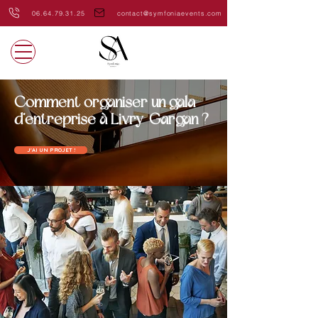
06.64.79.31.25
contact@symfoniaevents.com
Comment organiser un gala
d’entreprise à Livry-Gargan ?
J'AI UN PROJET !