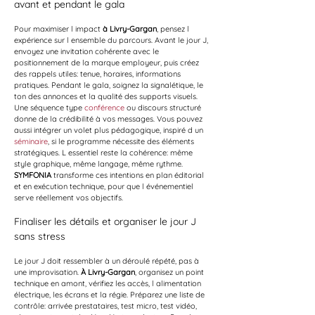
avant et pendant le gala
Pour maximiser l impact 
à Livry-Gargan
, pensez l 
expérience sur l ensemble du parcours. Avant le jour J, 
envoyez une invitation cohérente avec le 
positionnement de la marque employeur, puis créez 
des rappels utiles: tenue, horaires, informations 
pratiques. Pendant le gala, soignez la signalétique, le 
ton des annonces et la qualité des supports visuels. 
Une séquence type 
conférence
 ou discours structuré 
donne de la crédibilité à vos messages. Vous pouvez 
aussi intégrer un volet plus pédagogique, inspiré d un 
séminaire
, si le programme nécessite des éléments 
stratégiques. L essentiel reste la cohérence: même 
style graphique, même langage, même rythme. 
SYMFONIA
 transforme ces intentions en plan éditorial 
et en exécution technique, pour que l événementiel 
serve réellement vos objectifs.
Finaliser les détails et organiser le jour J 
sans stress
Le jour J doit ressembler à un déroulé répété, pas à 
une improvisation. 
À Livry-Gargan
, organisez un point 
technique en amont, vérifiez les accès, l alimentation 
électrique, les écrans et la régie. Préparez une liste de 
contrôle: arrivée prestataires, test micro, test vidéo, 