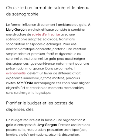
Choisir le bon format de soirée et le niveau 
de scénographie
Le format influence directement l ambiance du gala. 
À 
Livry-Gargan
, un choix efficace consiste à combiner 
une structure de 
soirée d'entreprise
 avec une 
scénographie adaptée: éclairage, transitions, 
sonorisation et espaces d échanges. Pour une 
direction artistique cohérente, partez d une intention 
simple: sobre et premium, festif et dynamique ou 
solennel et institutionnel. Le gala peut aussi intégrer 
des séquences type conférence, notamment pour une 
présentation marquante. Dans ce contexte, l 
événementiel
 devient un levier de différenciation: 
expérience immersive, rythme maîtrisé, parcours 
invités. 
SYMFONIA
 accompagne ces choix pour aligner 
objectifs RH et création de moments mémorables, 
sans surcharger la logistique.
Planifier le budget et les postes de 
dépenses clés
Un budget réaliste est la base d une organisation 
d 
gala d
 entreprise 
à Livry-Gargan
. Dressez une liste des 
postes: salle, restauration, prestation technique (son, 
lumière, vidéo), animations, sécurité, décoration, 