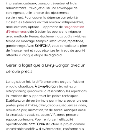
impression, cadeaux, transport éventuel et frais 
administratifs. Prévoyez aussi une enveloppe de 
contingence, utile lorsque des ajustements 
surviennent. Pour cadrer la dépense par priorité, 
classez les éléments en trois niveaux: indispensables, 
améliorations, options. L approche de 
l'organisation 
d'événements
 aide à éviter les oublis et à négocier 
avec méthode. Pensez également aux coûts invisibles: 
temps de montage, temps d installation, répétitions, 
gardiennage. Avec 
SYMFONIA
, vous consolidez le plan 
de financement et vous sécurisez le niveau de qualité 
attendu, à chaque étape du 
d gala d
.
Gérer la logistique à Livry-Gargan avec un 
déroulé précis
La logistique fait la différence entre un gala fluide et 
un gala chaotique. 
À Livry-Gargan
, travaillez un 
rétroplanning qui couvre la réservation, les répétitions, 
la livraison des supports et les points techniques. 
Établissez un déroulé minute par minute: ouverture des 
portes, prise d invités, dîner, discours, séquences vidéo, 
remise de prix, animation, fin de soirée. Anticipez aussi 
la circulation: vestiaire, accès VIP, zones presse et 
espace partenaire. Pour renforcer l efficacité 
opérationnelle, 
SYMFONIA
 structure le projet comme 
un véritable workflow d événementiel, conforme aux 