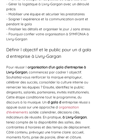
- Gérer la logistique à Livry-Gargan avec un déroulé 
précis
- Mobiliser une équipe et sécuriser les prestataires
- Soigner l expérience et la communication avant et 
pendant le gala
- Finaliser les détails et organiser le jour J sans stress
- Pourquoi confier votre organisation à SYMFONIA à 
Livry-Gargan
Définir l objectif et le public pour un d gala 
d entreprise à Livry-Gargan
Pour réussir l 
organisation d’un gala d’entreprise à 
Livry-Gargan
, commencez par cadrer l objectif. 
Souhaitez-vous renforcer la marque employeur, 
célébrer des succès, consolider la culture interne ou 
remercier les équipes ? Ensuite, identifiez le public: 
dirigeants, salariés, partenaires, invités institutionnels. 
Cette étape conditionne tout le programme, du 
discours à la musique. Un 
d gala d
 entreprise réussi s 
appuie aussi sur une approche d 
organisation 
d'événements
 solide: calendrier, décisions clés, 
indicateurs de réussite. En pratique, 
à Livry-Gargan
, 
tenez compte de la disponibilité des salles, des 
contraintes d horaires et des temps de déplacement. 
Côté contenu, prévoyez une trame claire: accueil, 
moments forts, prise de parole, dîner et clôture.