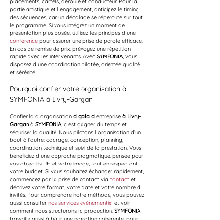
placements, cartels, déroulé et conducteur. Pour la 
partie artistique et l engagement, anticipez le timing 
des séquences, car un décalage se répercute sur tout 
le programme. Si vous intégrez un moment de 
présentation plus posée, utilisez les principes d une 
conférence
 pour assurer une prise de parole efficace. 
En cas de remise de prix, prévoyez une répétition 
rapide avec les intervenants. Avec 
SYMFONIA
, vous 
disposez d une coordination pilotée, orientée qualité 
et sérénité.
Pourquoi confier votre organisation à 
SYMFONIA à Livry-Gargan
Confier la d organisation 
d gala d
 entreprise 
à Livry-
Gargan
 à 
SYMFONIA
, c est gagner du temps et 
sécuriser la qualité. Nous pilotons l organisation d’un 
bout à l’autre: cadrage, conception, planning, 
coordination technique et suivi de la prestation. Vous 
bénéficiez d une approche pragmatique, pensée pour 
vos objectifs RH et votre image, tout en respectant 
votre budget. Si vous souhaitez échanger rapidement, 
commencez par la prise de contact via 
contact
 et 
décrivez votre format, votre date et votre nombre d 
invités. Pour comprendre notre méthode, vous pouvez 
aussi consulter 
nos services événementiel
 et voir 
comment nous structurons la production. 
SYMFONIA
travaille aussi à bâtir une narration cohérente, pour 