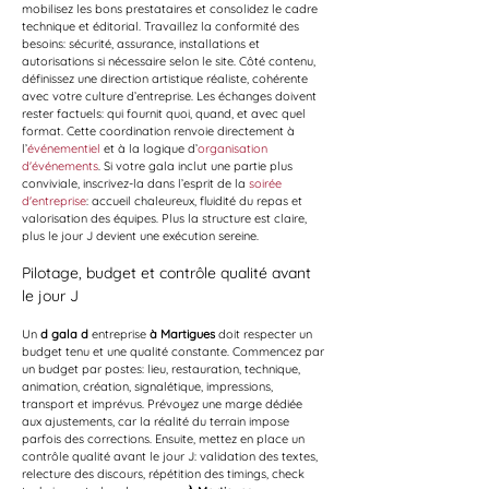
mobilisez les bons prestataires et consolidez le cadre 
technique et éditorial. Travaillez la conformité des 
besoins: sécurité, assurance, installations et 
autorisations si nécessaire selon le site. Côté contenu, 
définissez une direction artistique réaliste, cohérente 
avec votre culture d’entreprise. Les échanges doivent 
rester factuels: qui fournit quoi, quand, et avec quel 
format. Cette coordination renvoie directement à 
l’
événementiel
 et à la logique d’
organisation 
d'événements
. Si votre gala inclut une partie plus 
conviviale, inscrivez-la dans l’esprit de la 
soirée 
d'entreprise
: accueil chaleureux, fluidité du repas et 
valorisation des équipes. Plus la structure est claire, 
plus le jour J devient une exécution sereine.
Pilotage, budget et contrôle qualité avant 
le jour J
Un 
d gala d
 entreprise 
à Martigues
 doit respecter un 
budget tenu et une qualité constante. Commencez par 
un budget par postes: lieu, restauration, technique, 
animation, création, signalétique, impressions, 
transport et imprévus. Prévoyez une marge dédiée 
aux ajustements, car la réalité du terrain impose 
parfois des corrections. Ensuite, mettez en place un 
contrôle qualité avant le jour J: validation des textes, 
relecture des discours, répétition des timings, check 