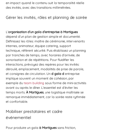
en impact quand le contenu suit la temporalité réelle 
des invités, avec des transitions millimétrées.
Gérer les invités, rôles et planning de soirée
L’
organisation d’un gala d’entreprise à Martigues
dépend d’un plan de gestion simple et documenté. 
Définissez les rôles: maître de cérémonie, intervenants 
internes, animateur, équipe catering, support 
technique, référent sécurité. Puis établissez un planning 
par tranches de temps, avec horaires d’arrivée, de 
sonorisation et de répétitions. Pour fluidifier les 
interactions, prévoyez des repères pour les invités: 
déroulé, emplacement, modalités de prise de parole, 
et consignes de circulation. Un 
d gala d
 entreprise 
implique souvent un moment de cohésion, par 
exemple du 
team building
 sous forme de mini-activités 
avant ou après le dîner. L’essentiel est d’éviter les 
temps morts. 
À Martigues
, une logistique maîtrisée se 
remarque immédiatement, car la soirée reste rythmée 
et confortable.
Mobiliser prestataires et cadre 
événementiel
Pour produire un gala 
à Martigues
 sans friction, 