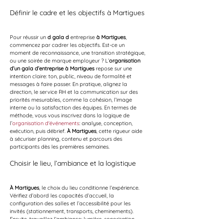
Définir le cadre et les objectifs à Martigues
Pour réussir un 
d gala d
 entreprise 
à Martigues
, 
commencez par cadrer les objectifs. Est-ce un 
moment de reconnaissance, une transition stratégique, 
ou une soirée de marque employeur ? L’
organisation 
d’un gala d’entreprise à Martigues
 repose sur une 
intention claire: ton, public, niveau de formalité et 
messages à faire passer. En pratique, alignez la 
direction, le service RH et la communication sur des 
priorités mesurables, comme la cohésion, l’image 
interne ou la satisfaction des équipes. En termes de 
méthode, vous vous inscrivez dans la logique de 
l’
organisation d'événements
: analyse, conception, 
exécution, puis débrief. 
À Martigues
, cette rigueur aide 
à sécuriser planning, contenu et parcours des 
participants dès les premières semaines.
Choisir le lieu, l’ambiance et la logistique
À Martigues
, le choix du lieu conditionne l’expérience. 
Vérifiez d’abord les capacités d’accueil, la 
configuration des salles et l’accessibilité pour les 
invités (stationnement, transports, cheminements). 