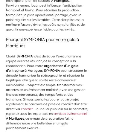
technique et plan de secours. 
À Martigues
, 
l’environnement local peut influencer l’anticipation 
transport et timing. Pour sécuriser la production, 
formalisez un plan opérationnel partagé, avec un 
point régulier sur les livrables. Cette discipline est la 
meilleure façon d’éviter les coûts non planifiés et de 
garantir une expérience fluide pour les invités.
Pourquoi SYMFONIA pour votre gala à 
Martigues
Choisir 
SYMFONIA
, c’est déléguer l’exécution à une 
équipe orientée résultat, de la conception à la 
coordination. Pour votre 
organisation d’un gala 
d’entreprise à Martigues
, 
SYMFONIA
 peut structurer le 
déroulé, harmoniser la scénographie, et sécuriser la 
logistique, afin que la soirée reste cohérente et 
mémorable. L’objectif est simple: transformer vos 
attentes en un événement maîtrisé, avec une gestion 
fine des intervenants, des temps forts et des 
transitions. Si vous souhaitez cadrer votre projet 
rapidement, le parcours de prise de contact doit être 
direct via 
contact
. Pour aller plus loin sur le périmètre, 
explorez aussi les expertises en 
services événementiel
. 
À Martigues
, ce niveau de préparation fait la 
différence entre une belle idée et un gala 
parfaitement exécuté.