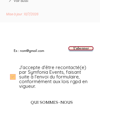
Voir aussi
Mise à jour : 10/7/2026
Suivez les nouvelles tendances avec nous !
E-mail
S'abonner
J'accepte d'être recontacté(e)
par Symfonia Events, faisant
suite à l'envoi du formulaire,
conformément aux lois rgpd en
vigueur.
QUI SOMMES-NOUS
A propos
FAQ
BLOG
Nos prestations par villes