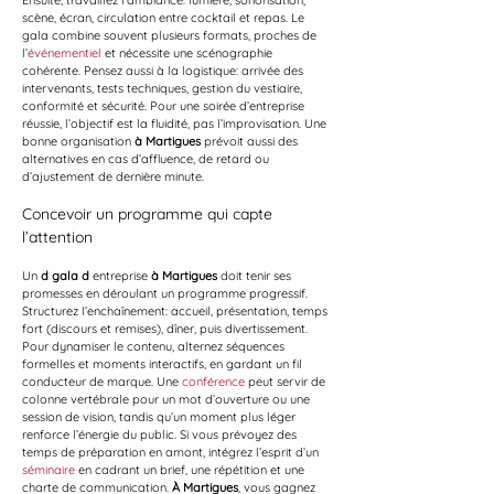
Ensuite, travaillez l’ambiance: lumière, sonorisation, 
scène, écran, circulation entre cocktail et repas. Le 
gala combine souvent plusieurs formats, proches de 
l’
événementiel
 et nécessite une scénographie 
cohérente. Pensez aussi à la logistique: arrivée des 
intervenants, tests techniques, gestion du vestiaire, 
conformité et sécurité. Pour une soirée d’entreprise 
réussie, l’objectif est la fluidité, pas l’improvisation. Une 
bonne organisation 
à Martigues
 prévoit aussi des 
alternatives en cas d’affluence, de retard ou 
d’ajustement de dernière minute.
Concevoir un programme qui capte 
l’attention
Un 
d gala d
 entreprise 
à Martigues
 doit tenir ses 
promesses en déroulant un programme progressif. 
Structurez l’enchaînement: accueil, présentation, temps 
fort (discours et remises), dîner, puis divertissement. 
Pour dynamiser le contenu, alternez séquences 
formelles et moments interactifs, en gardant un fil 
conducteur de marque. Une 
conférence
 peut servir de 
colonne vertébrale pour un mot d’ouverture ou une 
session de vision, tandis qu’un moment plus léger 
renforce l’énergie du public. Si vous prévoyez des 
temps de préparation en amont, intégrez l’esprit d’un 
séminaire
 en cadrant un brief, une répétition et une 
charte de communication. 
À Martigues
, vous gagnez 