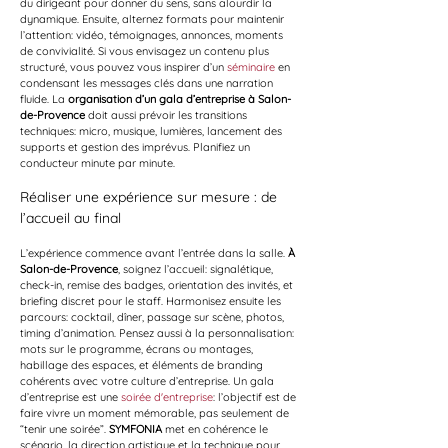
du dirigeant pour donner du sens, sans alourdir la 
dynamique. Ensuite, alternez formats pour maintenir 
l’attention: vidéo, témoignages, annonces, moments 
de convivialité. Si vous envisagez un contenu plus 
structuré, vous pouvez vous inspirer d’un 
séminaire
 en 
condensant les messages clés dans une narration 
fluide. La 
organisation d’un gala d’entreprise à Salon-
de-Provence
 doit aussi prévoir les transitions 
techniques: micro, musique, lumières, lancement des 
supports et gestion des imprévus. Planifiez un 
conducteur minute par minute.
Réaliser une expérience sur mesure : de 
l’accueil au final
L’expérience commence avant l’entrée dans la salle. 
À 
Salon-de-Provence
, soignez l’accueil: signalétique, 
check-in, remise des badges, orientation des invités, et 
briefing discret pour le staff. Harmonisez ensuite les 
parcours: cocktail, dîner, passage sur scène, photos, 
timing d’animation. Pensez aussi à la personnalisation: 
mots sur le programme, écrans ou montages, 
habillage des espaces, et éléments de branding 
cohérents avec votre culture d’entreprise. Un gala 
d’entreprise est une 
soirée d'entreprise
: l’objectif est de 
faire vivre un moment mémorable, pas seulement de 
“tenir une soirée”. 
SYMFONIA
 met en cohérence le 
scénario, la direction artistique et la technique pour 