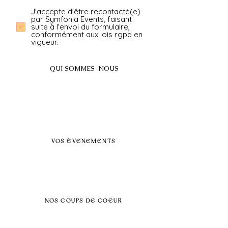
J'accepte d'être recontacté(e)
par Symfonia Events, faisant
suite à l'envoi du formulaire,
conformément aux lois rgpd en
vigueur.
QUI SOMMES-NOUS
A propos
FAQ
BLOG
Nos prestations par villes
VOS ÉVENEMENTS
Séminaires et voyages incentive
Évenements d'entreprise
Dans vos locaux
Traiteurs
Teambuilding
NOS COUPS DE COEUR
Séminaire au vert
Séminaire Paris & Ile de France
Évènement éco-responsable