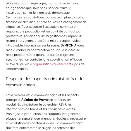
planning global: repérages, montage, répétitions, 
calage technique, livraisons, service traiteur, 
installation son et lumière, puis démontage. 
Centralisez les validations: conducteur, plan de salle, 
timeline de diffusion, et procédures de changement de 
séquence. Pour sécuriser l’exécution, nommez un 
responsable production et un point de contact par 
prestataire. Anticipez aussi la gestion des imprévus: 
retard intervenant, problème micro, support vidéo 
introuvable, imprécision sur la scène. 
SYMFONIA
 vous 
aide à cadrer la coordination pour que le déroulé 
reste propre, même quand la soirée exige une 
synchronisation parfaite. Une coordination efficace 
relève d’une vraie 
organisation d'événements
, pas de 
l’improvisation.
Respecter les aspects administratifs et la 
communication
Enfin, verrouillez la communication et les aspects 
pratiques. 
À Salon-de-Provence
, précisez les 
modalités d’invitation, le calendrier RSVP, les 
informations de tenue et les consignes d’accès. 
Prévoyez la production des supports: programme, 
plaquette, signalétique, mentions légales si nécessaire, 
et validation des contenus vidéo. La communication 
doit être cohérente: elle aligne les attentes des 