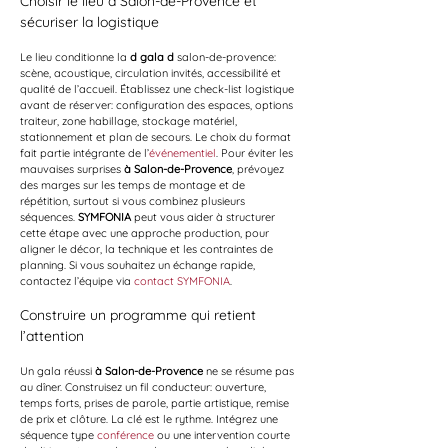
Choisir le lieu à Salon-de-Provence et 
sécuriser la logistique
Le lieu conditionne la 
d gala d
 salon-de-provence: 
scène, acoustique, circulation invités, accessibilité et 
qualité de l’accueil. Établissez une check-list logistique 
avant de réserver: configuration des espaces, options 
traiteur, zone habillage, stockage matériel, 
stationnement et plan de secours. Le choix du format 
fait partie intégrante de l’
événementiel
. Pour éviter les 
mauvaises surprises 
à Salon-de-Provence
, prévoyez 
des marges sur les temps de montage et de 
répétition, surtout si vous combinez plusieurs 
séquences. 
SYMFONIA
 peut vous aider à structurer 
cette étape avec une approche production, pour 
aligner le décor, la technique et les contraintes de 
planning. Si vous souhaitez un échange rapide, 
contactez l’équipe via 
contact SYMFONIA
.
Construire un programme qui retient 
l’attention
Un gala réussi 
à Salon-de-Provence
 ne se résume pas 
au dîner. Construisez un fil conducteur: ouverture, 
temps forts, prises de parole, partie artistique, remise 
de prix et clôture. La clé est le rythme. Intégrez une 
séquence type 
conférence
 ou une intervention courte 