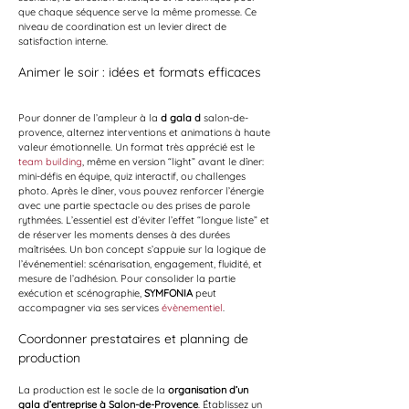
que chaque séquence serve la même promesse. Ce 
niveau de coordination est un levier direct de 
satisfaction interne.
Animer le soir : idées et formats efficaces
Pour donner de l’ampleur à la 
d gala d
 salon-de-
provence, alternez interventions et animations à haute 
valeur émotionnelle. Un format très apprécié est le 
team building
, même en version “light” avant le dîner: 
mini-défis en équipe, quiz interactif, ou challenges 
photo. Après le dîner, vous pouvez renforcer l’énergie 
avec une partie spectacle ou des prises de parole 
rythmées. L’essentiel est d’éviter l’effet “longue liste” et 
de réserver les moments denses à des durées 
maîtrisées. Un bon concept s’appuie sur la logique de 
l’événementiel: scénarisation, engagement, fluidité, et 
mesure de l’adhésion. Pour consolider la partie 
exécution et scénographie, 
SYMFONIA
 peut 
accompagner via ses services 
évènementiel
.
Coordonner prestataires et planning de 
production
La production est le socle de la 
organisation d’un 
gala d’entreprise à Salon-de-Provence
. Établissez un 