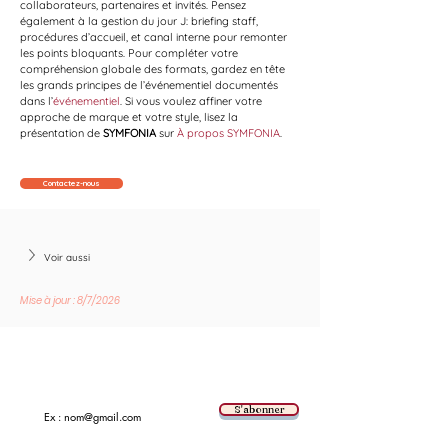
collaborateurs, partenaires et invités. Pensez 
également à la gestion du jour J: briefing staff, 
procédures d’accueil, et canal interne pour remonter 
les points bloquants. Pour compléter votre 
compréhension globale des formats, gardez en tête 
les grands principes de l’événementiel documentés 
dans l’
événementiel
. Si vous voulez affiner votre 
approche de marque et votre style, lisez la 
présentation de 
SYMFONIA
 sur 
À propos SYMFONIA
.
Contactez-nous
Voir aussi
Mise à jour : 8/7/2026
Suivez les nouvelles tendances avec nous !
E-mail
S'abonner