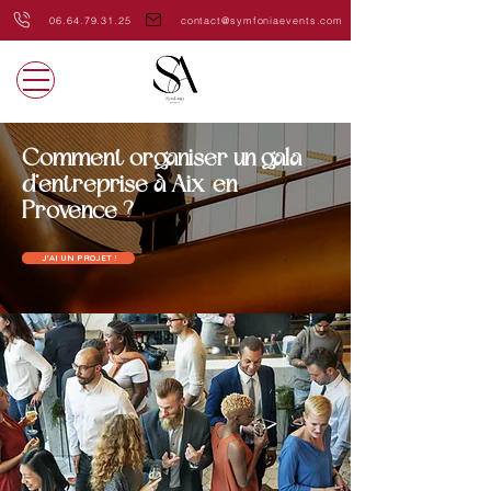
06.64.79.31.25
contact@symfoniaevents.com
Comment organiser un gala
d’entreprise à Aix-en-
Provence ?
J'AI UN PROJET !