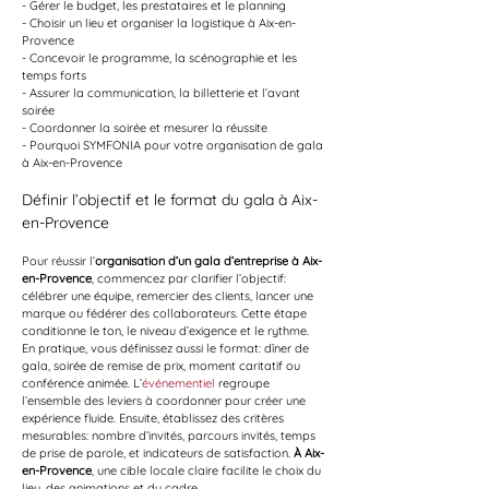
- Gérer le budget, les prestataires et le planning
- Choisir un lieu et organiser la logistique à Aix-en-
Provence
- Concevoir le programme, la scénographie et les 
temps forts
- Assurer la communication, la billetterie et l’avant 
soirée
- Coordonner la soirée et mesurer la réussite
- Pourquoi SYMFONIA pour votre organisation de gala 
à Aix-en-Provence
Définir l’objectif et le format du gala à Aix-
en-Provence
Pour réussir l’
organisation d’un gala d’entreprise à Aix-
en-Provence
, commencez par clarifier l’objectif: 
célébrer une équipe, remercier des clients, lancer une 
marque ou fédérer des collaborateurs. Cette étape 
conditionne le ton, le niveau d’exigence et le rythme. 
En pratique, vous définissez aussi le format: dîner de 
gala, soirée de remise de prix, moment caritatif ou 
conférence animée. L’
événementiel
 regroupe 
l’ensemble des leviers à coordonner pour créer une 
expérience fluide. Ensuite, établissez des critères 
mesurables: nombre d’invités, parcours invités, temps 
de prise de parole, et indicateurs de satisfaction. 
À Aix-
en-Provence
, une cible locale claire facilite le choix du 
lieu, des animations et du cadre.