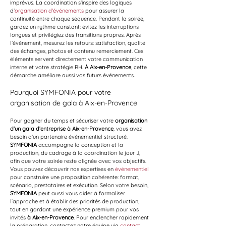
imprévus. La coordination s’inspire des logiques 
d’
organisation d'événements
 pour assurer la 
continuité entre chaque séquence. Pendant la soirée, 
gardez un rythme constant: évitez les interruptions 
longues et privilégiez des transitions propres. Après 
l’événement, mesurez les retours: satisfaction, qualité 
des échanges, photos et contenu remerciement. Ces 
éléments servent directement votre communication 
interne et votre stratégie RH. 
À Aix-en-Provence
, cette 
démarche améliore aussi vos futurs événements.
Pourquoi SYMFONIA pour votre 
organisation de gala à Aix-en-Provence
Pour gagner du temps et sécuriser votre 
organisation 
d’un gala d’entreprise à Aix-en-Provence
, vous avez 
besoin d’un partenaire événementiel structuré. 
SYMFONIA
 accompagne la conception et la 
production, du cadrage à la coordination le jour J, 
afin que votre soirée reste alignée avec vos objectifs. 
Vous pouvez découvrir nos expertises en 
événementiel
pour construire une proposition cohérente: format, 
scénario, prestataires et exécution. Selon votre besoin, 
SYMFONIA
 peut aussi vous aider à formaliser 
l’approche et à établir des priorités de production, 
tout en gardant une expérience premium pour vos 
invités 
à Aix-en-Provence
. Pour enclencher rapidement 
la préparation, contactez notre équipe via 
contact
. 