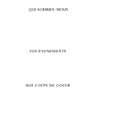
QUI SOMMES-NOUS
A propos
FAQ
BLOG
Nos prestations par villes
VOS ÉVENEMENTS
Séminaires et voyages incentive
Évenements d'entreprise
Dans vos locaux
Traiteurs
Teambuilding
NOS COUPS DE COEUR
Séminaire au vert
Séminaire Paris & Ile de France
Évènement éco-responsable
Séminaire insolite
Séminaire cohésion
Tél :
06.64.79.31.25
E-mail :