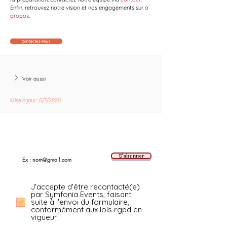
Enfin, retrouvez notre vision et nos engagements sur 
à 
propos
.
Contactez-nous
Voir aussi
Mise à jour : 6/7/2026
Suivez les nouvelles tendances avec nous !
E-mail
S'abonner
J'accepte d'être recontacté(e)
par Symfonia Events, faisant
suite à l'envoi du formulaire,
conformément aux lois rgpd en
vigueur.