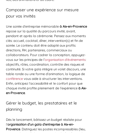
Composer une expérience sur mesure 
pour vos invités
Une soirée d’entreprise mémorable 
à Aix-en-Provence
repose sur la qualité du parcours invité, avant, 
pendant et après la cérémonie. Pensez aux moments 
clés: accueil, cocktail, dîner, intervention(s) et fin de 
soirée. Le contenu doit être adapté aux profils: 
directions, RH, partenaires, commerciaux ou 
collaborateurs. Pour cadrer la conception, appuyez-
vous sur les principes de l’
organisation d'événements
: 
objectifs, rôles, coordination, contrôle des risques et 
continuité. Si votre gala intègre un volet discours, une 
table ronde ou une forme d’animation, la logique de 
conférence
 vous aide à structurer les interventions. 
Enfin, anticipez l’accessibilité et le confort pour que 
chaque invité profite pleinement de l’expérience 
à Aix-
en-Provence
.
Gérer le budget, les prestataires et le 
planning
Dès le lancement, bâtissez un budget réaliste pour 
l’
organisation d’un gala d’entreprise à Aix-en-
Provence
. Distinguez les postes incompressibles (lieu, 