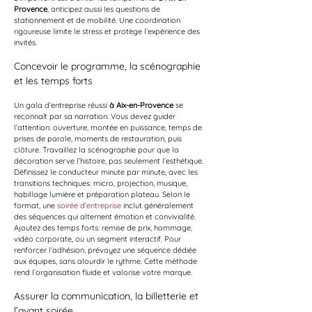
Provence
, anticipez aussi les questions de 
stationnement et de mobilité. Une coordination 
rigoureuse limite le stress et protège l’expérience des 
invités.
Concevoir le programme, la scénographie 
et les temps forts
Un gala d’entreprise réussi 
à Aix-en-Provence
 se 
reconnaît par sa narration. Vous devez guider 
l’attention: ouverture, montée en puissance, temps de 
prises de parole, moments de restauration, puis 
clôture. Travaillez la scénographie pour que la 
décoration serve l’histoire, pas seulement l’esthétique. 
Définissez le conducteur minute par minute, avec les 
transitions techniques: micro, projection, musique, 
habillage lumière et préparation plateau. Selon le 
format, une 
soirée d'entreprise
 inclut généralement 
des séquences qui alternent émotion et convivialité. 
Ajoutez des temps forts: remise de prix, hommage, 
vidéo corporate, ou un segment interactif. Pour 
renforcer l’adhésion, prévoyez une séquence dédiée 
aux équipes, sans alourdir le rythme. Cette méthode 
rend l’organisation fluide et valorise votre marque.
Assurer la communication, la billetterie et 
l’avant soirée