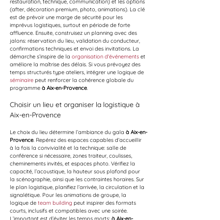
restauration, technique, communication) et les options 
(after, décoration premium, photo, animations). La clé 
est de prévoir une marge de sécurité pour les 
imprévus logistiques, surtout en période de forte 
affluence. Ensuite, construisez un planning avec des 
jalons: réservation du lieu, validation du conducteur, 
confirmations techniques et envoi des invitations. La 
démarche s’inspire de la 
organisation d'événements
 et 
améliore la maîtrise des délais. Si vous prévoyez des 
temps structurés type ateliers, intégrer une logique de 
séminaire
 peut renforcer la cohérence globale du 
programme 
à Aix-en-Provence
.
Choisir un lieu et organiser la logistique à 
Aix-en-Provence
Le choix du lieu détermine l’ambiance du gala 
à Aix-en-
Provence
. Repérez des espaces capables d’accueillir 
à la fois la convivialité et la technique: salle de 
conférence si nécessaire, zones traiteur, coulisses, 
cheminements invités, et espaces photo. Vérifiez la 
capacité, l’acoustique, la hauteur sous plafond pour 
la scénographie, ainsi que les contraintes horaires. Sur 
le plan logistique, planifiez l’arrivée, la circulation et la 
signalétique. Pour les animations de groupe, la 
logique de 
team building
 peut inspirer des formats 
courts, inclusifs et compatibles avec une soirée. 
L’important est d’éviter les temps morts: 
à Aix-en-