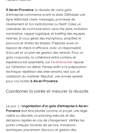
À Aix-en-Provence
, la réussite de votre gala 
d’entreprise commence avant la date. Définissez une 
ligne éditoriale claire: messages, promesse de 
l’événement et ton institutionnel ou festif. Créez un 
calendrier de communication: save the date, invitation 
nominative, rappel logistique, et briefing des équipes 
internes. Si vous gérez des inscriptions, simplifiez le 
parcours et limitez les étapes. Préparez aussi un 
espace de check-in efficace, avec un responsable 
d’accueil et un plan de gestion des retards. Pour un 
gala corporate, la cohérence entre contenu et 
expérience est essentielle, car l’
événementiel
 repose 
sur l’attention au détail. Pensez enfin à la préparation 
technique: répétition des intervenants, test son, et 
validation du matériel. Résultat: une arrivée sereine 
pour vos invités 
à Aix-en-Provence
.
Coordonner la soirée et mesurer la réussite
Le jour J, l’
organisation d’un gala d’entreprise à Aix-en-
Provence
 doit être pilotée comme un projet: une régie 
visible ou discrète, un planning exécuté, et des 
décisions rapides en cas de changement. Vérifiez les 
points critiques: horaires de service, transitions 
techniques, placement, discours, et gestion des 