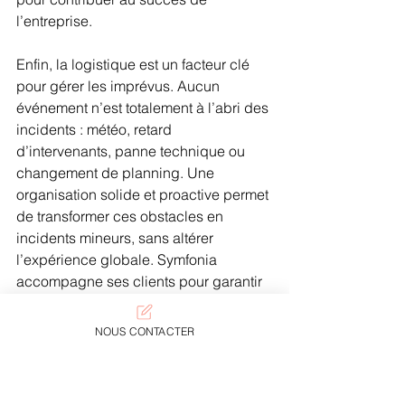
l’entreprise.
Enfin, la logistique est un facteur clé 
pour gérer les imprévus. Aucun 
événement n’est totalement à l’abri des 
incidents : météo, retard 
d’intervenants, panne technique ou 
changement de planning. Une 
organisation solide et proactive permet 
de transformer ces obstacles en 
incidents mineurs, sans altérer 
l’expérience globale. Symfonia 
accompagne ses clients pour garantir 
une logistique sans faille, assurant 
ainsi le succès de chaque séminaire.
NOUS CONTACTER
Omettre l’évaluation et la 
capitalisation sur l’événement