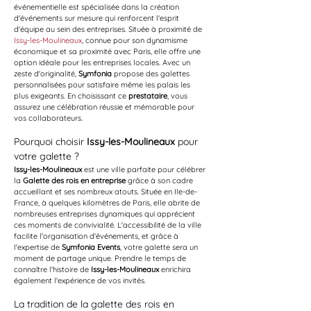
événementielle est spécialisée dans la création 
d'événements sur mesure qui renforcent l'esprit 
d'équipe au sein des entreprises. Située à proximité de 
Issy-les-Moulineaux
, connue pour son dynamisme 
économique et sa proximité avec Paris, elle offre une 
option idéale pour les entreprises locales. Avec un 
zeste d'originalité, 
Symfonia
 propose des galettes 
personnalisées pour satisfaire même les palais les 
plus exigeants. En choisissant ce 
prestataire
, vous 
assurez une célébration réussie et mémorable pour 
vos collaborateurs.
Pourquoi choisir 
Issy-les-Moulineaux
 pour 
votre galette ?
Issy-les-Moulineaux
 est une ville parfaite pour célébrer 
la 
Galette des rois en entreprise
 grâce à son cadre 
accueillant et ses nombreux atouts. Située en Ile-de-
France, à quelques kilomètres de Paris, elle abrite de 
nombreuses entreprises dynamiques qui apprécient 
ces moments de convivialité. L'accessibilité de la ville 
facilite l'organisation d'événements, et grâce à 
l'expertise de 
Symfonia Events
, votre galette sera un 
moment de partage unique. Prendre le temps de 
connaître l'histoire de 
Issy-les-Moulineaux
 enrichira 
également l'expérience de vos invités.
La tradition de la galette des rois en 