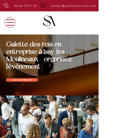
06.64.79.31.25
contact@symfoniaevents.com
Galette des rois en
entreprise à Issy-les-
Moulineaux - organisez
l'évènement
J'AI UN PROJET !