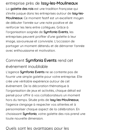
entreprise près de 
Issy-les-Moulineaux
La 
galette des rois
 est une tradition française qui 
s'invite jusque dans les entreprises autour de 
Issy-les-
Moulineaux
. Ce moment festif est un excellent moyen 
de débuter l'année sur une note positive et de 
renforcer les liens entre collègues. Grâce à 
l'organisation soignée de 
Symfonia Events
, les 
entreprises peuvent profiter d'une galette à leur 
image, savoureuse et conviviale. L'occasion de 
partager un moment détendu et de démarrer l'année 
avec enthousiasme et motivation.
Comment 
Symfonia Events
 rend cet 
événement inoubliable
L'agence 
Symfonia Events
 ne se contente pas de 
fournir une simple galette pour votre entreprise. Elle 
crée une véritable expérience autour de cet 
événement. De la décoration thématique à 
l'organisation de jeux et activités, chaque détail est 
pensé pour offrir à vos collaborateurs un moment 
hors du temps. Située près de 
Issy-les-Moulineaux
, 
l'agence s'engage à respecter vos attentes et à 
personnaliser chaque aspect de la célébration. En 
choisissant 
Symfonia
, votre galette des rois prend une 
toute nouvelle dimension.
Quels sont les avantages pour les 