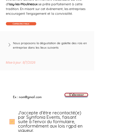
d'
Issy-les-Moulineaux
 se prête parfaitement à cette 
tradition. En misant sur cet événement, les entreprises 
encouragent l'engagement et la convivialité.
Contactez-nous
Nous proposons la dégustation de galette des rois en 
entreprise dans les lieux suivants
Mise à jour : 8/7/2026
Suivez les nouvelles tendances avec nous !
E-mail
S'abonner
J'accepte d'être recontacté(e)
par Symfonia Events, faisant
suite à l'envoi du formulaire,
conformément aux lois rgpd en
vigueur.