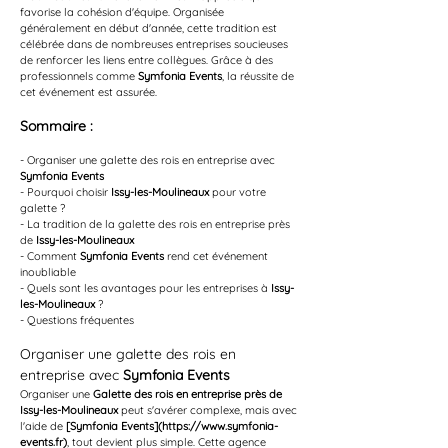
favorise la cohésion d'équipe. Organisée 
généralement en début d'année, cette tradition est 
célébrée dans de nombreuses entreprises soucieuses 
de renforcer les liens entre collègues. Grâce à des 
professionnels comme 
Symfonia Events
, la réussite de 
cet événement est assurée.
Sommaire :
- Organiser une galette des rois en entreprise avec 
Symfonia Events
- Pourquoi choisir 
Issy-les-Moulineaux
 pour votre 
galette ?
- La tradition de la galette des rois en entreprise près 
de 
Issy-les-Moulineaux
- Comment 
Symfonia Events
 rend cet événement 
inoubliable
- Quels sont les avantages pour les entreprises à 
Issy-
les-Moulineaux
 ?
- Questions fréquentes
Organiser une galette des rois en 
entreprise avec 
Symfonia Events
Organiser une 
Galette des rois en entreprise près de 
Issy-les-Moulineaux
 peut s'avérer complexe, mais avec 
l'aide de 
[Symfonia Events](https://www.symfonia-
events.fr)
, tout devient plus simple. Cette agence 