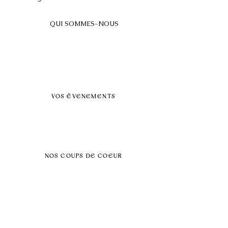
QUI SOMMES-NOUS
A propos
FAQ
BLOG
Nos prestations par villes
VOS ÉVENEMENTS
Séminaires et voyages incentive
Évenements d'entreprise
Dans vos locaux
Traiteurs
Teambuilding
NOS COUPS DE COEUR
Séminaire au vert
Séminaire Paris & Ile de France
Évènement éco-responsable
Séminaire insolite
Séminaire cohésion
Tél :
06.64.79.31.25