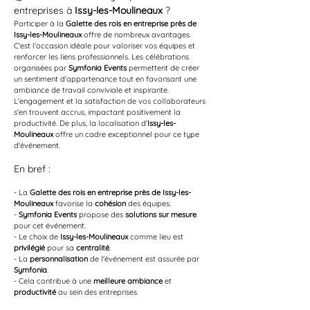
entreprises à 
Issy-les-Moulineaux
 ?
Participer à la 
Galette des rois en entreprise près de 
Issy-les-Moulineaux
 offre de nombreux avantages. 
C'est l’occasion idéale pour valoriser vos équipes et 
renforcer les liens professionnels. Les célébrations 
organisées par 
Symfonia Events
 permettent de créer 
un sentiment d'appartenance tout en favorisant une 
ambiance de travail conviviale et inspirante. 
L'engagement et la satisfaction de vos collaborateurs 
s'en trouvent accrus, impactant positivement la 
productivité. De plus, la localisation d'
Issy-les-
Moulineaux
 offre un cadre exceptionnel pour ce type 
d'événement.
En bref :
- La 
Galette des rois en entreprise près de Issy-les-
Moulineaux
 favorise la 
cohésion
 des équipes.
- 
Symfonia Events
 propose des 
solutions sur mesure
pour cet événement.
- Le choix de 
Issy-les-Moulineaux
 comme lieu est 
privilégié
 pour sa 
centralité
.
- La 
personnalisation
 de l'événement est assurée par 
Symfonia
.
- Cela contribue à une 
meilleure ambiance
 et 
productivité
 au sein des entreprises.