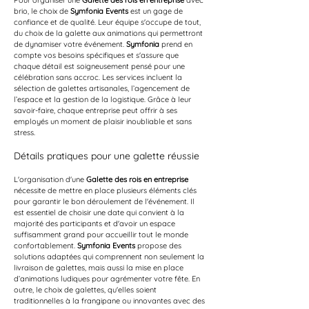
Pour organiser une 
Galette des rois en entreprise
 avec 
brio, le choix de 
Symfonia Events
 est un gage de 
confiance et de qualité. Leur équipe s'occupe de tout, 
du choix de la galette aux animations qui permettront 
de dynamiser votre événement. 
Symfonia
 prend en 
compte vos besoins spécifiques et s'assure que 
chaque détail est soigneusement pensé pour une 
célébration sans accroc. Les services incluent la 
sélection de galettes artisanales, l’agencement de 
l’espace et la gestion de la logistique. Grâce à leur 
savoir-faire, chaque entreprise peut offrir à ses 
employés un moment de plaisir inoubliable et sans 
stress.
Détails pratiques pour une galette réussie
L'organisation d'une 
Galette des rois en entreprise
nécessite de mettre en place plusieurs éléments clés 
pour garantir le bon déroulement de l'événement. Il 
est essentiel de choisir une date qui convient à la 
majorité des participants et d'avoir un espace 
suffisamment grand pour accueillir tout le monde 
confortablement. 
Symfonia Events
 propose des 
solutions adaptées qui comprennent non seulement la 
livraison de galettes, mais aussi la mise en place 
d’animations ludiques pour agrémenter votre fête. En 
outre, le choix de galettes, qu'elles soient 
traditionnelles à la frangipane ou innovantes avec des 