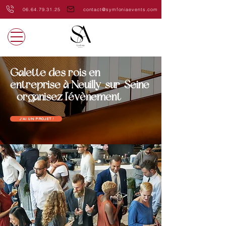
06.64.79.31.25
contact@symfoniaevents.com
Galette des rois en
entreprise à Neuilly-sur-Seine
- organisez l'évènement
J'AI UN PROJET !