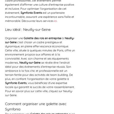
cadre professionnel, cet événement permet 
également d'affirmer une culture d'entreprise positive 
et inclusive. Pour optimiser l'organisation de cet 
événement, 
Symfonia Events
 est un partenaire 
incontournable, assurant une expérience sans faille et 
mémorable. Découvrez leurs services 
ici
.
Lieu idéal : Neuilly-sur-Seine
Organiser une 
Galette des rois en entreprise
 à 
Neuilly-
sur-Seine
 c’est choisir un cadre prestigieux et 
dynamique, en pleine effervescence économique. 
Cette ville, située à quelques minutes de Paris, offre un 
environnement propice aux affaires et à la 
convivialité. Avec son charme et ses équipements 
modernes, 
Neuilly-sur-Seine
 se révèle être l’endroit 
idéal pour des événements d’entreprise réussis. Son 
ambiance à la fois chic et professionnelle est un 
terrain fertile pour des activités de team building. De 
plus, en confiant l'organisation de votre galette à 
Symfonia Events
, vous bénéficiez d'une expertise 
locale qui garantit le succès de votre rassemblement. 
Pour en savoir plus sur cette ville, cliquez sur Neuilly-
sur-Seine.
Comment organiser une galette avec 
Symfonia