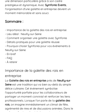
une dimension particulière grâce à son cadre 
prestigieux et dynamique. Avec 
Symfonia Events
, 
l'organisation d'une galette en entreprise devient un 
moment mémorable et sans souci.
Sommaire :
- Importance de la galette des rois en entreprise
- Lieu idéal : Neuilly-sur-Seine
- Comment organiser une galette avec Symfonia
- Détails pratiques pour une galette réussie
- Pourquoi choisir Symfonia pour vos événements à 
Neuilly-sur-Seine
- En bref
- FAQ
- À retenir
Importance de la galette des rois en 
entreprise
La 
Galette des rois en entreprise
 près de 
Neuilly-sur-
Seine
 est une tradition qui va bien au-delà du simple 
délice culinaire. Cet événement symbolise 
l'opportunité parfaite pour les collaborateurs de 
partager un moment convivial et renforcer les liens 
professionnels. Lorsque l'on parle de la 
galette des 
rois
, on imagine immédiatement un climat de fête, 
agrémenté de rires et de discussions animées. Dans le 