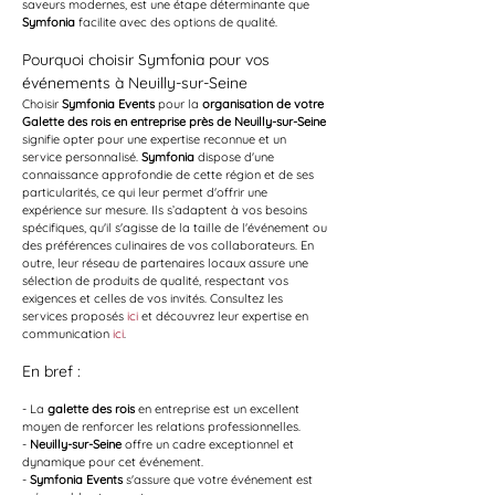
saveurs modernes, est une étape déterminante que 
Symfonia
 facilite avec des options de qualité.
Pourquoi choisir Symfonia pour vos 
événements à Neuilly-sur-Seine
Choisir 
Symfonia Events
 pour la 
organisation de votre 
Galette des rois en entreprise près de Neuilly-sur-Seine
signifie opter pour une expertise reconnue et un 
service personnalisé. 
Symfonia
 dispose d'une 
connaissance approfondie de cette région et de ses 
particularités, ce qui leur permet d'offrir une 
expérience sur mesure. Ils s’adaptent à vos besoins 
spécifiques, qu'il s'agisse de la taille de l'événement ou 
des préférences culinaires de vos collaborateurs. En 
outre, leur réseau de partenaires locaux assure une 
sélection de produits de qualité, respectant vos 
exigences et celles de vos invités. Consultez les 
services proposés 
ici
 et découvrez leur expertise en 
communication 
ici
.
En bref :
- La 
galette des rois
 en entreprise est un excellent 
moyen de renforcer les relations professionnelles.
- 
Neuilly-sur-Seine
 offre un cadre exceptionnel et 
dynamique pour cet événement.
- 
Symfonia Events
 s'assure que votre événement est 