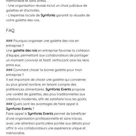
mémorable et sans stress.
- Une organisation réussie inclut un choix judicieux de 
galettes et d'activités.
- L'expertise locale de 
Symfonia
 garantit la réussite de 
votre galette des rois.
FAQ
### Pourquoi organiser une galette des rois en 
entreprise ?
Une 
galette des rois
 en entreprise favorise la cohésion 
d’équipe, permettant aux collaborateurs de partager 
un moment convivial et festif, renforçant ainsi les liens 
entre eux.
### Comment choisir la bonne galette pour mon 
entreprise ?
Il est important de choisir une galette qui convienne 
au plus grand nombre, en tenant compte des 
préférences alimentaires. 
Symfonia Events
 propose 
une variété de galettes, des plus traditionnelles aux 
créations modernes, afin de satisfaire tous les goûts.
### Quels sont les avantages de faire appel à 
Symfonia Events
 ?
Faire appel à 
Symfonia Events
 permet de bénéficier 
d'une organisation professionnelle et sans tracas, 
avec une attention particulière portée aux détails pour 
offrir à vos collaborateurs une expérience unique et 
mémorable.