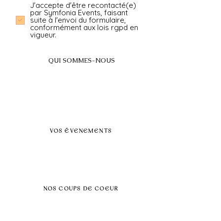
J'accepte d'être recontacté(e)
par Symfonia Events, faisant
suite à l'envoi du formulaire,
conformément aux lois rgpd en
vigueur.
QUI SOMMES-NOUS
A propos
FAQ
BLOG
Nos prestations par villes
VOS ÉVENEMENTS
Séminaires et voyages incentive
Évenements d'entreprise
Dans vos locaux
Traiteurs
Teambuilding
NOS COUPS DE COEUR
Séminaire au vert
Séminaire Paris & Ile de France
Évènement éco-responsable