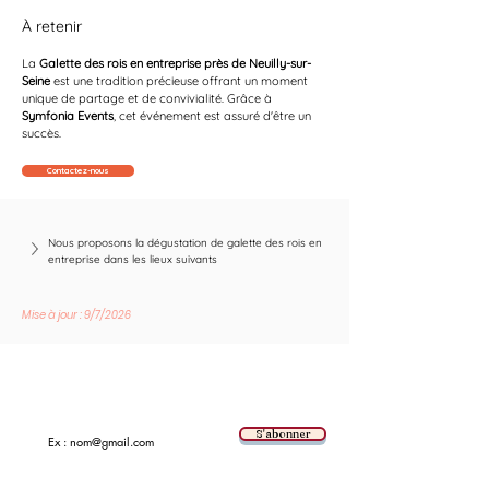
À retenir
La 
Galette des rois en entreprise près de Neuilly-sur-
Seine
 est une tradition précieuse offrant un moment 
unique de partage et de convivialité. Grâce à 
Symfonia Events
, cet événement est assuré d'être un 
succès.
Contactez-nous
Nous proposons la dégustation de galette des rois en 
entreprise dans les lieux suivants
Mise à jour : 9/7/2026
Suivez les nouvelles tendances avec nous !
E-mail
S'abonner