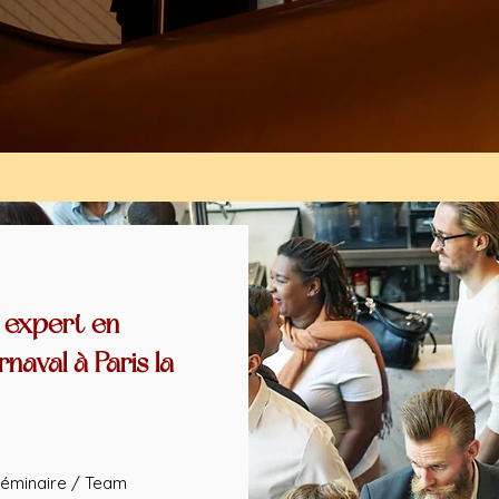
 expert en
naval à Paris la
éminaire / Team