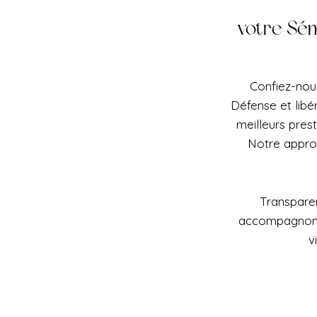
votre Sém
Confiez-nous
Défense et libé
meilleurs pres
Notre appro
Transparen
accompagnons 
v