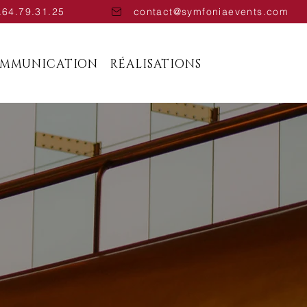
.64.79.31.25
contact@symfoniaevents.com
OMMUNICATION
RÉALISATIONS