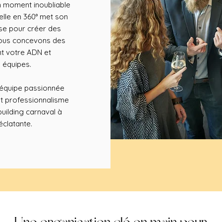
un moment inoubliable
lle en 360° met son
ise pour créer des
 Nous concevons des
nt votre ADN et
 équipes.
e équipe passionnée
et professionnalisme
uilding carnaval à
éclatante.