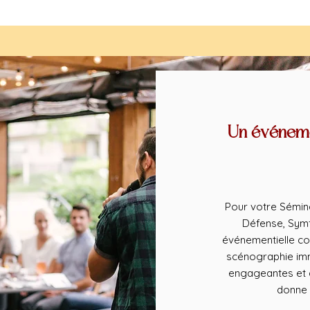
Un événeme
Pour votre Sémina
Défense, Symf
événementielle co
scénographie imm
engageantes et d
donne 