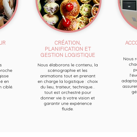
UR
CRÉATION,
ACC
PLANIFICATION ET
GESTION LOGISTIQUE
Nous re
chaq
s
Nous élaborons le contenu, la
p
proche
scénographie et les
l’e
gisse
animations tout en prenant
adaptan
é en
en charge la logistique : choix
assurer
ciblé.
du lieu, traiteur, technique...
ge
tout est orchestré pour
donner vie à votre vision et
garantir une expérience
fluide.