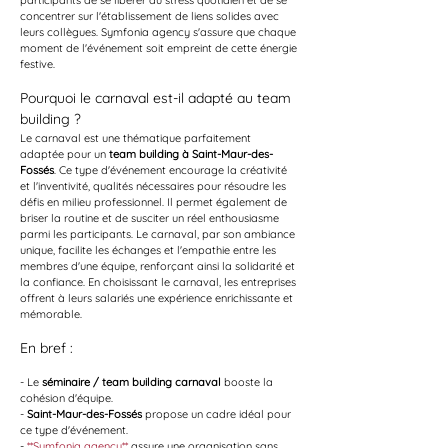
participants de se libérer du stress quotidien et de se 
concentrer sur l'établissement de liens solides avec 
leurs collègues. Symfonia agency s'assure que chaque 
moment de l'événement soit empreint de cette énergie 
festive.
Pourquoi le carnaval est-il adapté au team 
building ?
Le carnaval est une thématique parfaitement 
adaptée pour un 
team building à Saint-Maur-des-
Fossés
. Ce type d'événement encourage la créativité 
et l'inventivité, qualités nécessaires pour résoudre les 
défis en milieu professionnel. Il permet également de 
briser la routine et de susciter un réel enthousiasme 
parmi les participants. Le carnaval, par son ambiance 
unique, facilite les échanges et l'empathie entre les 
membres d'une équipe, renforçant ainsi la solidarité et 
la confiance. En choisissant le carnaval, les entreprises 
offrent à leurs salariés une expérience enrichissante et 
mémorable.
En bref :
- Le 
séminaire / team building carnaval
 booste la 
cohésion d'équipe.
- 
Saint-Maur-des-Fossés
 propose un cadre idéal pour 
ce type d'événement.
- 
**Symfonia agency**
 assure une organisation sans 