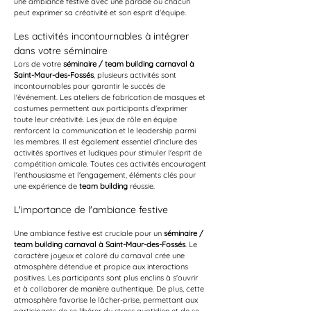
une ambiance festive avec une parade où chacun 
peut exprimer sa créativité et son esprit d'équipe.
Les activités incontournables à intégrer 
dans votre séminaire
Lors de votre 
séminaire / team building carnaval à 
Saint-Maur-des-Fossés
, plusieurs activités sont 
incontournables pour garantir le succès de 
l'événement. Les ateliers de fabrication de masques et 
costumes permettent aux participants d'exprimer 
toute leur créativité. Les jeux de rôle en équipe 
renforcent la communication et le leadership parmi 
les membres. Il est également essentiel d'inclure des 
activités sportives et ludiques pour stimuler l'esprit de 
compétition amicale. Toutes ces activités encouragent 
l'enthousiasme et l'engagement, éléments clés pour 
une expérience de 
team building
 réussie.
L'importance de l'ambiance festive
Une ambiance festive est cruciale pour un 
séminaire / 
team building carnaval à Saint-Maur-des-Fossés
. Le 
caractère joyeux et coloré du carnaval crée une 
atmosphère détendue et propice aux interactions 
positives. Les participants sont plus enclins à s'ouvrir 
et à collaborer de manière authentique. De plus, cette 
atmosphère favorise le lâcher-prise, permettant aux 