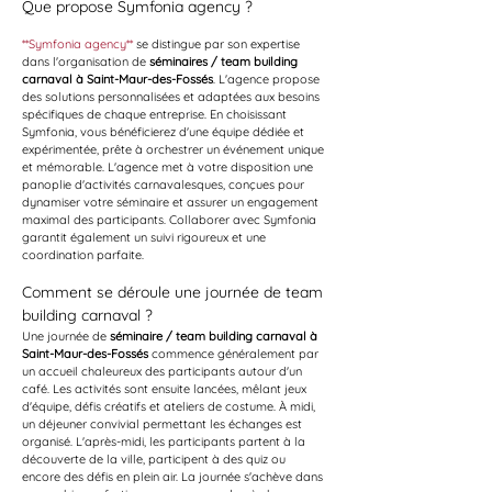
Que propose Symfonia agency ?
**Symfonia agency**
 se distingue par son expertise 
dans l'organisation de 
séminaires / team building 
carnaval à Saint-Maur-des-Fossés
. L'agence propose 
des solutions personnalisées et adaptées aux besoins 
spécifiques de chaque entreprise. En choisissant 
Symfonia, vous bénéficierez d'une équipe dédiée et 
expérimentée, prête à orchestrer un événement unique 
et mémorable. L'agence met à votre disposition une 
panoplie d'activités carnavalesques, conçues pour 
dynamiser votre séminaire et assurer un engagement 
maximal des participants. Collaborer avec Symfonia 
garantit également un suivi rigoureux et une 
coordination parfaite.
Comment se déroule une journée de team 
building carnaval ?
Une journée de 
séminaire / team building carnaval à 
Saint-Maur-des-Fossés
 commence généralement par 
un accueil chaleureux des participants autour d'un 
café. Les activités sont ensuite lancées, mêlant jeux 
d'équipe, défis créatifs et ateliers de costume. À midi, 
un déjeuner convivial permettant les échanges est 
organisé. L'après-midi, les participants partent à la 
découverte de la ville, participent à des quiz ou 
encore des défis en plein air. La journée s'achève dans 