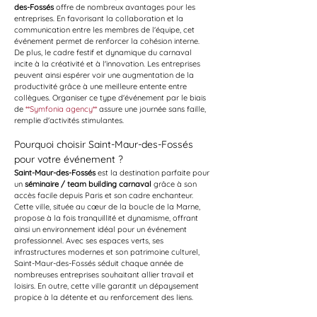
des-Fossés
 offre de nombreux avantages pour les 
entreprises. En favorisant la collaboration et la 
communication entre les membres de l'équipe, cet 
événement permet de renforcer la cohésion interne. 
De plus, le cadre festif et dynamique du carnaval 
incite à la créativité et à l'innovation. Les entreprises 
peuvent ainsi espérer voir une augmentation de la 
productivité grâce à une meilleure entente entre 
collègues. Organiser ce type d'événement par le biais 
de 
**Symfonia agency**
 assure une journée sans faille, 
remplie d'activités stimulantes.
Pourquoi choisir Saint-Maur-des-Fossés 
pour votre événement ?
Saint-Maur-des-Fossés
 est la destination parfaite pour 
un 
séminaire / team building carnaval
 grâce à son 
accès facile depuis Paris et son cadre enchanteur. 
Cette ville, située au cœur de la boucle de la Marne, 
propose à la fois tranquillité et dynamisme, offrant 
ainsi un environnement idéal pour un événement 
professionnel. Avec ses espaces verts, ses 
infrastructures modernes et son patrimoine culturel, 
Saint-Maur-des-Fossés séduit chaque année de 
nombreuses entreprises souhaitant allier travail et 
loisirs. En outre, cette ville garantit un dépaysement 
propice à la détente et au renforcement des liens.