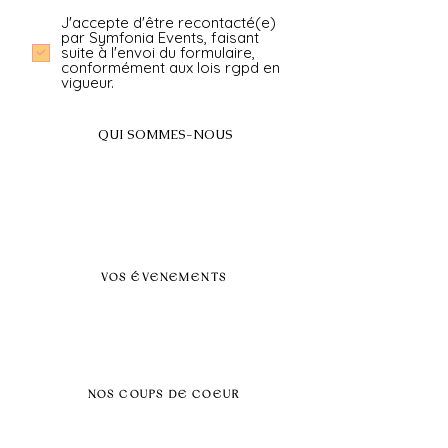
J'accepte d'être recontacté(e)
par Symfonia Events, faisant
suite à l'envoi du formulaire,
conformément aux lois rgpd en
vigueur.
QUI SOMMES-NOUS
A propos
FAQ
BLOG
Nos prestations par villes
VOS ÉVENEMENTS
Séminaires et voyages incentive
Évenements d'entreprise
Dans vos locaux
Traiteurs
Teambuilding
NOS COUPS DE COEUR
Séminaire au vert
Séminaire Paris & Ile de France
Évènement éco-responsable