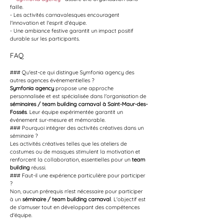
faille.
- Les activités carnavalesques encouragent 
l'innovation et l'esprit d'équipe.
- Une ambiance festive garantit un impact positif 
durable sur les participants.
FAQ
### Qu'est-ce qui distingue Symfonia agency des 
autres agences événementielles ?
Symfonia agency
 propose une approche 
personnalisée et est spécialisée dans l'organisation de 
séminaires / team building carnaval à Saint-Maur-des-
Fossés
. Leur équipe expérimentée garantit un 
événement sur-mesure et mémorable.
### Pourquoi intégrer des activités créatives dans un 
séminaire ?
Les activités créatives telles que les ateliers de 
costumes ou de masques stimulent la motivation et 
renforcent la collaboration, essentielles pour un 
team 
building
 réussi.
### Faut-il une expérience particulière pour participer 
?
Non, aucun prérequis n'est nécessaire pour participer 
à un 
séminaire / team building carnaval
. L'objectif est 
de s'amuser tout en développant des compétences 
d'équipe.