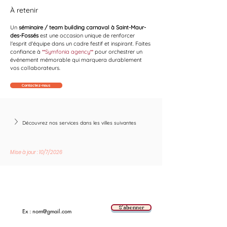
À retenir
Un 
séminaire / team building carnaval à Saint-Maur-
des-Fossés
 est une occasion unique de renforcer 
l'esprit d'équipe dans un cadre festif et inspirant. Faites 
confiance à 
**Symfonia agency**
 pour orchestrer un 
événement mémorable qui marquera durablement 
vos collaborateurs.
Contactez-nous
Découvrez nos services dans les villes suivantes
Mise à jour : 10/7/2026
Suivez les nouvelles tendances avec nous !
E-mail
S'abonner