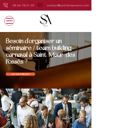
06.64.79.31.25
contact@symfoniaevents.com
Besoin d'organiser un
séminaire / team building
carnaval à Saint-Maur-des-
Fossés ?
J'AI UN PROJET !