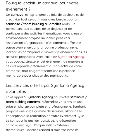
Pourquoi choisir un carnaval pour votre 
événement ?
Un 
carnaval
 est synonyme de joie, de couleurs et de 
créativité, tout ce dont vous avez besoin pour un 
séminaire / team building à Sarcelles
 réussi. En 
permettant aux équipes de se déguiser et de 
participer à des activités thématiques, vous créez un 
environnement propice au lâcher-prise et à 
l'innovation. L'organisation d’un carnaval offre une 
pause bienvenue dans la routine professionnelle, 
incitant les participants à s’investir pleinement dans les 
activités proposées. Avec l'aide de 
Symfonia Agency
, 
vous pouvez structurer cet événement de manière à 
ce qu'il réponde précisément aux objectifs de votre 
entreprise, tout en garantissant une expérience 
mémorable pour chacun des participants.
Les services offerts par Symfonia Agency 
à Sarcelles
Faire appel à 
Symfonia Agency
 pour votre 
séminaire / 
team building carnaval à Sarcelles
 vous assure une 
prise en charge complète et professionnelle. Symfonia 
propose une large gamme de services, allant de la 
conception à la réalisation de votre événement. Que 
ce soit pour la gestion logistique, la décoration 
carnavalesque, ou l'organisation d'ateliers 
thématiques, l'agence répond à tous vos besoins. 