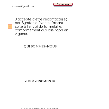
S'abonner
J'accepte d'être recontacté(e)
par Symfonia Events, faisant
suite à l'envoi du formulaire,
conformément aux lois rgpd en
vigueur.
QUI SOMMES-NOUS
A propos
FAQ
BLOG
Nos prestations par villes
VOS ÉVENEMENTS
Séminaires et voyages incentive
Évenements d'entreprise
Dans vos locaux
Traiteurs
Teambuilding