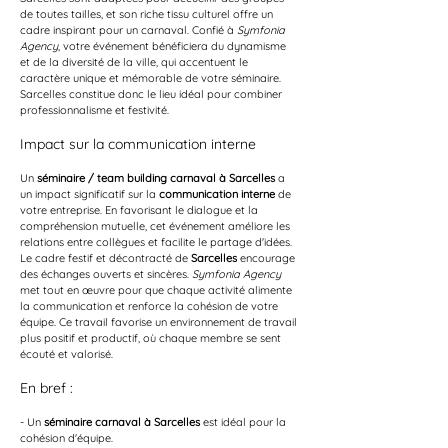
de toutes tailles, et son riche tissu culturel offre un 
cadre inspirant pour un carnaval. Confié à 
Symfonia 
Agency
, votre événement bénéficiera du dynamisme 
et de la diversité de la ville, qui accentuent le 
caractère unique et mémorable de votre séminaire. 
Sarcelles constitue donc le lieu idéal pour combiner 
professionnalisme et festivité.
Impact sur la communication interne
Un 
séminaire / team building carnaval à Sarcelles
 a 
un impact significatif sur la 
communication interne
 de 
votre entreprise. En favorisant le dialogue et la 
compréhension mutuelle, cet événement améliore les 
relations entre collègues et facilite le partage d'idées. 
Le cadre festif et décontracté de 
Sarcelles
 encourage 
des échanges ouverts et sincères. 
Symfonia Agency
met tout en œuvre pour que chaque activité alimente 
la communication et renforce la cohésion de votre 
équipe. Ce travail favorise un environnement de travail 
plus positif et productif, où chaque membre se sent 
écouté et valorisé.
En bref :
- Un 
séminaire carnaval à Sarcelles
 est idéal pour la 
cohésion d'équipe.