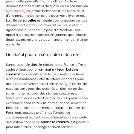
personnelle, permettant aux participants de se 
débarrasser des tensions du quotidien. En passant par 
Symfonia Agency
, vous bénéficiez d'une expertise et 
d'une personnalisation totale pour votre événement. 
La ville de 
Sarcelles
 est idéale pour organiser ce type 
d'événement grâce à sa diversité culturelle et son 
dynamisme qui en font un pôle d'attraction. Faire 
appel à une agence spécialisée garantit que chaque 
détail est pris en charge pour transformer votre vision 
en réalité.
Lieu idéal pour un séminaire à Sarcelles
Sarcelles, située dans la région Île-de-France, offre un 
cadre unique pour un 
séminaire / team building 
carnaval
. La ville est un véritable carrefour culturel 
avec de nombreuses infrastructures adaptées pour 
accueillir des événements d'entreprise. Que ce soit des 
espaces verts pour des activités en plein air ou des 
salles modernes pour des séances structurées, 
Sarcelles dispose de tout ce qu'il faut. Organiser votre 
événement dans cette ville permet non seulement de 
bénéficier d'un emplacement stratégique proche de 
Paris, mais aussi de profiter de l'ambiance 
chaleureuse et accueillante de Sarcelles. Choisir cette 
destination pour votre 
séminaire carnaval
 est judicieux 
pour allier travail, échange et divertissement.