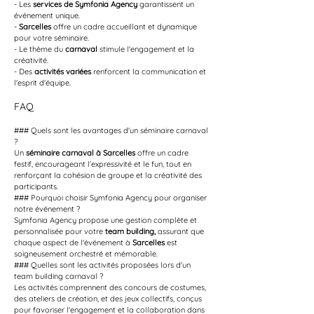
- Les 
services de Symfonia Agency
 garantissent un 
événement unique.
- 
Sarcelles
 offre un cadre accueillant et dynamique 
pour votre séminaire.
- Le thème du 
carnaval
 stimule l'engagement et la 
créativité.
- Des 
activités variées
 renforcent la communication et 
l'esprit d'équipe.
FAQ
### Quels sont les avantages d'un séminaire carnaval 
?
Un 
séminaire carnaval à Sarcelles
 offre un cadre 
festif, encourageant l’expressivité et le fun, tout en 
renforçant la cohésion de groupe et la créativité des 
participants.
### Pourquoi choisir Symfonia Agency pour organiser 
notre événement ?
Symfonia Agency propose une gestion complète et 
personnalisée pour votre 
team building,
 assurant que 
chaque aspect de l'événement à 
Sarcelles
 est 
soigneusement orchestré et mémorable.
### Quelles sont les activités proposées lors d'un 
team building carnaval ?
Les activités comprennent des concours de costumes, 
des ateliers de création, et des jeux collectifs, conçus 
pour favoriser l'engagement et la collaboration dans 