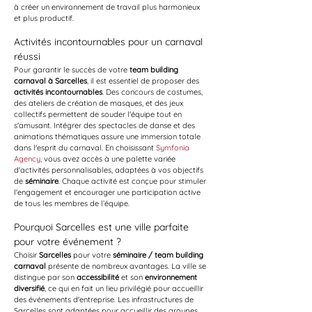
à créer un environnement de travail plus harmonieux 
et plus productif.
Activités incontournables pour un carnaval 
réussi
Pour garantir le succès de votre 
team building 
carnaval à Sarcelles
, il est essentiel de proposer des 
activités incontournables
. Des concours de costumes, 
des ateliers de création de masques, et des jeux 
collectifs permettent de souder l'équipe tout en 
s'amusant. Intégrer des spectacles de danse et des 
animations thématiques assure une immersion totale 
dans l'esprit du carnaval. En choisissant 
Symfonia 
Agency
, vous avez accès à une palette variée 
d'activités personnalisables, adaptées à vos objectifs 
de 
séminaire
. Chaque activité est conçue pour stimuler 
l'engagement et encourager une participation active 
de tous les membres de l’équipe.
Pourquoi Sarcelles est une ville parfaite 
pour votre événement ?
Choisir 
Sarcelles
 pour votre 
séminaire / team building 
carnaval
 présente de nombreux avantages. La ville se 
distingue par son 
accessibilité
 et son 
environnement 
diversifié
, ce qui en fait un lieu privilégié pour accueillir 
des événements d'entreprise. Les infrastructures de 
Sarcelles sont adaptées pour accueillir des groupes 