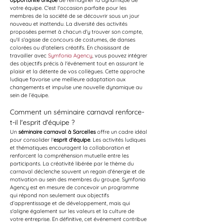
opportunité unique
 de réimaginer la dynamique de 
votre équipe. C'est l'occasion parfaite pour les 
membres de la société de se découvrir sous un jour 
nouveau et inattendu. La diversité des activités 
proposées permet à chacun d'y trouver son compte, 
qu'il s'agisse de concours de costumes, de danses 
colorées ou d'ateliers créatifs. En choisissant de 
travailler avec 
Symfonia Agency
, vous pouvez intégrer 
des objectifs précis à l'événement tout en assurant le 
plaisir et la détente de vos collègues. Cette approche 
ludique favorise une meilleure adaptation aux 
changements et impulse une nouvelle dynamique au 
sein de l’équipe.
Comment un séminaire carnaval renforce-
t-il l'esprit d'équipe ?
Un 
séminaire carnaval à Sarcelles
 offre un cadre idéal 
pour consolider l'
esprit d'équipe
. Les activités ludiques 
et thématiques encouragent la collaboration et 
renforcent la compréhension mutuelle entre les 
participants. La créativité libérée par le thème du 
carnaval déclenche souvent un regain d'énergie et de 
motivation au sein des membres du groupe. Symfonia 
Agency est en mesure de concevoir un programme 
qui répond non seulement aux objectifs 
d’apprentissage et de développement, mais qui 
s'aligne également sur les valeurs et la culture de 
votre entreprise. En définitive, cet événement contribue 