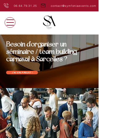
06.64.79.31.25
contact@symfoniaevents.com
Besoin d'organiser un
séminaire / team building
carnaval à Sarcelles ?
J'AI UN PROJET !