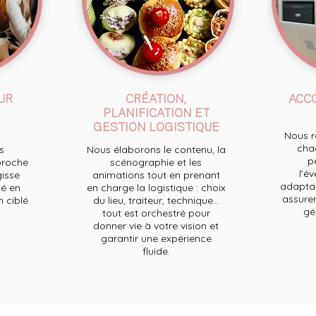
UR
CRÉATION,
ACC
PLANIFICATION ET
GESTION LOGISTIQUE
Nous re
chaq
s
Nous élaborons le contenu, la
p
proche
scénographie et les
l’e
gisse
animations tout en prenant
adaptan
é en
en charge la logistique : choix
assurer
ciblé.
du lieu, traiteur, technique...
ge
tout est orchestré pour
donner vie à votre vision et
garantir une expérience
fluide.