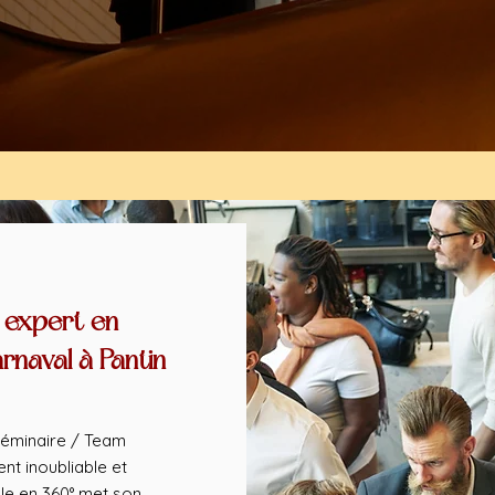
 expert en
rnaval à Pantin
éminaire / Team
nt inoubliable et
le en 360° met son