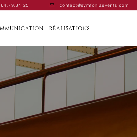
.64.79.31.25
contact@symfoniaevents.com
OMMUNICATION
RÉALISATIONS