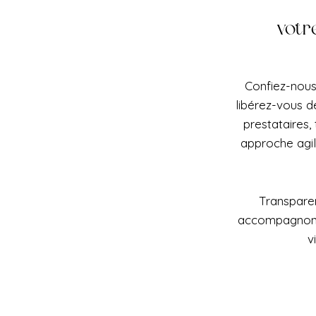
votr
Confiez-nous
libérez-vous d
prestataires,
approche agi
Transparen
accompagnons 
v