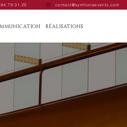
.64.79.31.25
contact@symfoniaevents.com
OMMUNICATION
RÉALISATIONS