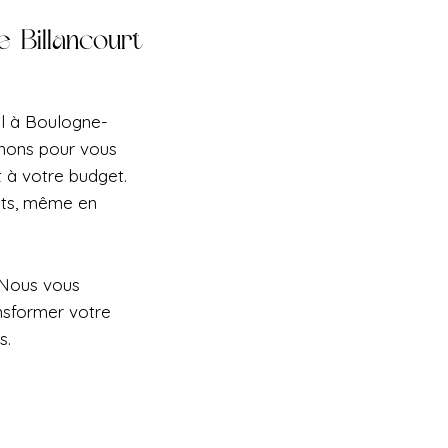
e-Billancourt
al à Boulogne-
onnons pour vous
t à votre budget.
ets, même en
 Nous vous
nsformer votre
s.