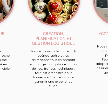
UR
CRÉATION,
ACC
PLANIFICATION ET
GESTION LOGISTIQUE
Nous re
chaq
s
Nous élaborons le contenu, la
p
proche
scénographie et les
l’e
gisse
animations tout en prenant
adaptan
é en
en charge la logistique : choix
assurer
ciblé.
du lieu, traiteur, technique...
ge
tout est orchestré pour
donner vie à votre vision et
garantir une expérience
fluide.