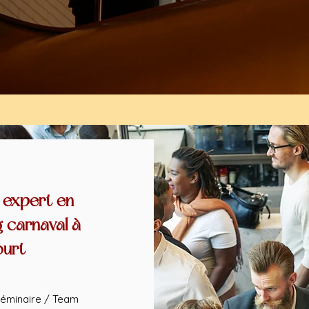
 expert en
g carnaval à
ourt
éminaire / Team