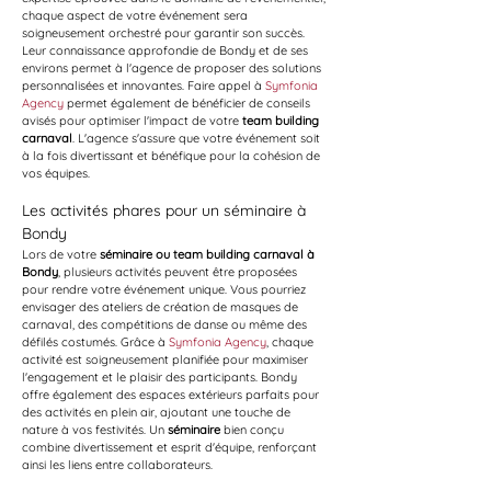
chaque aspect de votre événement sera 
soigneusement orchestré pour garantir son succès. 
Leur connaissance approfondie de Bondy et de ses 
environs permet à l'agence de proposer des solutions 
personnalisées et innovantes. Faire appel à 
Symfonia 
Agency
 permet également de bénéficier de conseils 
avisés pour optimiser l'impact de votre 
team building 
carnaval
. L'agence s'assure que votre événement soit 
à la fois divertissant et bénéfique pour la cohésion de 
vos équipes.
Les activités phares pour un séminaire à 
Bondy
Lors de votre 
séminaire ou team building carnaval à 
Bondy
, plusieurs activités peuvent être proposées 
pour rendre votre événement unique. Vous pourriez 
envisager des ateliers de création de masques de 
carnaval, des compétitions de danse ou même des 
défilés costumés. Grâce à 
Symfonia Agency
, chaque 
activité est soigneusement planifiée pour maximiser 
l'engagement et le plaisir des participants. Bondy 
offre également des espaces extérieurs parfaits pour 
des activités en plein air, ajoutant une touche de 
nature à vos festivités. Un 
séminaire
 bien conçu 
combine divertissement et esprit d'équipe, renforçant 
ainsi les liens entre collaborateurs.