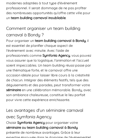
modernes adaptées à tout type d'événement 
professionnel. Il serait dommage de ne pas profiter 
des nombreuses opportunités qu'offre cette ville pour 
un 
team building carnaval inoubliable
.
Comment organiser un team building 
carnaval à Bondy ?
Pour organiser un 
team building carnaval à Bondy
, il 
est essentiel de planifier chaque aspect de 
l'événement avec minutie. Avec l'aide de 
professionnels comme 
Symfonia Agency
, vous pouvez 
vous assurer que la logistique, l'animation et l'accueil 
soient impeccables. Un team building réussi passe par 
une thématique forte, et le carnaval offre une 
occasion idéale pour laisser libre cours à la créativité 
de chacun. Intégrer des éléments festifs, tels que des 
déguisements et des parades, peut transformer votre 
séminaire
 en une célébration mémorable. Bondy, avec 
son ambiance chaleureuse, constitue le lieu parfait 
pour vivre cette expérience enrichissante.
Les avantages d'un séminaire carnaval 
avec Symfonia Agency
Choisir 
Symfonia Agency
 pour organiser votre 
séminaire ou team building carnaval à Bondy
présente de nombreux avantages. Grâce à leur 
expertise éprouvée dans le domaine de l'événementiel, 