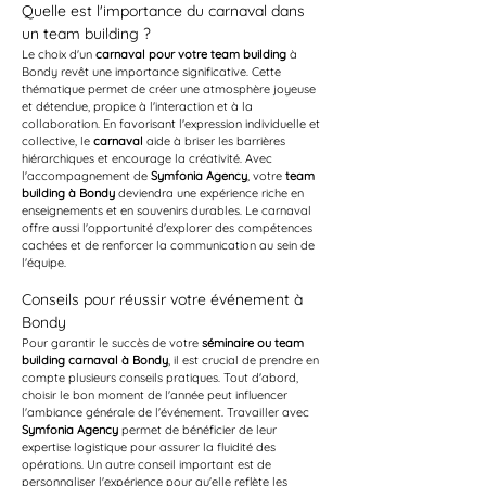
Quelle est l'importance du carnaval dans 
un team building ?
Le choix d'un 
carnaval pour votre team building
 à 
Bondy revêt une importance significative. Cette 
thématique permet de créer une atmosphère joyeuse 
et détendue, propice à l'interaction et à la 
collaboration. En favorisant l'expression individuelle et 
collective, le 
carnaval
 aide à briser les barrières 
hiérarchiques et encourage la créativité. Avec 
l'accompagnement de 
Symfonia Agency
, votre 
team 
building à Bondy
 deviendra une expérience riche en 
enseignements et en souvenirs durables. Le carnaval 
offre aussi l'opportunité d'explorer des compétences 
cachées et de renforcer la communication au sein de 
l'équipe.
Conseils pour réussir votre événement à 
Bondy
Pour garantir le succès de votre 
séminaire ou team 
building carnaval à Bondy
, il est crucial de prendre en 
compte plusieurs conseils pratiques. Tout d'abord, 
choisir le bon moment de l'année peut influencer 
l'ambiance générale de l'événement. Travailler avec 
Symfonia Agency
 permet de bénéficier de leur 
expertise logistique pour assurer la fluidité des 
opérations. Un autre conseil important est de 
personnaliser l'expérience pour qu'elle reflète les 