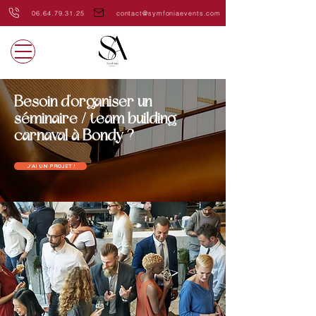
06.64.79.31.25
contact@symfoniaevents.com
Besoin d'organiser un
séminaire / team building
carnaval à Bondy ?
J'AI UN PROJET !