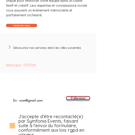
unique pour renforcer votre équipe dans un cadre 
festif et créatif. Leur expertise et connaissance locale 
vous assurent un événement mémorable et 
parfaitement orchestré.
Contactez-nous
Découvrez nos services dans les villes suivantes
Mise à jour : 7/7/2026
Suivez les nouvelles tendances avec nous !
E-mail
S'abonner
J'accepte d'être recontacté(e)
par Symfonia Events, faisant
suite à l'envoi du formulaire,
conformément aux lois rgpd en
vigueur.