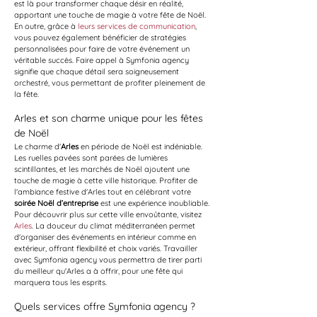
est là pour transformer chaque désir en réalité, 
apportant une touche de magie à votre fête de Noël. 
En outre, grâce à 
leurs services de communication
, 
vous pouvez également bénéficier de stratégies 
personnalisées pour faire de votre événement un 
véritable succès. Faire appel à Symfonia agency 
signifie que chaque détail sera soigneusement 
orchestré, vous permettant de profiter pleinement de 
la fête.
Arles et son charme unique pour les fêtes 
de Noël
Le charme d'
Arles
 en période de Noël est indéniable. 
Les ruelles pavées sont parées de lumières 
scintillantes, et les marchés de Noël ajoutent une 
touche de magie à cette ville historique. Profiter de 
l'ambiance festive d'Arles tout en célébrant votre 
soirée Noël d’entreprise
 est une expérience inoubliable. 
Pour découvrir plus sur cette ville envoûtante, visitez 
Arles
. La douceur du climat méditerranéen permet 
d'organiser des événements en intérieur comme en 
extérieur, offrant flexibilité et choix variés. Travailler 
avec Symfonia agency vous permettra de tirer parti 
du meilleur qu'Arles a à offrir, pour une fête qui 
marquera tous les esprits.
Quels services offre Symfonia agency ?