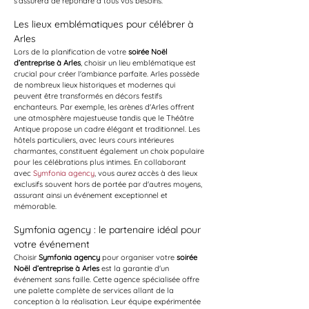
s'assurera de répondre à tous vos besoins.
Les lieux emblématiques pour célébrer à 
Arles
Lors de la planification de votre 
soirée Noël 
d’entreprise à Arles
, choisir un lieu emblématique est 
crucial pour créer l'ambiance parfaite. Arles possède 
de nombreux lieux historiques et modernes qui 
peuvent être transformés en décors festifs 
enchanteurs. Par exemple, les arènes d'Arles offrent 
une atmosphère majestueuse tandis que le Théâtre 
Antique propose un cadre élégant et traditionnel. Les 
hôtels particuliers, avec leurs cours intérieures 
charmantes, constituent également un choix populaire 
pour les célébrations plus intimes. En collaborant 
avec 
Symfonia agency
, vous aurez accès à des lieux 
exclusifs souvent hors de portée par d'autres moyens, 
assurant ainsi un événement exceptionnel et 
mémorable.
Symfonia agency : le partenaire idéal pour 
votre événement
Choisir 
Symfonia agency
 pour organiser votre 
soirée 
Noël d’entreprise à Arles
 est la garantie d'un 
événement sans faille. Cette agence spécialisée offre 
une palette complète de services allant de la 
conception à la réalisation. Leur équipe expérimentée 