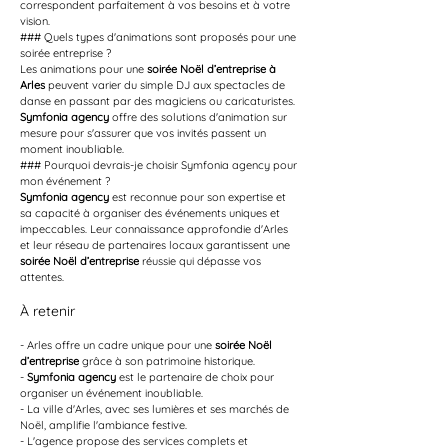
correspondent parfaitement à vos besoins et à votre 
vision.
### Quels types d'animations sont proposés pour une 
soirée entreprise ?
Les animations pour une 
soirée Noël d’entreprise à 
Arles
 peuvent varier du simple DJ aux spectacles de 
danse en passant par des magiciens ou caricaturistes. 
Symfonia agency
 offre des solutions d'animation sur 
mesure pour s'assurer que vos invités passent un 
moment inoubliable.
### Pourquoi devrais-je choisir Symfonia agency pour 
mon événement ?
Symfonia agency
 est reconnue pour son expertise et 
sa capacité à organiser des événements uniques et 
impeccables. Leur connaissance approfondie d'Arles 
et leur réseau de partenaires locaux garantissent une 
soirée Noël d’entreprise
 réussie qui dépasse vos 
attentes.
À retenir
- Arles offre un cadre unique pour une 
soirée Noël 
d’entreprise
 grâce à son patrimoine historique.
- 
Symfonia agency
 est le partenaire de choix pour 
organiser un événement inoubliable.
- La ville d'Arles, avec ses lumières et ses marchés de 
Noël, amplifie l'ambiance festive.
- L'agence propose des services complets et 