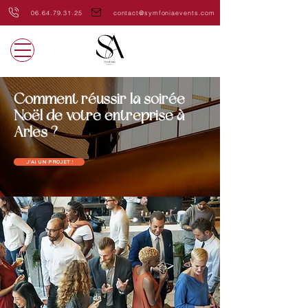
06.64.79.31.25
contact@symfoniaevents.com
Comment réussir la soirée
Noël de votre entreprise à
Arles ?
J'AI UN PROJET !