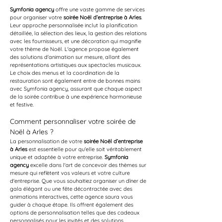
Symfonia agency
 offre une vaste gamme de services 
pour organiser votre 
soirée Noël d’entreprise à Arles
. 
Leur approche personnalisée inclut la planification 
détaillée, la sélection des lieux, la gestion des relations 
avec les fournisseurs, et une décoration qui magnifie 
votre thème de Noël. L'agence propose également 
des solutions d'animation sur mesure, allant des 
représentations artistiques aux spectacles musicaux. 
Le choix des menus et la coordination de la 
restauration sont également entre de bonnes mains 
avec Symfonia agency, assurant que chaque aspect 
de la soirée contribue à une expérience harmonieuse 
et festive.
Comment personnaliser votre soirée de 
Noël à Arles ?
La personnalisation de votre 
soirée Noël d’entreprise 
à Arles
 est essentielle pour qu'elle soit véritablement 
unique et adaptée à votre entreprise. 
Symfonia 
agency
 excelle dans l'art de concevoir des thèmes sur 
mesure qui reflètent vos valeurs et votre culture 
d'entreprise. Que vous souhaitiez organiser un dîner de 
gala élégant ou une fête décontractée avec des 
animations interactives, cette agence saura vous 
guider à chaque étape. Ils offrent également des 
options de personnalisation telles que des cadeaux 
personnalisés pour les invités et des solutions 