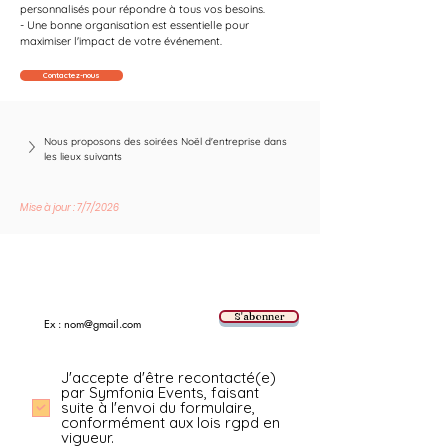
personnalisés pour répondre à tous vos besoins.
- Une bonne organisation est essentielle pour 
maximiser l'impact de votre événement.
Contactez-nous
Nous proposons des soirées Noël d'entreprise dans 
les lieux suivants
Mise à jour : 7/7/2026
Suivez les nouvelles tendances avec nous !
E-mail
S'abonner
J'accepte d'être recontacté(e)
par Symfonia Events, faisant
suite à l'envoi du formulaire,
conformément aux lois rgpd en
vigueur.