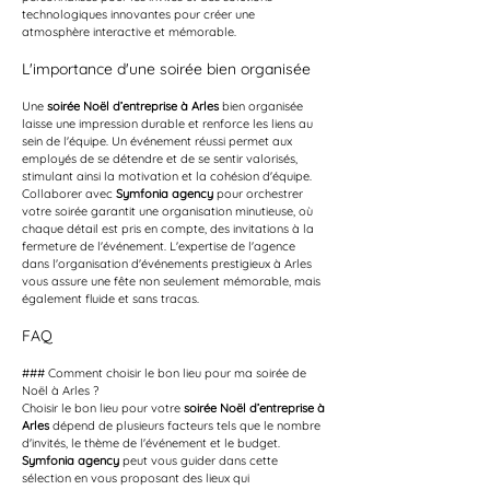
technologiques innovantes pour créer une 
atmosphère interactive et mémorable.
L'importance d'une soirée bien organisée
Une 
soirée Noël d’entreprise à Arles
 bien organisée 
laisse une impression durable et renforce les liens au 
sein de l'équipe. Un événement réussi permet aux 
employés de se détendre et de se sentir valorisés, 
stimulant ainsi la motivation et la cohésion d'équipe. 
Collaborer avec 
Symfonia agency
 pour orchestrer 
votre soirée garantit une organisation minutieuse, où 
chaque détail est pris en compte, des invitations à la 
fermeture de l'événement. L'expertise de l'agence 
dans l'organisation d'événements prestigieux à Arles 
vous assure une fête non seulement mémorable, mais 
également fluide et sans tracas.
FAQ
### Comment choisir le bon lieu pour ma soirée de 
Noël à Arles ?
Choisir le bon lieu pour votre 
soirée Noël d’entreprise à 
Arles
 dépend de plusieurs facteurs tels que le nombre 
d'invités, le thème de l'événement et le budget. 
Symfonia agency
 peut vous guider dans cette 
sélection en vous proposant des lieux qui 