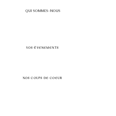
QUI SOMMES-NOUS
A propos
FAQ
BLOG
Nos prestations par villes
VOS ÉVENEMENTS
Séminaires et voyages incentive
Évenements d'entreprise
Dans vos locaux
Traiteurs
Teambuilding
NOS COUPS DE COEUR
Séminaire au vert
Séminaire Paris & Ile de France
Évènement éco-responsable
Séminaire insolite
Séminaire cohésion
Tél :
06.64.79.31.25