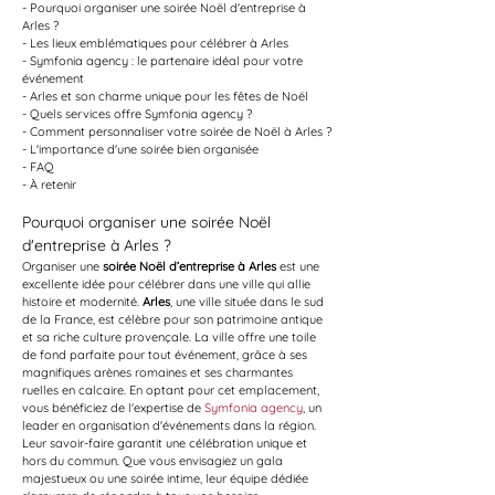
- Pourquoi organiser une soirée Noël d'entreprise à 
Arles ?
- Les lieux emblématiques pour célébrer à Arles
- Symfonia agency : le partenaire idéal pour votre 
événement
- Arles et son charme unique pour les fêtes de Noël
- Quels services offre Symfonia agency ?
- Comment personnaliser votre soirée de Noël à Arles ?
- L'importance d'une soirée bien organisée
- FAQ
- À retenir
Pourquoi organiser une soirée Noël 
d'entreprise à Arles ?
Organiser une 
soirée Noël d’entreprise à Arles
 est une 
excellente idée pour célébrer dans une ville qui allie 
histoire et modernité. 
Arles
, une ville située dans le sud 
de la France, est célèbre pour son patrimoine antique 
et sa riche culture provençale. La ville offre une toile 
de fond parfaite pour tout événement, grâce à ses 
magnifiques arènes romaines et ses charmantes 
ruelles en calcaire. En optant pour cet emplacement, 
vous bénéficiez de l'expertise de 
Symfonia agency
, un 
leader en organisation d'événements dans la région. 
Leur savoir-faire garantit une célébration unique et 
hors du commun. Que vous envisagiez un gala 
majestueux ou une soirée intime, leur équipe dédiée 