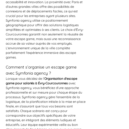
accessibilité et innovation. La proximité avec Paris et 
d’autres grandes villes offre des possibilités de 
connexions et de déplacements faciles, ce qui est 
crucial pour les entreprises ayant plusieurs sites. 
Symfonia agency utilise ce positionnement 
géographique pour offrir des solutions logistiques 
simplifiées et optimisées à ses clients. Le choix d'Évry-
Courcouronnes garantit non seulement la réussite de 
votre escape game, mais aussi une reconnaissance 
accrue de sa valeur auprès de vos employés. 
L'environnement unique de la ville complète 
parfaitement l'expérience immersive des escape 
games.
Comment s’organise un escape game 
avec Symfonia agency ?
Lorsque vous décidez de l’
Organisation d'escape 
game pour salariés à Évry-Courcouronnes
 avec 
Symfonia agency, vous bénéficiez d'une approche 
professionnelle et sur mesure pour chaque étape du 
processus. Symfonia agency gère l'ensemble de la 
logistique, de la planification initiale à la mise en place 
finale, en s'assurant que tous vos besoins sont 
satisfaits. Chaque scénario est conçu pour 
correspondre aux objectifs spécifiques de votre 
entreprise, en intégrant des éléments ludiques et 
éducatifs. Leur équipe expérimentée veille au bon 