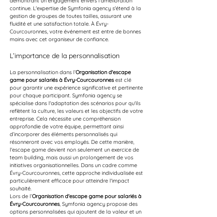
démontrant un engagement envers l'amélioration 
continue. L'expertise de Symfonia agency s'étend à la 
gestion de groupes de toutes tailles, assurant une 
fluidité et une satisfaction totale. À Évry-
Courcouronnes, votre événement est entre de bonnes 
mains avec cet organiseur de confiance.
L’importance de la personnalisation
La personnalisation dans l’
Organisation d'escape 
game pour salariés à Évry-Courcouronnes
 est clé 
pour garantir une expérience significative et pertinente 
pour chaque participant. Symfonia agency se 
spécialise dans l'adaptation des scénarios pour qu'ils 
reflètent la culture, les valeurs et les objectifs de votre 
entreprise. Cela nécessite une compréhension 
approfondie de votre équipe, permettant ainsi 
d’incorporer des éléments personnalisés qui 
résonneront avec vos employés. De cette manière, 
l'escape game devient non seulement un exercice de 
team building, mais aussi un prolongement de vos 
initiatives organisationnelles. Dans un cadre comme 
Évry-Courcouronnes, cette approche individualisée est 
particulièrement efficace pour atteindre l'impact 
souhaité.
Lors de l’
Organisation d'escape game pour salariés à 
Évry-Courcouronnes
, Symfonia agency propose des 
options personnalisées qui ajoutent de la valeur et un 