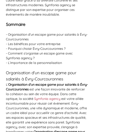
cadre idéal grâce à sa diversité culturelle et ses 
infrastructures modernes. Symfonia agency se 
distingue par son expertise pour organiser ces 
événements de manière inoubliable.
Sommaire
- Organisation d'un escape game pour salariés à Évry-
Courcouronnes
- Les bénéfices pour votre entreprise
- Pourquoi choisir Évry-Courcouronnes ?
- Comment s’organise un escape game avec 
Symfonia agency ?
- L’importance de la personnalisation
Organisation d'un escape game pour 
salariés à Évry-Courcouronnes
L'
Organisation d'un escape game pour salariés à Évry-
Courcouronnes
 est une façon innovante de renforcer 
la cohésion au sein de votre équipe. Dans cette 
optique, la société 
Symfonia agency
 est votre alliée 
incontournable pour réussir cet événement. Évry-
Courcouronnes, une ville dynamique et moderne, offre 
un cadre idéal pour accueillir ce genre d'activité. Avec 
ses espaces spacieux et ses infrastructures de qualité, 
elle garantit une expérience sans pareil. Symfonia 
agency, avec son expertise prouvée, s'engage à 
transformer votre 
Organisation d'escape game pour 