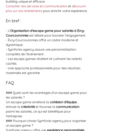
building unique et efficace.
Consulter nos services en communication
 et 
découvrir 
plus sur nos événements
 pour enrichir votre expérience.
En bref :
- L'
Organisation d'escape game pour salariés à Évry-
Courcouronnes
 est idéale pour booster l'engagement.
- Évry-Courcouronnes offre un cadre moderne et 
dynamique.
- Symfonia agency assure une personnalisation 
complète de l'événement.
- Les escape games révèlent et cultivent les talents 
cachés.
- Une approche professionnelle pour des résultats 
maximisés est garantie.
FAQ
### Quels sont les avantages d'un escape game pour 
les salariés ?
Un escape game améliore la 
cohésion d'équipe
, 
stimule la 
créativité
 et favorise la 
communication
parmi les salariés, ce qui est bénéfique pour 
l'entreprise.
### Pourquoi choisir Symfonia agency pour organiser 
un escape game ?
Symfonia agency offre une 
expérience personnalisée
, 