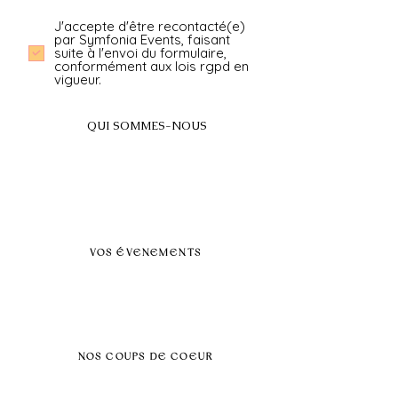
J'accepte d'être recontacté(e)
par Symfonia Events, faisant
suite à l'envoi du formulaire,
conformément aux lois rgpd en
vigueur.
QUI SOMMES-NOUS
A propos
FAQ
BLOG
Nos prestations par villes
VOS ÉVENEMENTS
Séminaires et voyages incentive
Évenements d'entreprise
Dans vos locaux
Traiteurs
Teambuilding
NOS COUPS DE COEUR
Séminaire au vert
Séminaire Paris & Ile de France