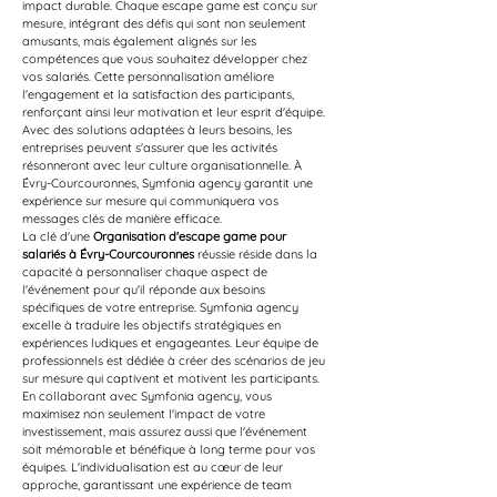
impact durable. Chaque escape game est conçu sur 
mesure, intégrant des défis qui sont non seulement 
amusants, mais également alignés sur les 
compétences que vous souhaitez développer chez 
vos salariés. Cette personnalisation améliore 
l'engagement et la satisfaction des participants, 
renforçant ainsi leur motivation et leur esprit d'équipe. 
Avec des solutions adaptées à leurs besoins, les 
entreprises peuvent s'assurer que les activités 
résonneront avec leur culture organisationnelle. À 
Évry-Courcouronnes, Symfonia agency garantit une 
expérience sur mesure qui communiquera vos 
messages clés de manière efficace.
La clé d'une 
Organisation d'escape game pour 
salariés à Évry-Courcouronnes
 réussie réside dans la 
capacité à personnaliser chaque aspect de 
l'événement pour qu'il réponde aux besoins 
spécifiques de votre entreprise. Symfonia agency 
excelle à traduire les objectifs stratégiques en 
expériences ludiques et engageantes. Leur équipe de 
professionnels est dédiée à créer des scénarios de jeu 
sur mesure qui captivent et motivent les participants. 
En collaborant avec Symfonia agency, vous 
maximisez non seulement l'impact de votre 
investissement, mais assurez aussi que l'événement 
soit mémorable et bénéfique à long terme pour vos 
équipes. L'individualisation est au cœur de leur 
approche, garantissant une expérience de team 