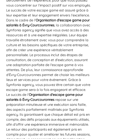
déroulement de l'expérience, pour que vous puissiez 
vous concentrer sur l’impact positif sur vos employés. 
Le succès de votre escape game est assuré grâce à 
leur expertise et leur engagement envers l’excellence.
Dans le cadre de l’
Organisation d'escape game pour 
salariés à Évry-Courcouronnes
, la collaboration avec 
Symfonia agency signifie que vous avez accès à des 
ressources et à une expertise inégalées. Leur équipe 
travaille étroitement avec vous pour comprendre la 
culture et les besoins spécifiques de votre entreprise, 
afin de créer une expérience véritablement 
personnalisée. Le processus inclut des étapes de 
consultation, de conception et d'exécution, assurant 
une adaptation parfaite de l'escape game à vos 
attentes. De plus, leur connaissance approfondie 
d'Évry-Courcouronnes permet de choisir les meilleurs 
lieux et services pour votre événement. Grâce à 
Symfonia agency, vous pouvez être certain que votre 
escape game sera à la fois engageant et efficace.
Le succès de l’
Organisation d'escape game pour 
salariés à Évry-Courcouronnes
 repose sur une 
préparation minutieuse et une exécution sans faille, 
des aspects parfaitement maîtrisés par Symfonia 
agency. Ils garantissent que chaque détail est pris en 
compte, des défis proposés aux équipements utilisés, 
afin d'offrir une expérience immersive et mémorable. 
Le retour des participants est également pris en 
compte pour ajuster et améliorer les futures sessions, 