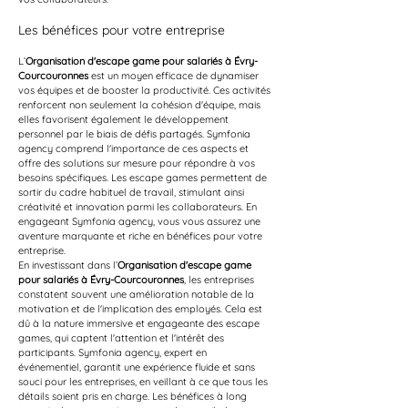
Les bénéfices pour votre entreprise
L’
Organisation d'escape game pour salariés à Évry-
Courcouronnes
 est un moyen efficace de dynamiser 
vos équipes et de booster la productivité. Ces activités 
renforcent non seulement la cohésion d'équipe, mais 
elles favorisent également le développement 
personnel par le biais de défis partagés. Symfonia 
agency comprend l'importance de ces aspects et 
offre des solutions sur mesure pour répondre à vos 
besoins spécifiques. Les escape games permettent de 
sortir du cadre habituel de travail, stimulant ainsi 
créativité et innovation parmi les collaborateurs. En 
engageant Symfonia agency, vous vous assurez une 
aventure marquante et riche en bénéfices pour votre 
entreprise.
En investissant dans l’
Organisation d'escape game 
pour salariés à Évry-Courcouronnes
, les entreprises 
constatent souvent une amélioration notable de la 
motivation et de l'implication des employés. Cela est 
dû à la nature immersive et engageante des escape 
games, qui captent l'attention et l'intérêt des 
participants. Symfonia agency, expert en 
événementiel, garantit une expérience fluide et sans 
souci pour les entreprises, en veillant à ce que tous les 
détails soient pris en charge. Les bénéfices à long 