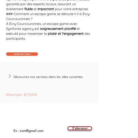
garantie par des experts locaux, assurant un 
événement 
fluide
 et 
impactant
 pour votre entreprise.
### Comment un escape game se déroule-t-il à Évry-
Courcouronnes ?
À Évry-Courcouronnes, un escape game avec 
Symfonia agency est 
soigneusement planifié
 et 
exécuté pour maximiser le 
plaisir et l'engagement
 des 
participants.
Contactez-nous
Découvrez nos services dans les villes suivantes
Mise à jour : 8/7/2026
Suivez les nouvelles tendances avec nous !
E-mail
S'abonner