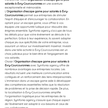
salariés à Évry-Courcouronnes
 en une aventure 
exceptionnelle et mémorable.
L’
Organisation d'escape game pour salariés à Évry-
Courcouronnes
 permet aux entreprises de stimuler 
l'esprit d'équipe et d'encourager la collaboration. En 
optant pour un escape game, vous offrez à vos 
équipes une opportunité ludique pour résoudre des 
énigmes ensemble. Symfonia agency s'occupe de tous 
les détails pour que votre événement se déroule à la 
perfection. Grâce à leur expérience, ils savent adapter 
chaque jeu aux spécificités de votre entreprise, vous 
assurant un retour sur investissement maximal. Investir 
dans une telle activité à Évry-Courcouronnes est un 
choix judicieux pour le bien-être et l'engagement de 
vos salariés.
Choisir l’
Organisation d'escape game pour salariés à 
Évry-Courcouronnes
 avec Symfonia agency offre de 
nombreux avantages aux entreprises locales. Les 
résultats incluent une meilleure communication entre 
collègues et un renforcement des liens interpersonnels. 
L'immersion dans un escape game aide à développer 
des compétences essentielles telles que la résolution 
de problèmes et la prise de décision rapide. De plus, 
la localisation à Évry-Courcouronnes simplifie 
l'organisation logistique pour les entreprises de la 
région. Symfonia agency s’assure que chaque aspect 
de l’événement est adapté à vos besoins et ceux de 
vos collaborateurs.