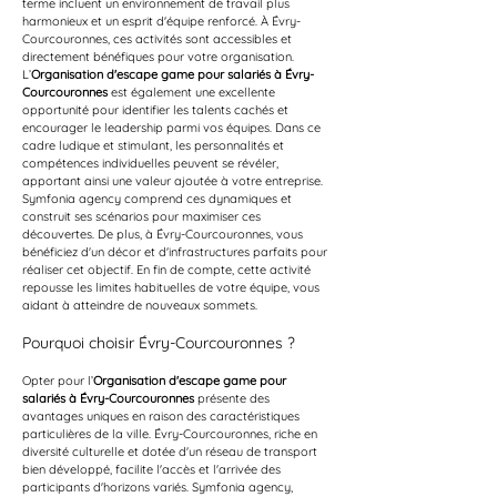
terme incluent un environnement de travail plus 
harmonieux et un esprit d'équipe renforcé. À Évry-
Courcouronnes, ces activités sont accessibles et 
directement bénéfiques pour votre organisation.
L’
Organisation d'escape game pour salariés à Évry-
Courcouronnes
 est également une excellente 
opportunité pour identifier les talents cachés et 
encourager le leadership parmi vos équipes. Dans ce 
cadre ludique et stimulant, les personnalités et 
compétences individuelles peuvent se révéler, 
apportant ainsi une valeur ajoutée à votre entreprise. 
Symfonia agency comprend ces dynamiques et 
construit ses scénarios pour maximiser ces 
découvertes. De plus, à Évry-Courcouronnes, vous 
bénéficiez d'un décor et d'infrastructures parfaits pour 
réaliser cet objectif. En fin de compte, cette activité 
repousse les limites habituelles de votre équipe, vous 
aidant à atteindre de nouveaux sommets.
Pourquoi choisir Évry-Courcouronnes ?
Opter pour l’
Organisation d'escape game pour 
salariés à Évry-Courcouronnes
 présente des 
avantages uniques en raison des caractéristiques 
particulières de la ville. Évry-Courcouronnes, riche en 
diversité culturelle et dotée d'un réseau de transport 
bien développé, facilite l'accès et l'arrivée des 
participants d'horizons variés. Symfonia agency, 