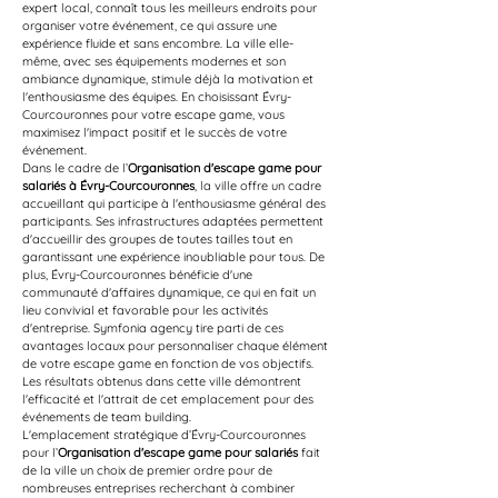
expert local, connaît tous les meilleurs endroits pour 
organiser votre événement, ce qui assure une 
expérience fluide et sans encombre. La ville elle-
même, avec ses équipements modernes et son 
ambiance dynamique, stimule déjà la motivation et 
l'enthousiasme des équipes. En choisissant Évry-
Courcouronnes pour votre escape game, vous 
maximisez l'impact positif et le succès de votre 
événement.
Dans le cadre de l’
Organisation d'escape game pour 
salariés à Évry-Courcouronnes
, la ville offre un cadre 
accueillant qui participe à l'enthousiasme général des 
participants. Ses infrastructures adaptées permettent 
d'accueillir des groupes de toutes tailles tout en 
garantissant une expérience inoubliable pour tous. De 
plus, Évry-Courcouronnes bénéficie d'une 
communauté d'affaires dynamique, ce qui en fait un 
lieu convivial et favorable pour les activités 
d'entreprise. Symfonia agency tire parti de ces 
avantages locaux pour personnaliser chaque élément 
de votre escape game en fonction de vos objectifs. 
Les résultats obtenus dans cette ville démontrent 
l'efficacité et l'attrait de cet emplacement pour des 
événements de team building.
L'emplacement stratégique d’Évry-Courcouronnes 
pour l’
Organisation d'escape game pour salariés
 fait 
de la ville un choix de premier ordre pour de 
nombreuses entreprises recherchant à combiner 