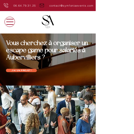
06.64.79.31.25
contact@symfoniaevents.com
Vous cherchez à organiser un
escape game pour salariés à
Aubervilliers ?
J'AI UN PROJET !