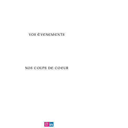
A propos
FAQ
BLOG
Nos prestations par villes
VOS ÉVENEMENTS
Séminaires et voyages incentive
Évenements d'entreprise
Dans vos locaux
Traiteurs
Teambuilding
NOS COUPS DE COEUR
Séminaire au vert
Séminaire Paris & Ile de France
Évènement éco-responsable
Séminaire insolite
Séminaire cohésion
Tél :
06.64.79.31.25
E-mail :
contact@symfoniaevents.com
Paris, France