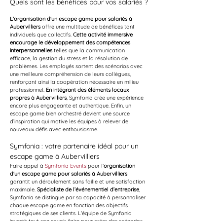
Quels sont les bénéfices pour vos salariés ?
L'organisation d'un escape game pour salariés à 
Aubervilliers
 offre une multitude de bénéfices tant 
individuels que collectifs. 
Cette activité immersive 
encourage le développement des compétences 
interpersonnelles
 telles que la communication 
efficace, la gestion du stress et la résolution de 
problèmes. Les employés sortent des scénarios avec 
une meilleure compréhension de leurs collègues, 
renforçant ainsi la coopération nécessaire en milieu 
professionnel. 
En intégrant des éléments locaux 
propres à Aubervilliers
, Symfonia crée une expérience 
encore plus engageante et authentique. Enfin, un 
escape game bien orchestré devient une source 
d’inspiration qui motive les équipes à relever de 
nouveaux défis avec enthousiasme.
Symfonia : votre partenaire idéal pour un 
escape game à Aubervilliers
Faire appel à 
Symfonia Events
 pour l’
organisation 
d'un escape game pour salariés à Aubervilliers
garantit un déroulement sans faille et une satisfaction 
maximale. 
Spécialiste de l’événementiel d’entreprise
, 
Symfonia se distingue par sa capacité à personnaliser 
chaque escape game en fonction des objectifs 
stratégiques de ses clients. L'équipe de Symfonia 