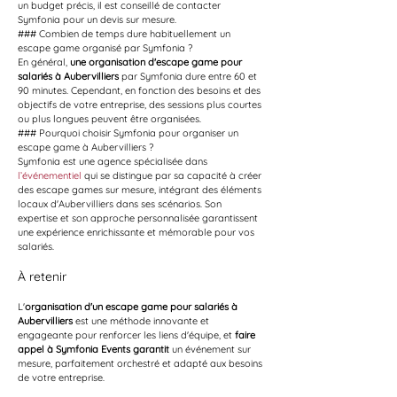
un budget précis, il est conseillé de contacter 
Symfonia pour un devis sur mesure.
### Combien de temps dure habituellement un 
escape game organisé par Symfonia ?
En général, 
une organisation d'escape game pour 
salariés à Aubervilliers
 par Symfonia dure entre 60 et 
90 minutes. Cependant, en fonction des besoins et des 
objectifs de votre entreprise, des sessions plus courtes 
ou plus longues peuvent être organisées.
### Pourquoi choisir Symfonia pour organiser un 
escape game à Aubervilliers ?
Symfonia est une agence spécialisée dans 
l’événementiel
 qui se distingue par sa capacité à créer 
des escape games sur mesure, intégrant des éléments 
locaux d'Aubervilliers dans ses scénarios. Son 
expertise et son approche personnalisée garantissent 
une expérience enrichissante et mémorable pour vos 
salariés.
À retenir
L'
organisation d'un escape game pour salariés à 
Aubervilliers
 est une méthode innovante et 
engageante pour renforcer les liens d'équipe, et 
faire 
appel à Symfonia Events garantit
 un événement sur 
mesure, parfaitement orchestré et adapté aux besoins 
de votre entreprise.