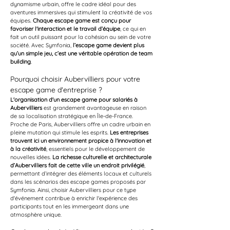
dynamisme urbain, offre le cadre idéal pour des 
aventures immersives qui stimulent la créativité de vos 
équipes. 
Chaque escape game est conçu pour 
favoriser l'interaction et le travail d’équipe
, ce qui en 
fait un outil puissant pour la cohésion au sein de votre 
société. Avec Symfonia, 
l’escape game devient plus 
qu’un simple jeu, c’est une véritable opération de team 
building
.
Pourquoi choisir Aubervilliers pour votre 
escape game d'entreprise ?
L'organisation d'un escape game pour salariés à 
Aubervilliers
 est grandement avantageuse en raison 
de sa localisation stratégique en Île-de-France. 
Proche de Paris, Aubervilliers offre un cadre urbain en 
pleine mutation qui stimule les esprits. 
Les entreprises 
trouvent ici un environnement propice à l'innovation et 
à la créativité
, essentiels pour le développement de 
nouvelles idées. 
La richesse culturelle et architecturale 
d’Aubervilliers fait de cette ville un endroit privilégié
, 
permettant d’intégrer des éléments locaux et culturels 
dans les scénarios des escape games proposés par 
Symfonia. Ainsi, choisir Aubervilliers pour ce type 
d'événement contribue à enrichir l'expérience des 
participants tout en les immergeant dans une 
atmosphère unique.