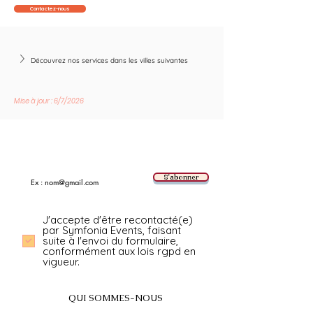
Contactez-nous
Découvrez nos services dans les villes suivantes
Mise à jour : 6/7/2026
Suivez les nouvelles tendances avec nous !
E-mail
S'abonner
J'accepte d'être recontacté(e)
par Symfonia Events, faisant
suite à l'envoi du formulaire,
conformément aux lois rgpd en
vigueur.
QUI SOMMES-NOUS