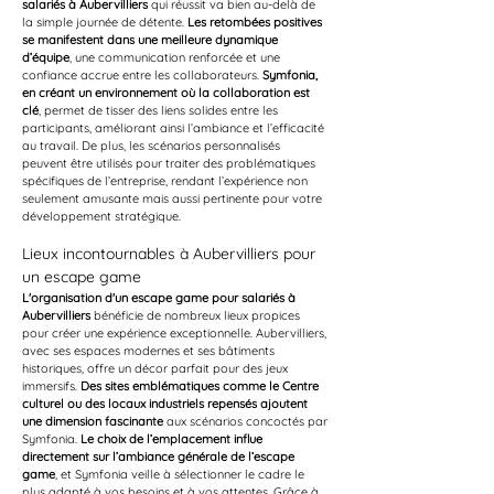
salariés à Aubervilliers
 qui réussit va bien au-delà de 
la simple journée de détente. 
Les retombées positives 
se manifestent dans une meilleure dynamique 
d’équipe
, une communication renforcée et une 
confiance accrue entre les collaborateurs. 
Symfonia, 
en créant un environnement où la collaboration est 
clé
, permet de tisser des liens solides entre les 
participants, améliorant ainsi l’ambiance et l’efficacité 
au travail. De plus, les scénarios personnalisés 
peuvent être utilisés pour traiter des problématiques 
spécifiques de l’entreprise, rendant l’expérience non 
seulement amusante mais aussi pertinente pour votre 
développement stratégique.
Lieux incontournables à Aubervilliers pour 
un escape game
L'organisation d'un escape game pour salariés à 
Aubervilliers
 bénéficie de nombreux lieux propices 
pour créer une expérience exceptionnelle. Aubervilliers, 
avec ses espaces modernes et ses bâtiments 
historiques, offre un décor parfait pour des jeux 
immersifs. 
Des sites emblématiques comme le Centre 
culturel ou des locaux industriels repensés ajoutent 
une dimension fascinante
 aux scénarios concoctés par 
Symfonia. 
Le choix de l’emplacement influe 
directement sur l’ambiance générale de l’escape 
game
, et Symfonia veille à sélectionner le cadre le 
plus adapté à vos besoins et à vos attentes. Grâce à 