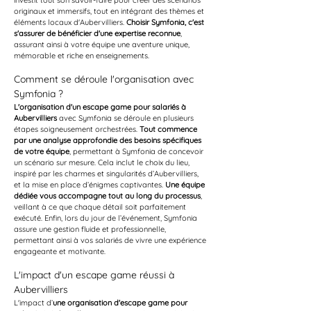
investit tout son savoir-faire pour créer des scénarios 
originaux et immersifs, tout en intégrant des thèmes et 
éléments locaux d'Aubervilliers. 
Choisir Symfonia, c'est 
s'assurer de bénéficier d'une expertise reconnue
, 
assurant ainsi à votre équipe une aventure unique, 
mémorable et riche en enseignements.
Comment se déroule l'organisation avec 
Symfonia ?
L'organisation d'un escape game pour salariés à 
Aubervilliers
 avec Symfonia se déroule en plusieurs 
étapes soigneusement orchestrées. 
Tout commence 
par une analyse approfondie des besoins spécifiques 
de votre équipe
, permettant à Symfonia de concevoir 
un scénario sur mesure. Cela inclut le choix du lieu, 
inspiré par les charmes et singularités d’Aubervilliers, 
et la mise en place d’énigmes captivantes. 
Une équipe 
dédiée vous accompagne tout au long du processus
, 
veillant à ce que chaque détail soit parfaitement 
exécuté. Enfin, lors du jour de l’événement, Symfonia 
assure une gestion fluide et professionnelle, 
permettant ainsi à vos salariés de vivre une expérience 
engageante et motivante.
L'impact d'un escape game réussi à 
Aubervilliers
L'impact d’
une organisation d'escape game pour 