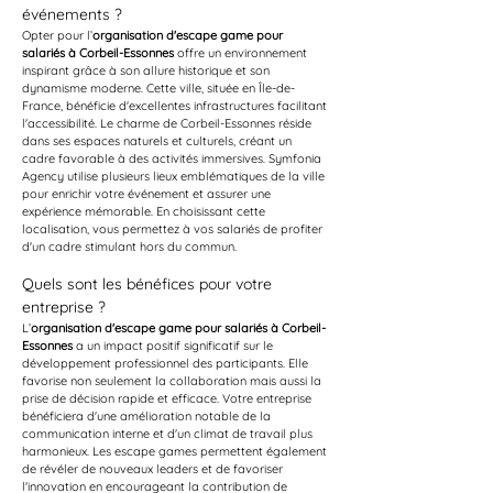
événements ?
Opter pour l’
organisation d'escape game pour 
salariés à Corbeil-Essonnes
 offre un environnement 
inspirant grâce à son allure historique et son 
dynamisme moderne. Cette ville, située en Île-de-
France, bénéficie d'excellentes infrastructures facilitant 
l'accessibilité. Le charme de Corbeil-Essonnes réside 
dans ses espaces naturels et culturels, créant un 
cadre favorable à des activités immersives. Symfonia 
Agency utilise plusieurs lieux emblématiques de la ville 
pour enrichir votre événement et assurer une 
expérience mémorable. En choisissant cette 
localisation, vous permettez à vos salariés de profiter 
d'un cadre stimulant hors du commun.
Quels sont les bénéfices pour votre 
entreprise ?
L’
organisation d'escape game pour salariés à Corbeil-
Essonnes
 a un impact positif significatif sur le 
développement professionnel des participants. Elle 
favorise non seulement la collaboration mais aussi la 
prise de décision rapide et efficace. Votre entreprise 
bénéficiera d'une amélioration notable de la 
communication interne et d'un climat de travail plus 
harmonieux. Les escape games permettent également 
de révéler de nouveaux leaders et de favoriser 
l'innovation en encourageant la contribution de 