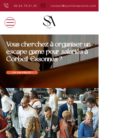
06.64.79.31.25
contact@symfoniaevents.com
Vous cherchez à organiser un
escape game pour salariés à
Corbeil-Essonnes ?
J'AI UN PROJET !