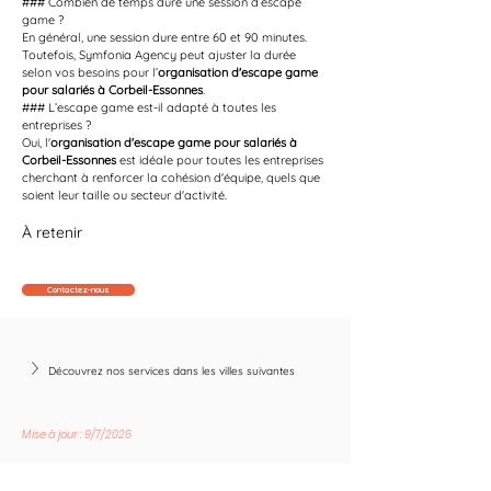
### Combien de temps dure une session d’escape 
game ?
En général, une session dure entre 60 et 90 minutes. 
Toutefois, Symfonia Agency peut ajuster la durée 
selon vos besoins pour l’
organisation d'escape game 
pour salariés à Corbeil-Essonnes
.
### L’escape game est-il adapté à toutes les 
entreprises ?
Oui, l'
organisation d'escape game pour salariés à 
Corbeil-Essonnes
 est idéale pour toutes les entreprises 
cherchant à renforcer la cohésion d'équipe, quels que 
soient leur taille ou secteur d'activité.
À retenir
Contactez-nous
Découvrez nos services dans les villes suivantes
Mise à jour : 9/7/2026