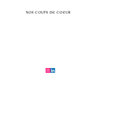
Teambuilding
NOS COUPS DE COEUR
Séminaire au vert
Séminaire Paris & Ile de France
Évènement éco-responsable
Séminaire insolite
Séminaire cohésion
Tél :
06.64.79.31.25
E-mail :
contact@symfoniaevents.com
Paris, France
Mentions légales et politiques de confidentialité
© 2025 par Symfonia Agency x
Conditions générales de vente
Ferrybot