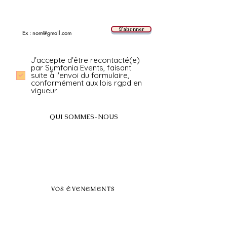
Suivez les nouvelles tendances avec nous !
E-mail
S'abonner
J'accepte d'être recontacté(e)
par Symfonia Events, faisant
suite à l'envoi du formulaire,
conformément aux lois rgpd en
vigueur.
QUI SOMMES-NOUS
A propos
FAQ
BLOG
Nos prestations par villes
VOS ÉVENEMENTS
Séminaires et voyages incentive
Évenements d'entreprise
Dans vos locaux
Traiteurs