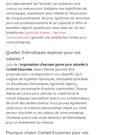
bon déroulement de l'activité. Les scénarios sont 
conçus sur mesure pour s'adapter aux spécificités de 
votre équipe, maximisant ainsi l'intérêt et l'implication 
de chaque participant. De plus, Symfonia est reconnue 
pour son professionnalisme et sa capacité à offrir un 
excellent rapport qualité-prix. Ainsi, réserver via leur 
plateforme 
Symfonia Events – Services 
Communication
 garantit une satisfaction totale pour 
votre entreprise.
Quelles thématiques explorer pour vos 
salariés ?
Lors de l’
organisation d'escape game pour salariés à 
Corbeil-Essonnes
, divers thèmes peuvent être 
proposés pour correspondre à vos objectifs. Qu'il 
s'agisse de mystères historiques, d'enquêtes policières, 
ou d'aventures fantastiques, Symfonia Agency 
propose une panoplie d'options captivantes. Chaque 
thème est conçu pour stimuler la créativité et le 
travail d'équipe, permettant ainsi à vos collaborateurs 
de sortir des sentiers battus. Vous pouvez également 
opter pour un scénario personnalisé, aligné sur votre 
secteur d'activité ou les valeurs de votre entreprise. 
Choisissez parmi une vaste sélection de thématiques 
pour un événement sur mesure.
Pourquoi choisir Corbeil-Essonnes pour vos 