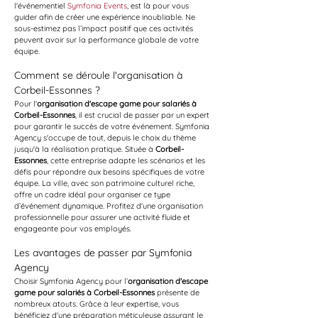
l'événementiel 
Symfonia Events
, est là pour vous 
guider afin de créer une expérience inoubliable. Ne 
sous-estimez pas l’impact positif que ces activités 
peuvent avoir sur la performance globale de votre 
équipe. 
Comment se déroule l'organisation à 
Corbeil-Essonnes ?
Pour l'
organisation d'escape game pour salariés à 
Corbeil-Essonnes
, il est crucial de passer par un expert 
pour garantir le succès de votre événement. Symfonia 
Agency s'occupe de tout, depuis le choix du thème 
jusqu'à la réalisation pratique. Située à 
Corbeil-
Essonnes
, cette entreprise adapte les scénarios et les 
défis pour répondre aux besoins spécifiques de votre 
équipe. La ville, avec son patrimoine culturel riche, 
offre un cadre idéal pour organiser ce type 
d’événement dynamique. Profitez d'une organisation 
professionnelle pour assurer une activité fluide et 
engageante pour vos employés.
Les avantages de passer par Symfonia 
Agency
Choisir Symfonia Agency pour l’
organisation d'escape 
game pour salariés à Corbeil-Essonnes
 présente de 
nombreux atouts. Grâce à leur expertise, vous 
bénéficiez d'une préparation méticuleuse assurant le 