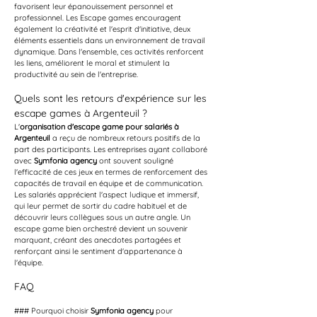
favorisent leur épanouissement personnel et 
professionnel. Les Escape games encouragent 
également la créativité et l'esprit d'initiative, deux 
éléments essentiels dans un environnement de travail 
dynamique. Dans l'ensemble, ces activités renforcent 
les liens, améliorent le moral et stimulent la 
productivité au sein de l'entreprise.
Quels sont les retours d'expérience sur les 
escape games à Argenteuil ?
L'
organisation d'escape game pour salariés à 
Argenteuil
 a reçu de nombreux retours positifs de la 
part des participants. Les entreprises ayant collaboré 
avec 
Symfonia agency
 ont souvent souligné 
l'efficacité de ces jeux en termes de renforcement des 
capacités de travail en équipe et de communication. 
Les salariés apprécient l'aspect ludique et immersif, 
qui leur permet de sortir du cadre habituel et de 
découvrir leurs collègues sous un autre angle. Un 
escape game bien orchestré devient un souvenir 
marquant, créant des anecdotes partagées et 
renforçant ainsi le sentiment d'appartenance à 
l'équipe.
FAQ
### Pourquoi choisir 
Symfonia agency
 pour 