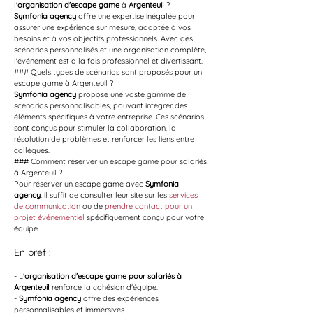
l'
organisation d'escape game
 à 
Argenteuil
 ?
Symfonia agency
 offre une expertise inégalée pour 
assurer une expérience sur mesure, adaptée à vos 
besoins et à vos objectifs professionnels. Avec des 
scénarios personnalisés et une organisation complète, 
l'événement est à la fois professionnel et divertissant.
### Quels types de scénarios sont proposés pour un 
escape game à Argenteuil ?
Symfonia agency
 propose une vaste gamme de 
scénarios personnalisables, pouvant intégrer des 
éléments spécifiques à votre entreprise. Ces scénarios 
sont conçus pour stimuler la collaboration, la 
résolution de problèmes et renforcer les liens entre 
collègues.
### Comment réserver un escape game pour salariés 
à Argenteuil ?
Pour réserver un escape game avec 
Symfonia 
agency
, il suffit de consulter leur site sur les 
services 
de communication
 ou de 
prendre contact pour un 
projet événementiel
 spécifiquement conçu pour votre 
équipe.
En bref :
- L'
organisation d'escape game pour salariés à 
Argenteuil
 renforce la cohésion d'équipe.
- 
Symfonia agency
 offre des expériences 
personnalisables et immersives.