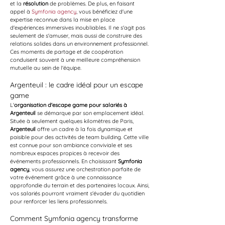
et la 
résolution
 de problèmes. De plus, en faisant 
appel à 
Symfonia agency
, vous bénéficiez d'une 
expertise reconnue dans la mise en place 
d'expériences immersives inoubliables. Il ne s'agit pas 
seulement de s'amuser, mais aussi de construire des 
relations solides dans un environnement professionnel. 
Ces moments de partage et de coopération 
conduisent souvent à une meilleure compréhension 
mutuelle au sein de l'équipe.
Argenteuil : le cadre idéal pour un escape 
game
L'
organisation d'escape game pour salariés à 
Argenteuil
 se démarque par son emplacement idéal. 
Située à seulement quelques kilomètres de Paris, 
Argenteuil
 offre un cadre à la fois dynamique et 
paisible pour des activités de team building. Cette ville 
est connue pour son ambiance conviviale et ses 
nombreux espaces propices à recevoir des 
événements professionnels. En choisissant 
Symfonia 
agency
, vous assurez une orchestration parfaite de 
votre événement grâce à une connaissance 
approfondie du terrain et des partenaires locaux. Ainsi, 
vos salariés pourront vraiment s'évader du quotidien 
pour renforcer les liens professionnels.
Comment Symfonia agency transforme 