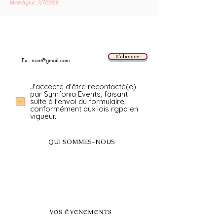
Mise à jour : 7/7/2026
Suivez les nouvelles tendances avec nous !
E-mail
S'abonner
J'accepte d'être recontacté(e)
par Symfonia Events, faisant
suite à l'envoi du formulaire,
conformément aux lois rgpd en
vigueur.
QUI SOMMES-NOUS
A propos
FAQ
BLOG
Nos prestations par villes
VOS ÉVENEMENTS