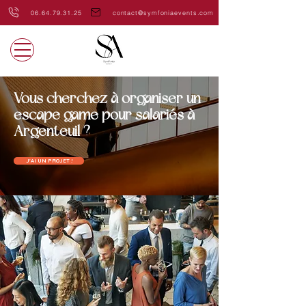
06.64.79.31.25
contact@symfoniaevents.com
Vous cherchez à organiser un
escape game pour salariés à
Argenteuil ?
J'AI UN PROJET !