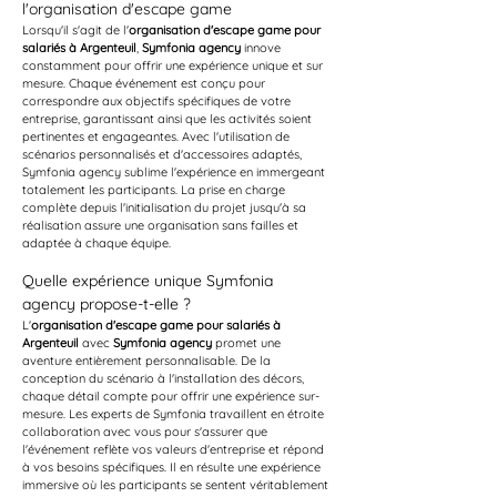
l'organisation d'escape game
Lorsqu'il s'agit de l'
organisation d'escape game pour 
salariés à Argenteuil
, 
Symfonia agency
 innove 
constamment pour offrir une expérience unique et sur 
mesure. Chaque événement est conçu pour 
correspondre aux objectifs spécifiques de votre 
entreprise, garantissant ainsi que les activités soient 
pertinentes et engageantes. Avec l'utilisation de 
scénarios personnalisés et d'accessoires adaptés, 
Symfonia agency sublime l'expérience en immergeant 
totalement les participants. La prise en charge 
complète depuis l'initialisation du projet jusqu'à sa 
réalisation assure une organisation sans failles et 
adaptée à chaque équipe.
Quelle expérience unique Symfonia 
agency propose-t-elle ?
L'
organisation d'escape game pour salariés à 
Argenteuil
 avec 
Symfonia agency
 promet une 
aventure entièrement personnalisable. De la 
conception du scénario à l'installation des décors, 
chaque détail compte pour offrir une expérience sur-
mesure. Les experts de Symfonia travaillent en étroite 
collaboration avec vous pour s'assurer que 
l'événement reflète vos valeurs d'entreprise et répond 
à vos besoins spécifiques. Il en résulte une expérience 
immersive où les participants se sentent véritablement 