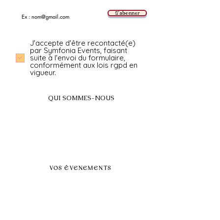
E-mail
S'abonner
J'accepte d'être recontacté(e)
par Symfonia Events, faisant
suite à l'envoi du formulaire,
conformément aux lois rgpd en
vigueur.
QUI SOMMES-NOUS
A propos
FAQ
BLOG
Nos prestations par villes
VOS ÉVENEMENTS
Séminaires et voyages incentive
Évenements d'entreprise
Dans vos locaux
Traiteurs
Teambuilding