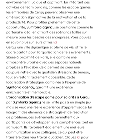
environnement ludique et captivant. En intégrant des 
activités de team building, comme les escape games, 
les entreprises de Cergy peuvent observer une 
amélioration significative de la motivation et de la 
productivité. Pour profiter pleinement de cette 
opportunité, 
Symfonia agency
 se positionne comme le 
partenaire idéal en offrant des scénarios taillés sur 
mesure pour les besoins des entreprises. Vous pouvez 
en savoir plus sur leurs offres 
ici
.
Cergy, une ville dynamique et pleine de vie, offre le 
cadre parfait pour l'organisation de tels événements. 
Située à proximité de Paris, elle combine une 
atmosphère urbaine avec des espaces naturels 
propices à l'évasion. Cela permet de créer une 
coupure nette avec le quotidien stressant du bureau, 
tout en restant facilement accessible. Cette 
localisation stratégique, combinée à l'expertise de 
Symfonia agency
, garantit une expérience 
enrichissante et mémorable.
L'
organisation d'escape game pour salariés à Cergy
par 
Symfonia agency
 ne se limite pas à un simple jeu, 
mais se veut une réelle expérience d'apprentissage. En 
intégrant des éléments de stratégie et de résolution 
de problème, ces événements permettent aux 
participants de développer leurs compétences tout en 
s'amusant. Ils favorisent également une meilleure 
communication entre collègues, ce qui peut être 
transféré dans leur travail quotidien. Cliquez 
ici
 pour 