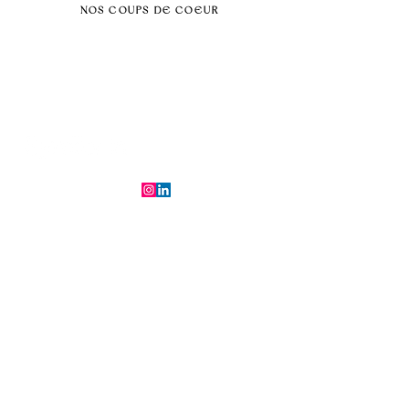
NOS COUPS DE COEUR
Séminaire au vert
Séminaire Paris & Ile de France
Évènement éco-responsable
Séminaire insolite
Séminaire cohésion
Tél :
06.64.79.31.25
E-mail :
contact@symfoniaevents.com
Paris, France
Mentions légales et politiques de confidentialité
© 2025 par Symfonia Agency x
Conditions générales de vente
Ferrybot