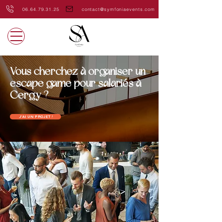
06.64.79.31.25
contact@symfoniaevents.com
Vous cherchez à organiser un
escape game pour salariés à
Cergy ?
J'AI UN PROJET !