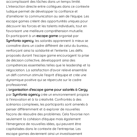
accomplissant des tâches dans un temps limité. 
L'interaction directe entre collègues dans ce contexte 
ludique permet de développer la confiance et 
d'améliorer la communication au sein de l'équipe. Les 
escape games créent des opportunités uniques pour 
découvrir les forces et les talents individuels, tout en 
favorisant une meilleure compréhension mutuelle.
En participant à un 
escape game
 organisé par 
Symfonia agency
, les salariés apprennent à mieux se 
connaître dans un cadre différent de celui du bureau, 
renforçant ainsi la solidarité et l'entente. Les défis 
proposés durant l'escape game encouragent la prise 
de décision collective, développant ainsi des 
compétences essentielles telles que le leadership et la 
négociation. La satisfaction d'avoir relevé ensemble 
un défi commun stimule l'esprit d'équipe et crée une 
dynamique positive qui se répercute sur le cadre 
professionnel.
L'
organisation d'escape game pour salariés à Cergy
par 
Symfonia agency
 crée un environnement propice 
à l'innovation et à la créativité. Confrontés à des 
scénarios complexes, les participants sont amenés à 
penser différemment et à explorer de nouvelles 
façons de résoudre des problèmes. Cela favorise non 
seulement la cohésion d'équipe mais également 
l'émergence de nouvelles idées, qui peuvent être 
capitalisées dans le contexte de l'entreprise. Les 
escape games deviennent ainsi un investissement 