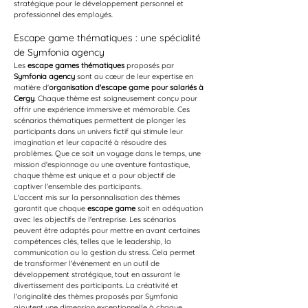
stratégique pour le développement personnel et 
professionnel des employés.
Escape game thématiques : une spécialité 
de Symfonia agency
Les 
escape games thématiques
 proposés par 
Symfonia agency
 sont au cœur de leur expertise en 
matière d'
organisation d'escape game pour salariés à 
Cergy
. Chaque thème est soigneusement conçu pour 
offrir une expérience immersive et mémorable. Ces 
scénarios thématiques permettent de plonger les 
participants dans un univers fictif qui stimule leur 
imagination et leur capacité à résoudre des 
problèmes. Que ce soit un voyage dans le temps, une 
mission d'espionnage ou une aventure fantastique, 
chaque thème est unique et a pour objectif de 
captiver l'ensemble des participants.
L'accent mis sur la personnalisation des thèmes 
garantit que chaque 
escape game
 soit en adéquation 
avec les objectifs de l'entreprise. Les scénarios 
peuvent être adaptés pour mettre en avant certaines 
compétences clés, telles que le leadership, la 
communication ou la gestion du stress. Cela permet 
de transformer l'événement en un outil de 
développement stratégique, tout en assurant le 
divertissement des participants. La créativité et 
l'originalité des thèmes proposés par Symfonia 
ajoutent une dimension exceptionnelle à chaque 