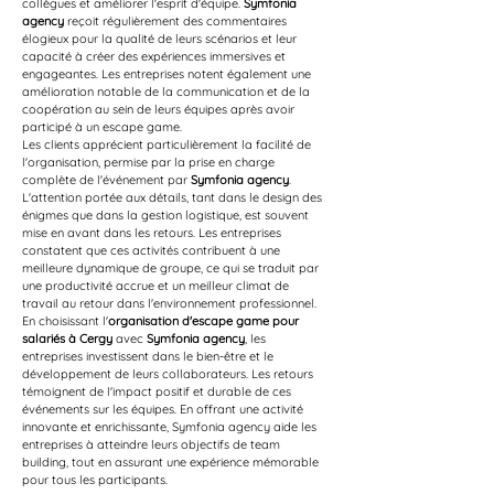
collègues et améliorer l'esprit d'équipe. 
Symfonia 
agency
 reçoit régulièrement des commentaires 
élogieux pour la qualité de leurs scénarios et leur 
capacité à créer des expériences immersives et 
engageantes. Les entreprises notent également une 
amélioration notable de la communication et de la 
coopération au sein de leurs équipes après avoir 
participé à un escape game.
Les clients apprécient particulièrement la facilité de 
l'organisation, permise par la prise en charge 
complète de l'événement par 
Symfonia agency
. 
L'attention portée aux détails, tant dans le design des 
énigmes que dans la gestion logistique, est souvent 
mise en avant dans les retours. Les entreprises 
constatent que ces activités contribuent à une 
meilleure dynamique de groupe, ce qui se traduit par 
une productivité accrue et un meilleur climat de 
travail au retour dans l'environnement professionnel.
En choisissant l'
organisation d'escape game pour 
salariés à Cergy
 avec 
Symfonia agency
, les 
entreprises investissent dans le bien-être et le 
développement de leurs collaborateurs. Les retours 
témoignent de l'impact positif et durable de ces 
événements sur les équipes. En offrant une activité 
innovante et enrichissante, Symfonia agency aide les 
entreprises à atteindre leurs objectifs de team 
building, tout en assurant une expérience mémorable 
pour tous les participants.