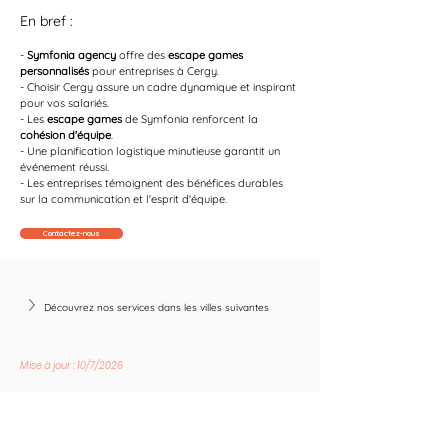
En bref :
- 
Symfonia agency
 offre des 
escape games 
personnalisés
 pour entreprises à Cergy.
- Choisir Cergy assure un cadre dynamique et inspirant 
pour vos salariés.
- Les 
escape games
 de Symfonia renforcent la 
cohésion d'équipe
.
- Une planification logistique minutieuse garantit un 
événement réussi.
- Les entreprises témoignent des bénéfices durables 
sur la communication et l'esprit d'équipe.
Contactez-nous
Découvrez nos services dans les villes suivantes
Mise à jour : 10/7/2026
Suivez les nouvelles tendances avec nous !