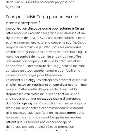
découvrir plus sur l'événementiel proposé par 
Symfonia. 
Pourquoi choisir Cergy pour un escape 
game entreprise ?
L'
organisation d'escape game pour salariés à Cergy
offre un cadre exceptionnel grâce à la diversité et au 
dynamisme de la ville. Avec une scène culturelle riche 
et un environnement naturel à couper le souffle, Cergy 
propose un terrain de jeu idéal pour les entreprises 
souhaitant organiser des activités de team building. Le 
mélange parfait de modernité et de tradition offre 
une ambiance unique qui stimule la créativité et la 
coopération. L'accessibilité de Cergy, proche de Paris, 
constitue un atout supplémentaire pour faciliter la 
venue des employés pour l'événement.
En misant sur 
Cergy
, les entreprises profitent d'une ville 
en plein essor qui représente un carrefour économique 
majeur. L'offre variée d'espaces de réunion et la 
disponibilité d'activités de loisirs en font un lieu de 
choix pour organiser un 
escape game
 d'entreprise. 
Symfonia agency
 met à disposition son expertise pour 
tirer le meilleur parti de cet environnement, assurant 
ainsi une intégration parfaite de l'escape game dans 
le cadre choisi. En choisissant Cergy, les entreprises 
offrent à leurs salariés une expérience qui se 
démarque par son originalité et sa pertinence.