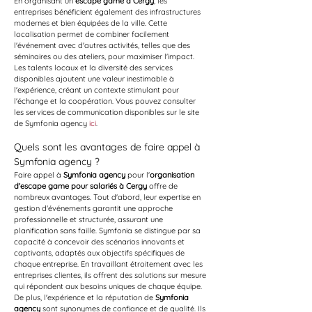
En organisant un 
escape game à Cergy
, les 
entreprises bénéficient également des infrastructures 
modernes et bien équipées de la ville. Cette 
localisation permet de combiner facilement 
l'événement avec d'autres activités, telles que des 
séminaires ou des ateliers, pour maximiser l'impact. 
Les talents locaux et la diversité des services 
disponibles ajoutent une valeur inestimable à 
l'expérience, créant un contexte stimulant pour 
l'échange et la coopération. Vous pouvez consulter 
les services de communication disponibles sur le site 
de Symfonia agency 
ici
.
Quels sont les avantages de faire appel à 
Symfonia agency ?
Faire appel à 
Symfonia agency
 pour l'
organisation 
d'escape game pour salariés à Cergy
 offre de 
nombreux avantages. Tout d'abord, leur expertise en 
gestion d'événements garantit une approche 
professionnelle et structurée, assurant une 
planification sans faille. Symfonia se distingue par sa 
capacité à concevoir des scénarios innovants et 
captivants, adaptés aux objectifs spécifiques de 
chaque entreprise. En travaillant étroitement avec les 
entreprises clientes, ils offrent des solutions sur mesure 
qui répondent aux besoins uniques de chaque équipe.
De plus, l'expérience et la réputation de 
Symfonia 
agency
 sont synonymes de confiance et de qualité. Ils 