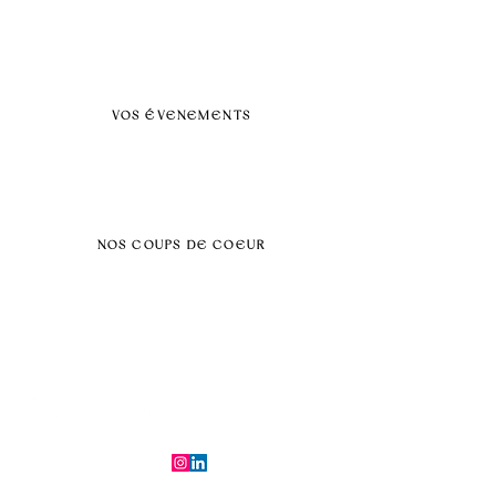
FAQ
BLOG
Nos prestations par villes
VOS ÉVENEMENTS
Séminaires et voyages incentive
Évenements d'entreprise
Dans vos locaux
Traiteurs
Teambuilding
NOS COUPS DE COEUR
Séminaire au vert
Séminaire Paris & Ile de France
Évènement éco-responsable
Séminaire insolite
Séminaire cohésion
Tél :
06.64.79.31.25
E-mail :
contact@symfoniaevents.com
Paris, France