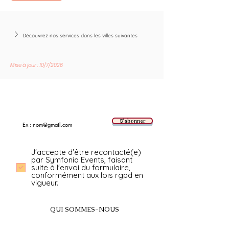
Découvrez nos services dans les villes suivantes
Mise à jour : 10/7/2026
Suivez les nouvelles tendances avec nous !
E-mail
S'abonner
J'accepte d'être recontacté(e)
par Symfonia Events, faisant
suite à l'envoi du formulaire,
conformément aux lois rgpd en
vigueur.
QUI SOMMES-NOUS
A propos