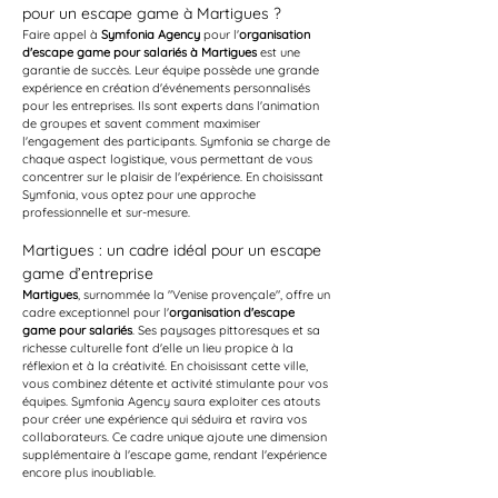
pour un escape game à Martigues ?
Faire appel à 
Symfonia Agency
 pour l'
organisation 
d'escape game pour salariés à Martigues
 est une 
garantie de succès. Leur équipe possède une grande 
expérience en création d'événements personnalisés 
pour les entreprises. Ils sont experts dans l'animation 
de groupes et savent comment maximiser 
l'engagement des participants. Symfonia se charge de 
chaque aspect logistique, vous permettant de vous 
concentrer sur le plaisir de l'expérience. En choisissant 
Symfonia, vous optez pour une approche 
professionnelle et sur-mesure.
Martigues : un cadre idéal pour un escape 
game d’entreprise
Martigues
, surnommée la "Venise provençale", offre un 
cadre exceptionnel pour l'
organisation d'escape 
game pour salariés
. Ses paysages pittoresques et sa 
richesse culturelle font d'elle un lieu propice à la 
réflexion et à la créativité. En choisissant cette ville, 
vous combinez détente et activité stimulante pour vos 
équipes. Symfonia Agency saura exploiter ces atouts 
pour créer une expérience qui séduira et ravira vos 
collaborateurs. Ce cadre unique ajoute une dimension 
supplémentaire à l'escape game, rendant l'expérience 
encore plus inoubliable.