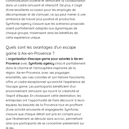
communication ouverte et renforcent la collaboration 
dans un cadre amusant et interactif. De plus, il s'agit 
d'une excellente occasion pour les employés de 
décompresser et de s'amuser, ce qui peut mener à une 
ambiance de travail plus positive et productive. 
Symfonia agency s'assure que les scénarios proposés 
soient parfaitement adaptés aux dynamiques de 
chaque groupe, maximisant ainsi les bénéfices de 
cette expérience unique.
Quels sont les avantages d'un escape 
game à Aix-en-Provence ?
L'
organisation d'escape game pour salariés à Aix-en-
Provence
 avec 
Symfonia agency
 s'inscrit parfaitement 
dans le charme et l'atmosphère inspirante de la 
région. Aix-en-Provence, avec ses paysages 
ensoleillés, ses rues colorées et son histoire fascinante, 
offre un cadre exceptionnel qui enrichit l'expérience de 
l'escape game. Les participants bénéficient d'un 
environnement stimulant qui nourrit la créativité et 
l'esprit d'équipe. En choisissant cette destination, les 
entreprises ont l'opportunité de faire découvrir à leurs 
équipes les beautés de la Provence tout en profitant 
d'une activité amusante et engageante. Symfonia 
s'assure que chaque détail soit pris en compte pour 
que l'événement se déroule sans accroc, permettant 
ainsi aux participants de se concentrer pleinement sur 
le jeu.