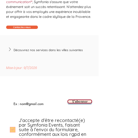
communication**
, Symfonia s'assure que votre 
événement soit un succès retentissant. N'attendez plus 
pour offrir à vos employés une expérience inoubliable 
et engageante dans le cadre idyllique de la Provence.
Contactez-nous
Découvrez nos services dans les villes suivantes
Mise à jour : 9/7/2026
Suivez les nouvelles tendances avec nous !
E-mail
S'abonner
J'accepte d'être recontacté(e)
par Symfonia Events, faisant
suite à l'envoi du formulaire,
conformément aux lois rgpd en