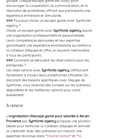
groupe. Chaque escape game est conçu pour 
encourager la coopération, la communication, et la 
résolution de problèmes, offrant aux participants une 
expérience immersive et stimulante.
### Pourquoi choisir un escape game avec Symfonia 
agency ?
Choisir un escape game avec 
Symfonia agency
 assure 
une organisation professionnelle et personnalisée. 
Leurs compétences éprouvées et leur expertise 
garantissent une expérience enrichissante qui renforce 
la cohésion d'équipe et offre un souvenir mémorable 
à tous les participants.
### Comment se déroulent les réservations pour les 
entreprises ?
Les réservations avec 
Symfonia agency
 s'effectuent 
facilement à travers leurs plateformes officielles. En 
discutant des besoins spécifiques avec l'équipe de 
Symfonia, vous recevrez des conseils sur les scénarios 
disponibles et les meilleures options pour votre 
événement.
À retenir
L'
organisation d'escape game pour salariés à Aix-en-
Provence
 par 
Symfonia agency
 propose une solution 
idéale pour renforcer la cohésion d'équipe et stimuler 
la créativité. Avec des scénarios sur mesure, une 
expertise reconnue dans 
**l'événementiel**
 et 
**la 