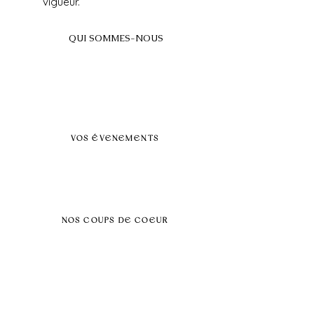
vigueur.
QUI SOMMES-NOUS
A propos
FAQ
BLOG
Nos prestations par villes
VOS ÉVENEMENTS
Séminaires et voyages incentive
Évenements d'entreprise
Dans vos locaux
Traiteurs
Teambuilding
NOS COUPS DE COEUR
Séminaire au vert
Séminaire Paris & Ile de France
Évènement éco-responsable
Séminaire insolite
Séminaire cohésion
Tél :
06.64.79.31.25