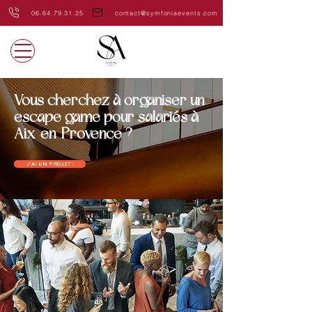
06.64.79.31.25
contact@symfoniaevents.com
Vous cherchez à organiser un
escape game pour salariés à
Aix-en-Provence ?
J'AI UN PROJET !