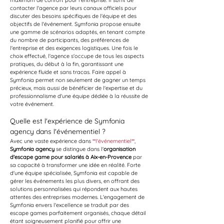
maximum de confort pour l'entreprise. Il suffit de 
contacter l'agence par leurs canaux officiels pour 
discuter des besoins spécifiques de l'équipe et des 
objectifs de l'événement. Symfonia propose ensuite 
une gamme de scénarios adaptés, en tenant compte 
du nombre de participants, des préférences de 
l'entreprise et des exigences logistiques. Une fois le 
choix effectué, l'agence s'occupe de tous les aspects 
pratiques, du début à la fin, garantissant une 
expérience fluide et sans tracas. Faire appel à 
Symfonia permet non seulement de gagner un temps 
précieux, mais aussi de bénéficier de l'expertise et du 
professionnalisme d'une équipe dédiée à la réussite de 
votre événement.
Quelle est l'expérience de Symfonia 
agency dans l'événementiel ?
Avec une vaste expérience dans 
**l'événementiel**
, 
Symfonia agency
 se distingue dans l'
organisation 
d'escape game pour salariés à Aix-en-Provence
 par 
sa capacité à transformer une idée en réalité. Forte 
d'une équipe spécialisée, Symfonia est capable de 
gérer les événements les plus divers, en offrant des 
solutions personnalisées qui répondent aux hautes 
attentes des entreprises modernes. L'engagement de 
Symfonia envers l'excellence se traduit par des 
escape games parfaitement organisés, chaque détail 
étant soigneusement planifié pour offrir une 