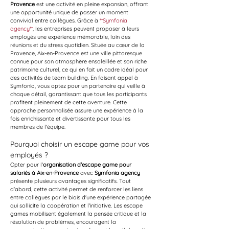
Provence
 est une activité en pleine expansion, offrant 
une opportunité unique de passer un moment 
convivial entre collègues. Grâce à 
**Symfonia 
agency**
, les entreprises peuvent proposer à leurs 
employés une expérience mémorable, loin des 
réunions et du stress quotidien. Située au cœur de la 
Provence, Aix-en-Provence est une ville pittoresque 
connue pour son atmosphère ensoleillée et son riche 
patrimoine culturel, ce qui en fait un cadre idéal pour 
des activités de team building. En faisant appel à 
Symfonia, vous optez pour un partenaire qui veille à 
chaque détail, garantissant que tous les participants 
profitent pleinement de cette aventure. Cette 
approche personnalisée assure une expérience à la 
fois enrichissante et divertissante pour tous les 
membres de l'équipe.
Pourquoi choisir un escape game pour vos 
employés ?
Opter pour l'
organisation d'escape game pour 
salariés à Aix-en-Provence
 avec 
Symfonia agency
présente plusieurs avantages significatifs. Tout 
d'abord, cette activité permet de renforcer les liens 
entre collègues par le biais d'une expérience partagée 
qui sollicite la coopération et l'initiative. Les escape 
games mobilisent également la pensée critique et la 
résolution de problèmes, encouragent la 