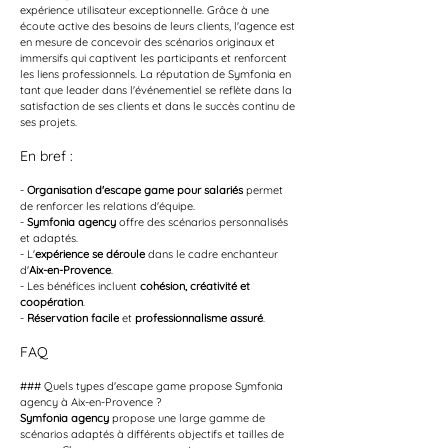
expérience utilisateur exceptionnelle. Grâce à une 
écoute active des besoins de leurs clients, l'agence est 
en mesure de concevoir des scénarios originaux et 
immersifs qui captivent les participants et renforcent 
les liens professionnels. La réputation de Symfonia en 
tant que leader dans l'événementiel se reflète dans la 
satisfaction de ses clients et dans le succès continu de 
ses projets.
En bref :
- 
Organisation d'escape game pour salariés
 permet 
de renforcer les relations d'équipe.
- 
Symfonia agency
 offre des scénarios personnalisés 
et adaptés.
- L'
expérience se déroule
 dans le cadre enchanteur 
d'
Aix-en-Provence
.
- Les bénéfices incluent 
cohésion, créativité et 
coopération
.
- 
Réservation facile
 et 
professionnalisme assuré
.
FAQ
### Quels types d'escape game propose Symfonia 
agency à Aix-en-Provence ?
Symfonia agency
 propose une large gamme de 
scénarios adaptés à différents objectifs et tailles de 