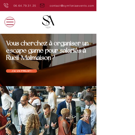
06.64.79.31.25
contact@symfoniaevents.com
Vous cherchez à organiser un
escape game pour salariés à
Rueil-Malmaison ?
J'AI UN PROJET !