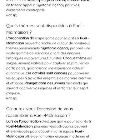
la communication. 
Optez pour une expérience réussie
en faisant appel à Symfonia agency pour vos 
événements d'entreprise.
&nbsp;
Quels thèmes sont disponibles à Rueil-
Malmaison ?
L'organisation d'
escape game pour salariés à 
Rueil-
Malmaison
 peuvent prendre vie autour de nombreux 
thèmes passionnants. 
Symfonia agency
 propose une 
vaste gamme de scénarios allant des énigmes 
historiques aux aventures futuristes. 
Chaque thème
 est 
soigneusement élaboré pour captiver et stimuler les 
participants, garantissant une expérience riche et 
dynamique. 
Ces activités sont conçues
 pour pousser 
les équipes à travailler ensemble de manière créative 
et efficace. 
Plongez dans des univers
 fascinants qui 
sauront captiver vos équipes et renforcer leur esprit 
d'équipe.
&nbsp;
Où aurez-vous l'occasion de vous 
rassembler à Rueil-Malmaison ?
Lors de l'organisation
 d'escape game pour salariés à 
Rueil-Malmaison
, plusieurs lieux attrayants peuvent 
être envisagés pour accueillir votre équipe. 
Rueil-
Malmaison
 offre de nombreux espaces modernes et 