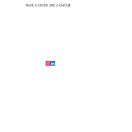
NOS COUPS DE COEUR
Séminaire au vert
Séminaire Paris & Ile de France
Évènement éco-responsable
Séminaire insolite
Séminaire cohésion
Tél :
06.64.79.31.25
E-mail :
contact@symfoniaevents.com
Paris, France
Mentions légales et politiques de confidentialité
© 2025 par Symfonia Agency x
Conditions générales de vente
Ferrybot