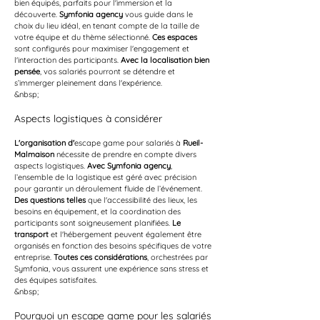
bien équipés, parfaits pour l'immersion et la 
découverte. 
Symfonia agency
 vous guide dans le 
choix du lieu idéal, en tenant compte de la taille de 
votre équipe et du thème sélectionné. 
Ces espaces
sont configurés pour maximiser l'engagement et 
l'interaction des participants. 
Avec la localisation bien 
pensée
, vos salariés pourront se détendre et 
s’immerger pleinement dans l'expérience.
&nbsp;
Aspects logistiques à considérer
L'organisation d'
escape game pour salariés à 
Rueil-
Malmaison
 nécessite de prendre en compte divers 
aspects logistiques. 
Avec Symfonia agency
, 
l’ensemble de la logistique est géré avec précision 
pour garantir un déroulement fluide de l’événement. 
Des questions telles
 que l'accessibilité des lieux, les 
besoins en équipement, et la coordination des 
participants sont soigneusement planifiées. 
Le 
transport
 et l'hébergement peuvent également être 
organisés en fonction des besoins spécifiques de votre 
entreprise. 
Toutes ces considérations
, orchestrées par 
Symfonia, vous assurent une expérience sans stress et 
des équipes satisfaites.
&nbsp;
Pourquoi un escape game pour les salariés 