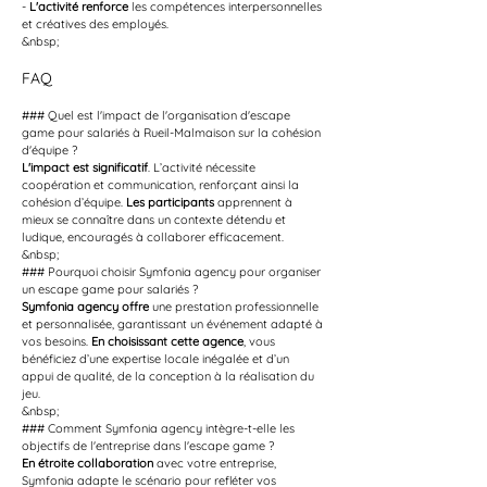
- 
L'activité renforce
 les compétences interpersonnelles 
et créatives des employés.
&nbsp;
FAQ
### Quel est l'impact de l'organisation d'escape 
game pour salariés à Rueil-Malmaison sur la cohésion 
d'équipe ?
L'impact est significatif
. L’activité nécessite 
coopération et communication, renforçant ainsi la 
cohésion d’équipe. 
Les participants
 apprennent à 
mieux se connaître dans un contexte détendu et 
ludique, encouragés à collaborer efficacement.
&nbsp;
### Pourquoi choisir Symfonia agency pour organiser 
un escape game pour salariés ?
Symfonia agency offre
 une prestation professionnelle 
et personnalisée, garantissant un événement adapté à 
vos besoins. 
En choisissant cette agence
, vous 
bénéficiez d’une expertise locale inégalée et d’un 
appui de qualité, de la conception à la réalisation du 
jeu.
&nbsp;
### Comment Symfonia agency intègre-t-elle les 
objectifs de l'entreprise dans l'escape game ?
En étroite collaboration
 avec votre entreprise, 
Symfonia adapte le scénario pour refléter vos 