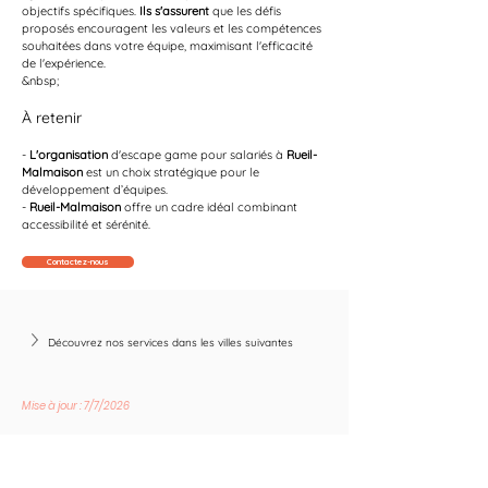
objectifs spécifiques. 
Ils s'assurent
 que les défis 
proposés encouragent les valeurs et les compétences 
souhaitées dans votre équipe, maximisant l'efficacité 
de l'expérience.
&nbsp;
À retenir 
- 
L'organisation
 d'escape game pour salariés à 
Rueil-
Malmaison
 est un choix stratégique pour le 
développement d’équipes.
- 
Rueil-Malmaison
 offre un cadre idéal combinant 
accessibilité et sérénité.
Contactez-nous
Découvrez nos services dans les villes suivantes
Mise à jour : 7/7/2026
Suivez les nouvelles tendances avec nous !