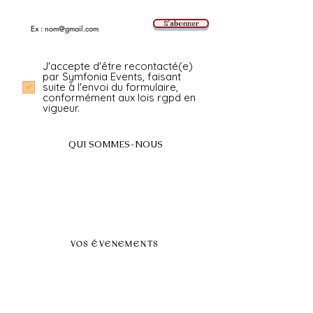
E-mail
S'abonner
J'accepte d'être recontacté(e)
par Symfonia Events, faisant
suite à l'envoi du formulaire,
conformément aux lois rgpd en
vigueur.
QUI SOMMES-NOUS
A propos
FAQ
BLOG
Nos prestations par villes
VOS ÉVENEMENTS
Séminaires et voyages incentive
Évenements d'entreprise
Dans vos locaux
Traiteurs
Teambuilding