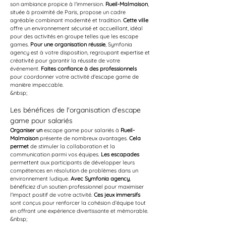
son ambiance propice à l'immersion. 
Rueil-Malmaison
, 
située à proximité de Paris, propose un cadre 
agréable combinant modernité et tradition. 
Cette ville
offre un environnement sécurisé et accueillant, idéal 
pour des activités en groupe telles que les escape 
games. 
Pour une organisation réussie
, Symfonia 
agency est à votre disposition, regroupant expertise et 
créativité pour garantir la réussite de votre 
événement. 
Faites confiance à des professionnels
pour coordonner votre activité d'escape game de 
manière impeccable.
&nbsp;
Les bénéfices de l'organisation d'escape 
game pour salariés
Organiser un
 escape game pour salariés à 
Rueil-
Malmaison
 présente de nombreux avantages. 
Cela 
permet
 de stimuler la collaboration et la 
communication parmi vos équipes. 
Les escapades
permettent aux participants de développer leurs 
compétences en résolution de problèmes dans un 
environnement ludique. 
Avec Symfonia agency
, 
bénéficiez d’un soutien professionnel pour maximiser 
l'impact positif de votre activité. 
Ces jeux immersifs
sont conçus pour renforcer la cohésion d’équipe tout 
en offrant une expérience divertissante et mémorable.
&nbsp;