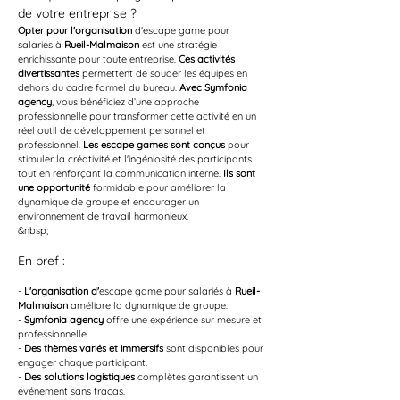
de votre entreprise ?
Opter pour l'organisation
 d'escape game pour 
salariés à 
Rueil-Malmaison
 est une stratégie 
enrichissante pour toute entreprise. 
Ces activités 
divertissantes
 permettent de souder les équipes en 
dehors du cadre formel du bureau. 
Avec Symfonia 
agency
, vous bénéficiez d’une approche 
professionnelle pour transformer cette activité en un 
réel outil de développement personnel et 
professionnel. 
Les escape games sont conçus
 pour 
stimuler la créativité et l'ingéniosité des participants 
tout en renforçant la communication interne. 
Ils sont 
une opportunité
 formidable pour améliorer la 
dynamique de groupe et encourager un 
environnement de travail harmonieux.
&nbsp;
En bref :
- 
L'organisation d'
escape game pour salariés à 
Rueil-
Malmaison
 améliore la dynamique de groupe.
- 
Symfonia agency
 offre une expérience sur mesure et 
professionnelle.
- 
Des thèmes variés et immersifs
 sont disponibles pour 
engager chaque participant.
- 
Des solutions logistiques
 complètes garantissent un 
événement sans tracas.