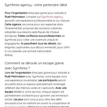
Symfonia agency : votre partenaire idéal
Pour l'organisation
 d'escape game pour salariés à 
Rueil-Malmaison
, compter sur 
Symfonia agency
garantit une expérience professionnelle et sur mesure. 
Cette agence
, reconnue pour son expertise dans 
l'événementiel, propose des solutions créatives 
adaptées aux besoins spécifiques de chaque 
entreprise. 
Faites confiance aux professionnels
 de 
Symfonia pour créer une aventure unique et 
engageante. 
Ils peaufinent tous les détails
, des 
énigmes captivantes aux décors immersifs, pour offrir 
à vos salariés une activité mémorable.
&nbsp;
Comment se déroule un escape game 
avec Symfonia ?
Lors de l'organisation
 d'escape game pour salariés à 
Rueil-Malmaison
 avec Symfonia, votre équipe vivra 
une expérience inoubliable. 
Les participants
 seront 
accueillis dans un espace spécialement aménagé, 
reflétant des thèmes variés et captivants. 
Avec une 
équipe
 dédiée à votre service, chaque aspect est 
parfaitement orchestré pour garantir une immersion 
totale. 
Les jeux
 sont conçus pour être des défis 
amusants tout en mettant en avant la coopération et 