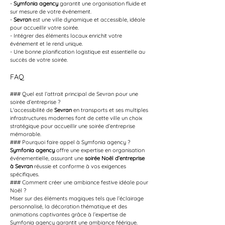
- 
Symfonia agency
 garantit une organisation fluide et 
sur mesure de votre événement.
- 
Sevran
 est une ville dynamique et accessible, idéale 
pour accueillir votre soirée.
- Intégrer des éléments locaux enrichit votre 
événement et le rend unique.
- Une bonne planification logistique est essentielle au 
succès de votre soirée.
FAQ
### Quel est l’attrait principal de Sevran pour une 
soirée d’entreprise ?
L'accessibilité de 
Sevran
 en transports et ses multiples 
infrastructures modernes font de cette ville un choix 
stratégique pour accueillir une soirée d’entreprise 
mémorable.
### Pourquoi faire appel à Symfonia agency ?
Symfonia agency
 offre une expertise en organisation 
événementielle, assurant une 
soirée Noël d’entreprise 
à Sevran
 réussie et conforme à vos exigences 
spécifiques.
### Comment créer une ambiance festive idéale pour 
Noël ?
Miser sur des éléments magiques tels que l’éclairage 
personnalisé, la décoration thématique et des 
animations captivantes grâce à l’expertise de 
Symfonia agency garantit une ambiance féérique.