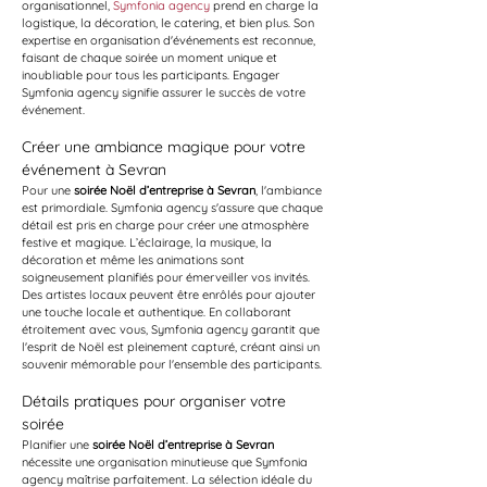
organisationnel, 
Symfonia agency
 prend en charge la 
logistique, la décoration, le catering, et bien plus. Son 
expertise en organisation d'événements est reconnue, 
faisant de chaque soirée un moment unique et 
inoubliable pour tous les participants. Engager 
Symfonia agency signifie assurer le succès de votre 
événement.
Créer une ambiance magique pour votre 
événement à Sevran
Pour une 
soirée Noël d’entreprise à Sevran
, l'ambiance 
est primordiale. Symfonia agency s'assure que chaque 
détail est pris en charge pour créer une atmosphère 
festive et magique. L’éclairage, la musique, la 
décoration et même les animations sont 
soigneusement planifiés pour émerveiller vos invités. 
Des artistes locaux peuvent être enrôlés pour ajouter 
une touche locale et authentique. En collaborant 
étroitement avec vous, Symfonia agency garantit que 
l'esprit de Noël est pleinement capturé, créant ainsi un 
souvenir mémorable pour l'ensemble des participants.
Détails pratiques pour organiser votre 
soirée
Planifier une 
soirée Noël d’entreprise à Sevran
nécessite une organisation minutieuse que Symfonia 
agency maîtrise parfaitement. La sélection idéale du 