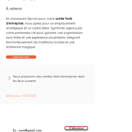
À retenir
En choisissant Sevran pour votre 
soirée Noël 
d’entreprise
, vous optez pour un emplacement 
stratégique et un cadre idéal. Symfonia agency est 
votre partenaire clé pour garantir une organisation 
sans faille et une expérience inoubliable, intégrant 
harmonieusement les traditions locales et une 
ambiance magique.
Contactez-nous
Nous proposons des soirées Noël d'entreprise dans 
les lieux suivants
Mise à jour : 10/7/2026
Suivez les nouvelles tendances avec nous !
E-mail
S'abonner