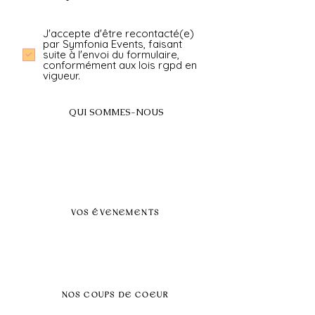
J'accepte d'être recontacté(e)
par Symfonia Events, faisant
suite à l'envoi du formulaire,
conformément aux lois rgpd en
vigueur.
QUI SOMMES-NOUS
A propos
FAQ
BLOG
Nos prestations par villes
VOS ÉVENEMENTS
Séminaires et voyages incentive
Évenements d'entreprise
Dans vos locaux
Traiteurs
Teambuilding
NOS COUPS DE COEUR
Séminaire au vert