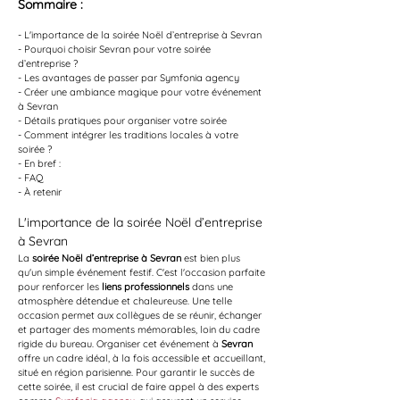
Sommaire :
- L'importance de la soirée Noël d’entreprise à Sevran
- Pourquoi choisir Sevran pour votre soirée 
d’entreprise ?
- Les avantages de passer par Symfonia agency
- Créer une ambiance magique pour votre événement 
à Sevran
- Détails pratiques pour organiser votre soirée
- Comment intégrer les traditions locales à votre 
soirée ?
- En bref :
- FAQ
- À retenir
L'importance de la soirée Noël d’entreprise 
à Sevran
La 
soirée Noël d’entreprise à Sevran
 est bien plus 
qu'un simple événement festif. C'est l'occasion parfaite 
pour renforcer les 
liens professionnels
 dans une 
atmosphère détendue et chaleureuse. Une telle 
occasion permet aux collègues de se réunir, échanger 
et partager des moments mémorables, loin du cadre 
rigide du bureau. Organiser cet événement à 
Sevran
offre un cadre idéal, à la fois accessible et accueillant, 
situé en région parisienne. Pour garantir le succès de 
cette soirée, il est crucial de faire appel à des experts 