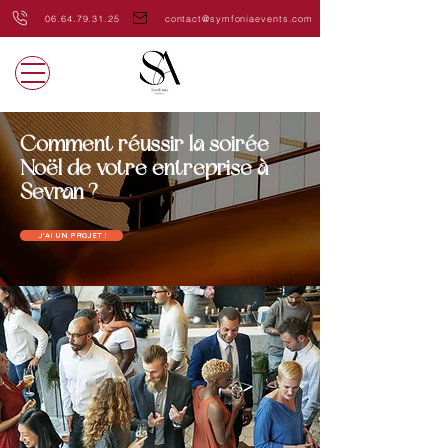
06.64.79.31.25
contact@symfoniaevents.com
Comment réussir la soirée
Noël de votre entreprise à
Sevran ?
J'AI UN PROJET !