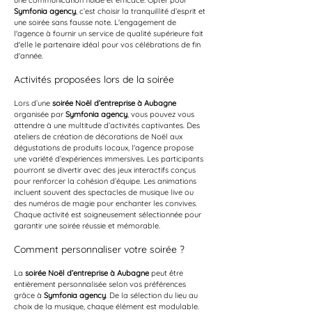
une communication fluide et efficace. Opter pour 
Symfonia agency
, c’est choisir la tranquillité d’esprit et 
une soirée sans fausse note. L'engagement de 
l'agence à fournir un service de qualité supérieure fait 
d'elle le partenaire idéal pour vos célébrations de fin 
d'année.
Activités proposées lors de la soirée
Lors d’une 
soirée Noël d’entreprise à Aubagne
organisée par 
Symfonia agency
, vous pouvez vous 
attendre à une multitude d’activités captivantes. Des 
ateliers de création de décorations de Noël aux 
dégustations de produits locaux, l'agence propose 
une variété d’expériences immersives. Les participants 
pourront se divertir avec des jeux interactifs conçus 
pour renforcer la cohésion d’équipe. Les animations 
incluent souvent des spectacles de musique live ou 
des numéros de magie pour enchanter les convives. 
Chaque activité est soigneusement sélectionnée pour 
garantir une soirée réussie et mémorable.
Comment personnaliser votre soirée ?
La 
soirée Noël d’entreprise à Aubagne
 peut être 
entièrement personnalisée selon vos préférences 
grâce à 
Symfonia agency
. De la sélection du lieu au 
choix de la musique, chaque élément est modulable. 