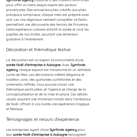
Symfonia agency
 s'associe à des traiteurs renommés 
pour offrir un menu exquis inspiré des saveurs 
provençales. Des amuse-bouches créatifs aux plats 
principaux somptueux, chaque mets est préparé avec 
soin. Les vins régionaux viennent compléter ce festin, 
permettant une découverte des terroirs de Provence. 
Cette expérience culinaire enrichit la soirée et ravit les 
papilles de vos invités, ajoutant une dimension 
gustative à l’événement.
Décoration et thématique festive
La décoration est un aspect incontournable d'une 
soirée Noël d’entreprise à Aubagne
. Avec 
Symfonia 
agency
, chaque espace est transformé en un véritable 
conte de fées. Les décorations mêlent élégance et 
tradition, avec des guirlandes scintillantes et des 
ornements raffinés. Vous pouvez choisir une 
thématique particulière, et l'agence se charge de la 
conceptualisation et de la mise en place. Ces détails 
visuels assurent une immersion totale dans l’ambiance 
de Noël, offrant à vos invités une expérience magique 
et féerique.
Témoignages et retours d’expérience
Les entreprises ayant choisi 
Symfonia agency
 pour 
leur 
soirée Noël d’entreprise à Aubagne
 témoignent 