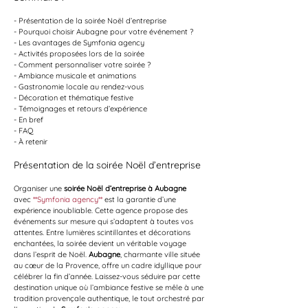
- Présentation de la soirée Noël d’entreprise
- Pourquoi choisir Aubagne pour votre événement ?
- Les avantages de Symfonia agency
- Activités proposées lors de la soirée
- Comment personnaliser votre soirée ?
- Ambiance musicale et animations
- Gastronomie locale au rendez-vous
- Décoration et thématique festive
- Témoignages et retours d’expérience
- En bref
- FAQ
- À retenir
Présentation de la soirée Noël d’entreprise
Organiser une 
soirée Noël d’entreprise à Aubagne
avec 
**Symfonia agency**
 est la garantie d’une 
expérience inoubliable. Cette agence propose des 
événements sur mesure qui s’adaptent à toutes vos 
attentes. Entre lumières scintillantes et décorations 
enchantées, la soirée devient un véritable voyage 
dans l’esprit de Noël. 
Aubagne
, charmante ville située 
au cœur de la Provence, offre un cadre idyllique pour 
célébrer la fin d’année. Laissez-vous séduire par cette 
destination unique où l’ambiance festive se mêle à une 
tradition provençale authentique, le tout orchestré par 