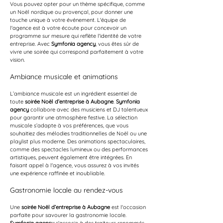
Vous pouvez opter pour un thème spécifique, comme 
un Noël nordique ou provençal, pour donner une 
touche unique à votre événement. L'équipe de 
l'agence est à votre écoute pour concevoir un 
programme sur mesure qui reflète l'identité de votre 
entreprise. Avec 
Symfonia agency
, vous êtes sûr de 
vivre une soirée qui correspond parfaitement à votre 
vision.
Ambiance musicale et animations
L’ambiance musicale est un ingrédient essentiel de 
toute 
soirée Noël d’entreprise à Aubagne
. 
Symfonia 
agency
 collabore avec des musiciens et DJ talentueux 
pour garantir une atmosphère festive. La sélection 
musicale s’adapte à vos préférences, que vous 
souhaitiez des mélodies traditionnelles de Noël ou une 
playlist plus moderne. Des animations spectaculaires, 
comme des spectacles lumineux ou des performances 
artistiques, peuvent également être intégrées. En 
faisant appel à l'agence, vous assurez à vos invités 
une expérience raffinée et inoubliable.
Gastronomie locale au rendez-vous
Une 
soirée Noël d’entreprise à Aubagne
 est l'occasion 
parfaite pour savourer la gastronomie locale. 