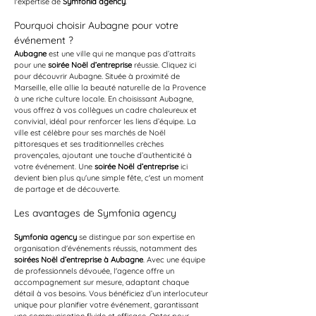
l'expertise de 
Symfonia agency
.
Pourquoi choisir Aubagne pour votre 
événement ?
Aubagne
 est une ville qui ne manque pas d’attraits 
pour une 
soirée Noël d’entreprise
 réussie. Cliquez ici 
pour découvrir Aubagne. Située à proximité de 
Marseille, elle allie la beauté naturelle de la Provence 
à une riche culture locale. En choisissant Aubagne, 
vous offrez à vos collègues un cadre chaleureux et 
convivial, idéal pour renforcer les liens d’équipe. La 
ville est célèbre pour ses marchés de Noël 
pittoresques et ses traditionnelles crèches 
provençales, ajoutant une touche d’authenticité à 
votre événement. Une 
soirée Noël d’entreprise
 ici 
devient bien plus qu'une simple fête, c'est un moment 
de partage et de découverte.
Les avantages de Symfonia agency
Symfonia agency
 se distingue par son expertise en 
organisation d'événements réussis, notamment des 
soirées Noël d’entreprise à Aubagne
. Avec une équipe 
de professionnels dévouée, l'agence offre un 
accompagnement sur mesure, adaptant chaque 
détail à vos besoins. Vous bénéficiez d’un interlocuteur 
unique pour planifier votre événement, garantissant 