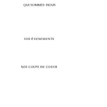
QUI SOMMES-NOUS
A propos
FAQ
BLOG
Nos prestations par villes
VOS ÉVENEMENTS
Séminaires et voyages incentive
Évenements d'entreprise
Dans vos locaux
Traiteurs
Teambuilding
NOS COUPS DE COEUR
Séminaire au vert
Séminaire Paris & Ile de France
Évènement éco-responsable
Séminaire insolite
Séminaire cohésion
Tél :
06.64.79.31.25
E-mail :
contact@symfoniaevents.com