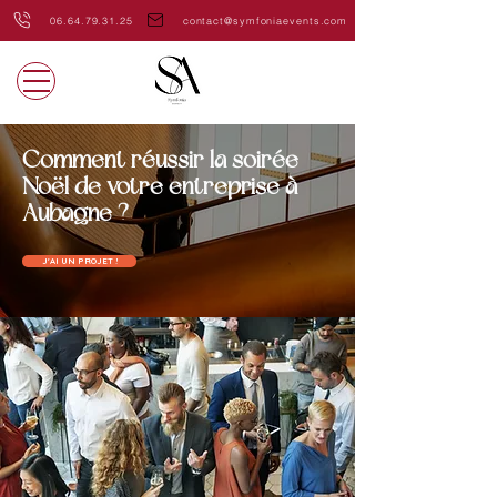
06.64.79.31.25
contact@symfoniaevents.com
Comment réussir la soirée
Noël de votre entreprise à
Aubagne ?
J'AI UN PROJET !