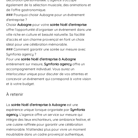
décoration personnalisée. L'agence s'occupe 
également de la sélection musicale, des animations et 
de l'offre gastronomique.
### Pourquoi choisir Aubagne pour un événement 
d'entreprise ?
Choisir 
Aubagne
 pour votre 
soirée Noël d’entreprise
offre l’opportunité d’organiser un événement dans une 
ville riche en culture et beauté naturelle. Sa facilité 
d'accès et son charme provençal en font un choix 
idéal pour une célébration mémorable.
### Comment garantir une soirée sur mesure avec 
Symfonia agency ?
Pour une 
soirée Noël d’entreprise à Aubagne
entièrement sur mesure, 
Symfonia agency
 offre un 
accompagnement individuel. Vous aurez un 
interlocuteur unique pour discuter de vos attentes et 
concevoir un événement qui correspond à votre vision 
et à votre budget.
À retenir
La 
soirée Noël d’entreprise à Aubagne
 est une 
expérience unique lorsque organisée par 
Symfonia 
agency
. L'agence offre un service sur mesure qui 
intègre des lieux enchanteurs, une ambiance festive, et 
une cuisine raffinée pour garantir une célébration 
mémorable. N'attendez plus pour vivre un moment 
inoubliable dans un cadre provençal authentique, 