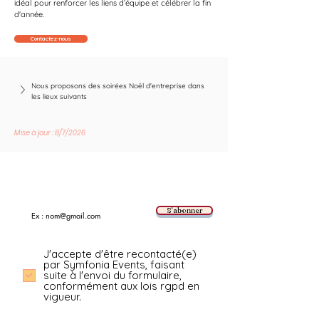
idéal pour renforcer les liens d’équipe et célébrer la fin 
d'année.
Contactez-nous
Nous proposons des soirées Noël d'entreprise dans 
les lieux suivants
Mise à jour : 8/7/2026
Suivez les nouvelles tendances avec nous !
E-mail
S'abonner
J'accepte d'être recontacté(e)
par Symfonia Events, faisant
suite à l'envoi du formulaire,
conformément aux lois rgpd en
vigueur.