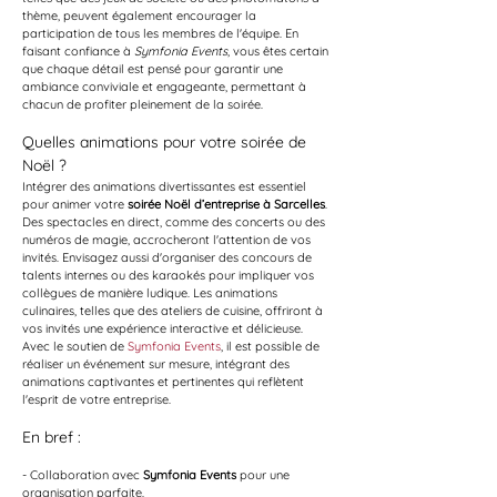
thème, peuvent également encourager la 
participation de tous les membres de l'équipe. En 
faisant confiance à 
Symfonia Events
, vous êtes certain 
que chaque détail est pensé pour garantir une 
ambiance conviviale et engageante, permettant à 
chacun de profiter pleinement de la soirée.
Quelles animations pour votre soirée de 
Noël ?
Intégrer des animations divertissantes est essentiel 
pour animer votre 
soirée Noël d’entreprise à Sarcelles
. 
Des spectacles en direct, comme des concerts ou des 
numéros de magie, accrocheront l'attention de vos 
invités. Envisagez aussi d'organiser des concours de 
talents internes ou des karaokés pour impliquer vos 
collègues de manière ludique. Les animations 
culinaires, telles que des ateliers de cuisine, offriront à 
vos invités une expérience interactive et délicieuse. 
Avec le soutien de 
Symfonia Events
, il est possible de 
réaliser un événement sur mesure, intégrant des 
animations captivantes et pertinentes qui reflètent 
l'esprit de votre entreprise.
En bref :
- Collaboration avec 
Symfonia Events
 pour une 
organisation parfaite.