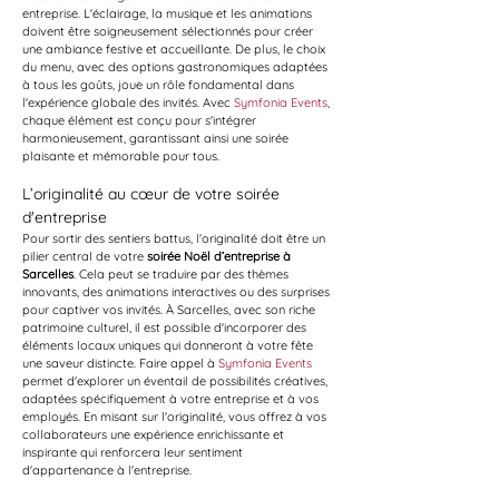
entreprise. L'éclairage, la musique et les animations 
doivent être soigneusement sélectionnés pour créer 
une ambiance festive et accueillante. De plus, le choix 
du menu, avec des options gastronomiques adaptées 
à tous les goûts, joue un rôle fondamental dans 
l'expérience globale des invités. Avec 
Symfonia Events
, 
chaque élément est conçu pour s'intégrer 
harmonieusement, garantissant ainsi une soirée 
plaisante et mémorable pour tous.
L’originalité au cœur de votre soirée 
d'entreprise
Pour sortir des sentiers battus, l'originalité doit être un 
pilier central de votre 
soirée Noël d’entreprise à 
Sarcelles
. Cela peut se traduire par des thèmes 
innovants, des animations interactives ou des surprises 
pour captiver vos invités. À Sarcelles, avec son riche 
patrimoine culturel, il est possible d'incorporer des 
éléments locaux uniques qui donneront à votre fête 
une saveur distincte. Faire appel à 
Symfonia Events
permet d'explorer un éventail de possibilités créatives, 
adaptées spécifiquement à votre entreprise et à vos 
employés. En misant sur l'originalité, vous offrez à vos 
collaborateurs une expérience enrichissante et 
inspirante qui renforcera leur sentiment 
d'appartenance à l'entreprise.