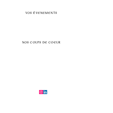
Nos prestations par villes
VOS ÉVENEMENTS
Séminaires et voyages incentive
Évenements d'entreprise
Dans vos locaux
Traiteurs
Teambuilding
NOS COUPS DE COEUR
Séminaire au vert
Séminaire Paris & Ile de France
Évènement éco-responsable
Séminaire insolite
Séminaire cohésion
Tél :
06.64.79.31.25
E-mail :
contact@symfoniaevents.com
Paris, France
Mentions légales et politiques de confidentialité
© 2025 par Symfonia Agency x
Conditions générales de vente
Ferrybot