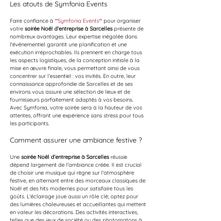
Les atouts de Symfonia Events
Faire confiance à 
**Symfonia Events**
 pour organiser 
votre 
soirée Noël d’entreprise à Sarcelles
 présente de 
nombreux avantages. Leur expertise inégalée dans 
l'événementiel garantit une planification et une 
exécution irréprochables. Ils prennent en charge tous 
les aspects logistiques, de la conception initiale à la 
mise en œuvre finale, vous permettant ainsi de vous 
concentrer sur l’essentiel : vos invités. En outre, leur 
connaissance approfondie de Sarcelles et de ses 
environs vous assure une sélection de lieux et de 
fournisseurs parfaitement adaptés à vos besoins. 
Avec Symfonia, votre soirée sera à la hauteur de vos 
attentes, offrant une expérience sans stress pour tous 
les participants.
Comment assurer une ambiance festive ?
Une 
soirée Noël d’entreprise à Sarcelles
 réussie 
dépend largement de l'ambiance créée. Il est crucial 
de choisir une musique qui règne sur l'atmosphère 
festive, en alternant entre des morceaux classiques de 
Noël et des hits modernes pour satisfaire tous les 
goûts. L'éclairage joue aussi un rôle clé; optez pour 
des lumières chaleureuses et accueillantes qui mettent 
en valeur les décorations. Des activités interactives, 
telles que des jeux de société ou des photomatons à 