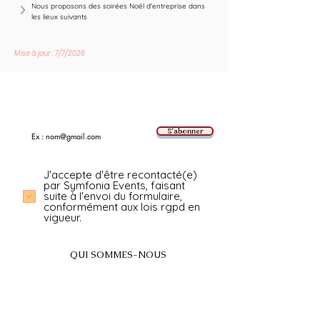
Nous proposons des soirées Noël d'entreprise dans 
les lieux suivants
Mise à jour : 7/7/2026
Suivez les nouvelles tendances avec nous !
E-mail
S'abonner
J'accepte d'être recontacté(e)
par Symfonia Events, faisant
suite à l'envoi du formulaire,
conformément aux lois rgpd en
vigueur.
QUI SOMMES-NOUS
A propos
FAQ
BLOG