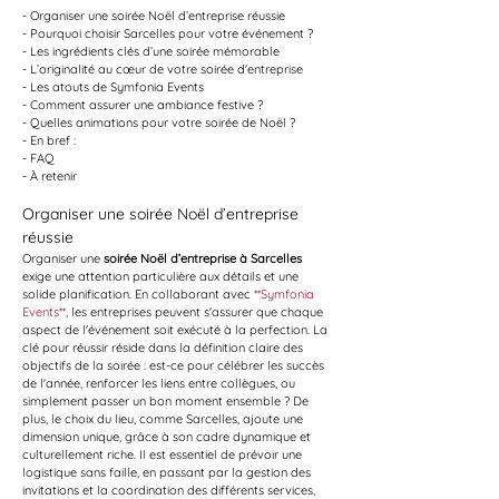
- Organiser une soirée Noël d’entreprise réussie
- Pourquoi choisir Sarcelles pour votre événement ?
- Les ingrédients clés d’une soirée mémorable
- L’originalité au cœur de votre soirée d'entreprise
- Les atouts de Symfonia Events
- Comment assurer une ambiance festive ?
- Quelles animations pour votre soirée de Noël ?
- En bref :
- FAQ
- À retenir
Organiser une soirée Noël d’entreprise 
réussie
Organiser une 
soirée Noël d’entreprise à Sarcelles
exige une attention particulière aux détails et une 
solide planification. En collaborant avec 
**Symfonia 
Events**
, les entreprises peuvent s'assurer que chaque 
aspect de l'événement soit exécuté à la perfection. La 
clé pour réussir réside dans la définition claire des 
objectifs de la soirée : est-ce pour célébrer les succès 
de l'année, renforcer les liens entre collègues, ou 
simplement passer un bon moment ensemble ? De 
plus, le choix du lieu, comme Sarcelles, ajoute une 
dimension unique, grâce à son cadre dynamique et 
culturellement riche. Il est essentiel de prévoir une 
logistique sans faille, en passant par la gestion des 
invitations et la coordination des différents services, 