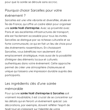
pour que la soirée se déroule sans accroc.
Pourquoi choisir Sarcelles pour votre 
événement ?
Sarcelles est une ville vibrante et diversifiée, située en 
Île-de-France, qui offre un cadre idéal pour organiser 
une 
soirée Noël d’entreprise
. Avec sa proximité avec 
Paris et ses excellentes infrastructures de transport, 
elle est facilement accessible pour tous les invités. 
Sarcelles se distingue par sa richesse culturelle et sa 
forte communauté, ce qui en fait un lieu de choix pour 
des événements rassembleurs. En choisissant 
Sarcelles, vous bénéficiez non seulement d'un 
emplacement stratégique, mais aussi de la possibilité 
d'intégrer des éléments locaux et culturels 
authentiques dans votre événement. Cette approche 
permet de créer une atmosphère chaleureuse et 
unique qui laissera une impression durable auprès des 
participants.
Les ingrédients clés d’une soirée 
mémorable
Pour qu'une 
soirée Noël d’entreprise à Sarcelles
 soit 
vraiment inoubliable, il est crucial de se concentrer sur 
les détails qui en feront un événement spécial. Les 
décorations, par exemple, doivent refléter l'esprit de 
Noël tout en s'alignant sur l'identité de votre 