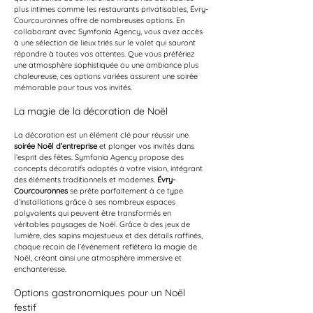
plus intimes comme les restaurants privatisables, Évry-
Courcouronnes offre de nombreuses options. En 
collaborant avec Symfonia Agency, vous avez accès 
à une sélection de lieux triés sur le volet qui sauront 
répondre à toutes vos attentes. Que vous préfériez 
une atmosphère sophistiquée ou une ambiance plus 
chaleureuse, ces options variées assurent une soirée 
mémorable pour tous vos invités.
La magie de la décoration de Noël
La décoration est un élément clé pour réussir une 
soirée Noël d’entreprise
 et plonger vos invités dans 
l’esprit des fêtes. Symfonia Agency propose des 
concepts décoratifs adaptés à votre vision, intégrant 
des éléments traditionnels et modernes. 
Évry-
Courcouronnes
 se prête parfaitement à ce type 
d’installations grâce à ses nombreux espaces 
polyvalents qui peuvent être transformés en 
véritables paysages de Noël. Grâce à des jeux de 
lumière, des sapins majestueux et des détails raffinés, 
chaque recoin de l’événement reflétera la magie de 
Noël, créant ainsi une atmosphère immersive et 
enchanteresse.
Options gastronomiques pour un Noël 
festif