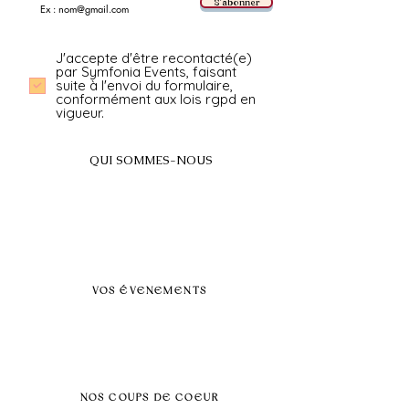
S'abonner
J'accepte d'être recontacté(e)
par Symfonia Events, faisant
suite à l'envoi du formulaire,
conformément aux lois rgpd en
vigueur.
QUI SOMMES-NOUS
A propos
FAQ
BLOG
Nos prestations par villes
VOS ÉVENEMENTS
Séminaires et voyages incentive
Évenements d'entreprise
Dans vos locaux
Traiteurs
Teambuilding
NOS COUPS DE COEUR