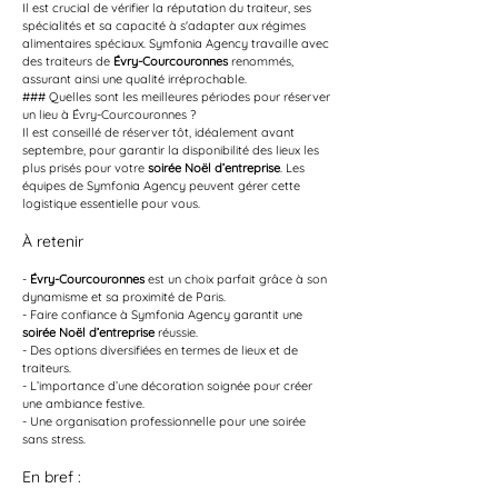
Il est crucial de vérifier la réputation du traiteur, ses 
spécialités et sa capacité à s'adapter aux régimes 
alimentaires spéciaux. Symfonia Agency travaille avec 
des traiteurs de 
Évry-Courcouronnes
 renommés, 
assurant ainsi une qualité irréprochable.
### Quelles sont les meilleures périodes pour réserver 
un lieu à Évry-Courcouronnes ?
Il est conseillé de réserver tôt, idéalement avant 
septembre, pour garantir la disponibilité des lieux les 
plus prisés pour votre 
soirée Noël d’entreprise
. Les 
équipes de Symfonia Agency peuvent gérer cette 
logistique essentielle pour vous.
À retenir
- 
Évry-Courcouronnes
 est un choix parfait grâce à son 
dynamisme et sa proximité de Paris.
- Faire confiance à Symfonia Agency garantit une 
soirée Noël d’entreprise
 réussie.
- Des options diversifiées en termes de lieux et de 
traiteurs.
- L’importance d’une décoration soignée pour créer 
une ambiance festive.
- Une organisation professionnelle pour une soirée 
sans stress.
En bref :