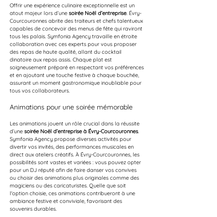
Offrir une expérience culinaire exceptionnelle est un 
atout majeur lors d’une 
soirée Noël d’entreprise
. Évry-
Courcouronnes abrite des traiteurs et chefs talentueux 
capables de concevoir des menus de fête qui raviront 
tous les palais. Symfonia Agency travaille en étroite 
collaboration avec ces experts pour vous proposer 
des repas de haute qualité, allant du cocktail 
dinatoire aux repas assis. Chaque plat est 
soigneusement préparé en respectant vos préférences 
et en ajoutant une touche festive à chaque bouchée, 
assurant un moment gastronomique inoubliable pour 
tous vos collaborateurs.
Animations pour une soirée mémorable
Les animations jouent un rôle crucial dans la réussite 
d’une 
soirée Noël d’entreprise à Évry-Courcouronnes
. 
Symfonia Agency propose diverses activités pour 
divertir vos invités, des performances musicales en 
direct aux ateliers créatifs. À Évry-Courcouronnes, les 
possibilités sont vastes et variées : vous pouvez opter 
pour un DJ réputé afin de faire danser vos convives 
ou choisir des animations plus originales comme des 
magiciens ou des caricaturistes. Quelle que soit 
l'option choisie, ces animations contribueront à une 
ambiance festive et conviviale, favorisant des 
souvenirs durables.