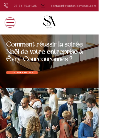
06.64.79.31.25
contact@symfoniaevents.com
Comment réussir la soirée
Noël de votre entreprise à
Évry-Courcouronnes ?
J'AI UN PROJET !