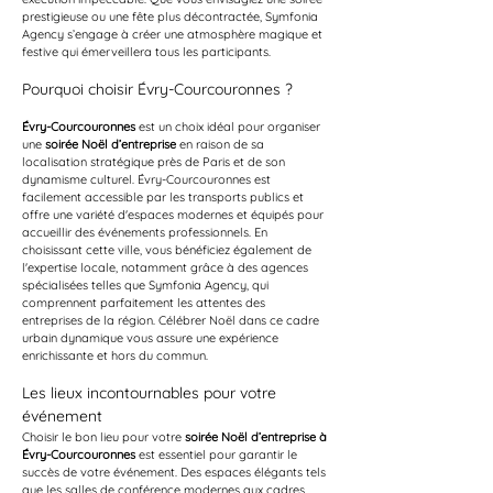
prestigieuse ou une fête plus décontractée, Symfonia 
Agency s’engage à créer une atmosphère magique et 
festive qui émerveillera tous les participants.
Pourquoi choisir Évry-Courcouronnes ?
Évry-Courcouronnes
 est un choix idéal pour organiser 
une 
soirée Noël d’entreprise
 en raison de sa 
localisation stratégique près de Paris et de son 
dynamisme culturel. Évry-Courcouronnes est 
facilement accessible par les transports publics et 
offre une variété d'espaces modernes et équipés pour 
accueillir des événements professionnels. En 
choisissant cette ville, vous bénéficiez également de 
l'expertise locale, notamment grâce à des agences 
spécialisées telles que Symfonia Agency, qui 
comprennent parfaitement les attentes des 
entreprises de la région. Célébrer Noël dans ce cadre 
urbain dynamique vous assure une expérience 
enrichissante et hors du commun.
Les lieux incontournables pour votre 
événement
Choisir le bon lieu pour votre 
soirée Noël d’entreprise à 
Évry-Courcouronnes
 est essentiel pour garantir le 
succès de votre événement. Des espaces élégants tels 
que les salles de conférence modernes aux cadres 