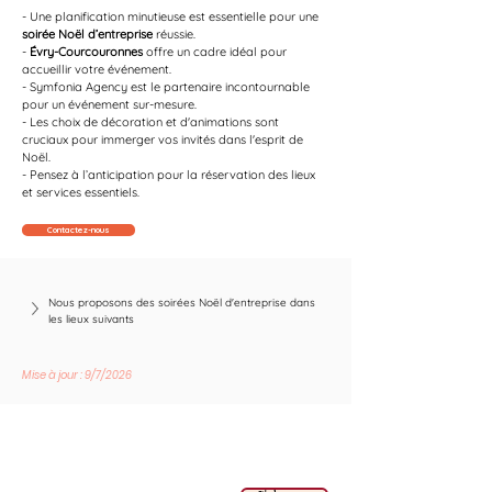
- Une planification minutieuse est essentielle pour une 
soirée Noël d’entreprise
 réussie.
- 
Évry-Courcouronnes
 offre un cadre idéal pour 
accueillir votre événement.
- Symfonia Agency est le partenaire incontournable 
pour un événement sur-mesure.
- Les choix de décoration et d'animations sont 
cruciaux pour immerger vos invités dans l'esprit de 
Noël.
- Pensez à l’anticipation pour la réservation des lieux 
et services essentiels.
Contactez-nous
Nous proposons des soirées Noël d'entreprise dans 
les lieux suivants
Mise à jour : 9/7/2026
Suivez les nouvelles tendances avec nous !
E-mail