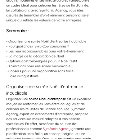
urbains modernes et ses infrastructures variées, offre 
un cadre idéal pour célébrer les fêtes de fin d’année. 
En collaborant avec Symfonia Agency, vous êtes 
assurés de bénéficier d’un événement personnalisé et 
unique qui reflète les valeurs de votre entreprise.
Sommaire :
- Organiser une soirée Noël d’entreprise inoubliable
- Pourquoi choisir Évry-Courcouronnes ?
- Les lieux incontournables pour votre événement
- La magie de la décoration de Noël
- Options gastronomiques pour un Noël festif
- Animations pour une soirée mémorable
- Conseils pour une organisation sans faille
- Foire aux questions
Organiser une soirée Noël d’entreprise 
inoubliable
Organiser une 
soirée Noël d’entreprise
 est un excellent 
moyen de renforcer les liens entre collègues et de 
célébrer les réussites de l'année écoulée. Symfonia 
Agency, expert en événements d'entreprise, propose 
des services sur-mesure adaptés à vos besoins 
spécifiques. En effet, bénéficier du soutien de 
professionnels comme 
Symfonia Agency
 garantit une 
planification sans faille, un concept original et une 
exécution impeccable. Que vous envisagiez une soirée 