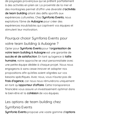
de paysages provençaux qui se prêtent parfaitement 
à des activités en plein air. La proximité de la mer et 
des montagnes permet d'offrir une diversité d'
activités 
de team building
 allant des défis sportifs aux 
expériences culturelles. Chez 
Symfonia Events
, nous 
exploitons l'âme de 
Aubagne
 pour créer des 
expériences inoubliables qui captivent vos équipes et 
stimulent leur motivation.
Pourquoi choisir Symfonia Events pour 
votre team building à Aubagne ?
Opter pour 
Symfonia Events
 pour l'
organisation de 
votre team building à Aubagne
 est une garantie de 
succès et de satisfaction
. En tant qu'agence à 
taille 
humaine
, notre approche se veut personnalisée avec 
une petite équipe dédiée à chaque projet. Nous nous 
engageons à sans cesse innover et adapter nos 
propositions afin qu'elles soient alignées sur vos 
besoins spécifiques. Avec nous, vous n'aurez pas de 
frais d’agence
, car nous nous rémunérons uniquement 
en tant qu’
apporteur d’affaire
. Cette transparence 
financière vous assure un investissement optimal dans 
le bien-être et la 
cohésion
 de vos équipes.
Les options de team building chez 
Symfonia Events
Symfonia Events
 propose une vaste gamme d'
options 