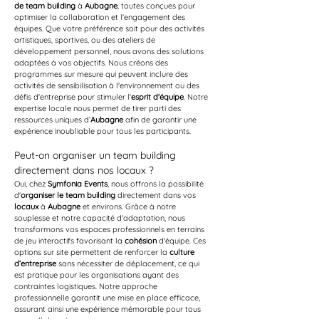
de team building
 à 
Aubagne
, toutes conçues pour 
optimiser la collaboration et l'engagement des 
équipes. Que votre préférence soit pour des activités 
artistiques, sportives, ou des ateliers de 
développement personnel, nous avons des solutions 
adaptées à vos objectifs. Nous créons des 
programmes sur mesure qui peuvent inclure des 
activités de sensibilisation à l'environnement ou des 
défis d'entreprise pour stimuler l'
esprit d'équipe
. Notre 
expertise locale nous permet de tirer parti des 
ressources uniques d’
Aubagne
 afin de garantir une 
expérience inoubliable pour tous les participants.
Peut-on organiser un team building 
directement dans nos locaux ?
Oui, chez 
Symfonia Events
, nous offrons la possibilité 
d'
organiser le team building
 directement dans vos 
locaux
 à 
Aubagne
 et environs. Grâce à notre 
souplesse et notre capacité d'adaptation, nous 
transformons vos espaces professionnels en terrains 
de jeu interactifs favorisant la 
cohésion
 d'équipe. Ces 
options sur site permettent de renforcer la 
culture 
d’entreprise
 sans nécessiter de déplacement, ce qui 
est pratique pour les organisations ayant des 
contraintes logistiques. Notre approche 
professionnelle garantit une mise en place efficace, 
assurant ainsi une expérience mémorable pour tous 