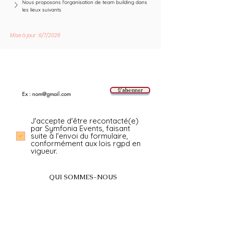
Nous proposons l'organisation de team building dans 
les lieux suivants
Mise à jour : 6/7/2026
Suivez les nouvelles tendances avec nous !
E-mail
S'abonner
J'accepte d'être recontacté(e)
par Symfonia Events, faisant
suite à l'envoi du formulaire,
conformément aux lois rgpd en
vigueur.
QUI SOMMES-NOUS
A propos
FAQ
BLOG