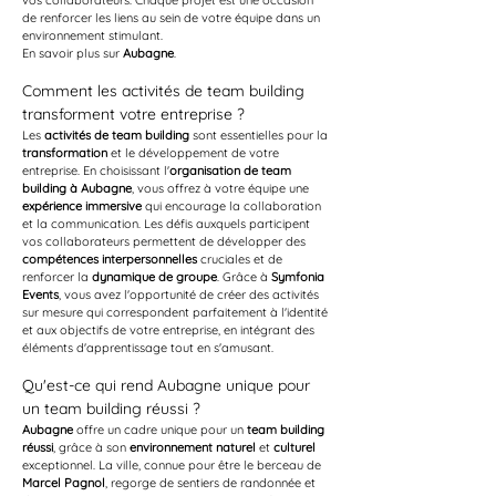
vos collaborateurs. Chaque projet est une occasion 
de renforcer les liens au sein de votre équipe dans un 
environnement stimulant.
En savoir plus sur 
Aubagne
.
Comment les activités de team building 
transforment votre entreprise ?
Les 
activités de team building
 sont essentielles pour la 
transformation
 et le développement de votre 
entreprise. En choisissant l'
organisation de team 
building à Aubagne
, vous offrez à votre équipe une 
expérience immersive
 qui encourage la collaboration 
et la communication. Les défis auxquels participent 
vos collaborateurs permettent de développer des 
compétences interpersonnelles
 cruciales et de 
renforcer la 
dynamique de groupe
. Grâce à 
Symfonia 
Events
, vous avez l'opportunité de créer des activités 
sur mesure qui correspondent parfaitement à l'identité 
et aux objectifs de votre entreprise, en intégrant des 
éléments d'apprentissage tout en s'amusant.
Qu'est-ce qui rend Aubagne unique pour 
un team building réussi ?
Aubagne
 offre un cadre unique pour un 
team building 
réussi
, grâce à son 
environnement naturel
 et 
culturel
exceptionnel. La ville, connue pour être le berceau de 
Marcel Pagnol
, regorge de sentiers de randonnée et 