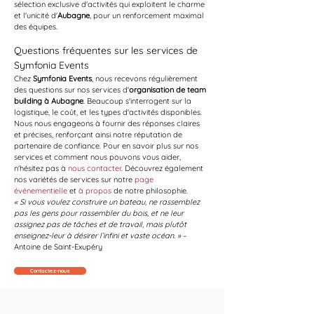
sélection exclusive d'activités qui exploitent le charme 
et l'unicité d'
Aubagne
, pour un renforcement maximal 
des équipes.
Questions fréquentes sur les services de 
Symfonia Events
Chez 
Symfonia Events
, nous recevons régulièrement 
des questions sur nos services d'
organisation de team 
building à Aubagne
. Beaucoup s'interrogent sur la 
logistique, le coût, et les types d'activités disponibles. 
Nous nous engageons à fournir des réponses claires 
et précises, renforçant ainsi notre réputation de 
partenaire de confiance. Pour en savoir plus sur nos 
services et comment nous pouvons vous aider, 
n'hésitez pas à 
nous contacter
. Découvrez également 
nos variétés de services sur notre 
page 
événementielle
 et 
à propos
 de notre philosophie. 
« Si vous voulez construire un bateau, ne rassemblez 
pas les gens pour rassembler du bois, et ne leur 
assignez pas de tâches et de travail, mais plutôt 
enseignez-leur à désirer l’infini et vaste océan. »
 – 
Antoine de Saint-Exupéry
Contactez-nous