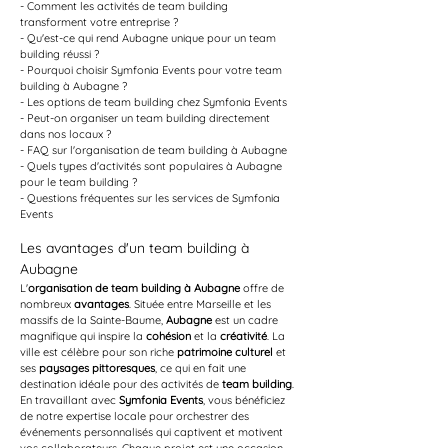
- Comment les activités de team building 
transforment votre entreprise ?
- Qu'est-ce qui rend Aubagne unique pour un team 
building réussi ?
- Pourquoi choisir Symfonia Events pour votre team 
building à Aubagne ?
- Les options de team building chez Symfonia Events
- Peut-on organiser un team building directement 
dans nos locaux ?
- FAQ sur l'organisation de team building à Aubagne
- Quels types d'activités sont populaires à Aubagne 
pour le team building ?
- Questions fréquentes sur les services de Symfonia 
Events
Les avantages d'un team building à 
Aubagne
L'
organisation de team building à Aubagne
 offre de 
nombreux 
avantages
. Située entre Marseille et les 
massifs de la Sainte-Baume, 
Aubagne
 est un cadre 
magnifique qui inspire la 
cohésion
 et la 
créativité
. La 
ville est célèbre pour son riche 
patrimoine culturel
 et 
ses 
paysages pittoresques
, ce qui en fait une 
destination idéale pour des activités de 
team building
. 
En travaillant avec 
Symfonia Events
, vous bénéficiez 
de notre expertise locale pour orchestrer des 
événements personnalisés qui captivent et motivent 