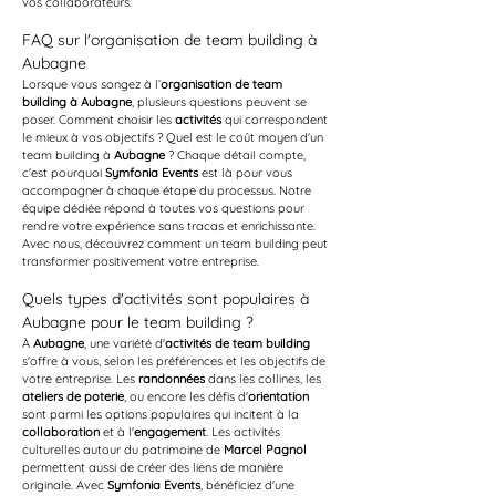
vos collaborateurs.
FAQ sur l'organisation de team building à 
Aubagne
Lorsque vous songez à l’
organisation de team 
building à Aubagne
, plusieurs questions peuvent se 
poser. Comment choisir les 
activités
 qui correspondent 
le mieux à vos objectifs ? Quel est le coût moyen d'un 
team building à 
Aubagne
 ? Chaque détail compte, 
c'est pourquoi 
Symfonia Events
 est là pour vous 
accompagner à chaque étape du processus. Notre 
équipe dédiée répond à toutes vos questions pour 
rendre votre expérience sans tracas et enrichissante. 
Avec nous, découvrez comment un team building peut 
transformer positivement votre entreprise.
Quels types d'activités sont populaires à 
Aubagne pour le team building ?
À 
Aubagne
, une variété d'
activités de team building
s'offre à vous, selon les préférences et les objectifs de 
votre entreprise. Les 
randonnées
 dans les collines, les 
ateliers de poterie
, ou encore les défis d'
orientation
sont parmi les options populaires qui incitent à la 
collaboration
 et à l'
engagement
. Les activités 
culturelles autour du patrimoine de 
Marcel Pagnol
permettent aussi de créer des liens de manière 
originale. Avec 
Symfonia Events
, bénéficiez d'une 