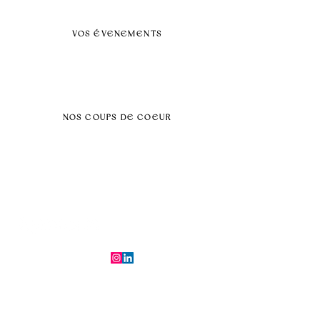
Nos prestations par villes
VOS ÉVENEMENTS
Séminaires et voyages incentive
Évenements d'entreprise
Dans vos locaux
Traiteurs
Teambuilding
NOS COUPS DE COEUR
Séminaire au vert
Séminaire Paris & Ile de France
Évènement éco-responsable
Séminaire insolite
Séminaire cohésion
Tél :
06.64.79.31.25
E-mail :
contact@symfoniaevents.com
Paris, France
Mentions légales et politiques de confidentialité
© 2025 par Symfonia Agency x
Conditions générales de vente
Ferrybot