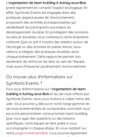
L'
organisation de team building à Aulnay-sous-Bois
prend également en compte l'aspect écologique. En 
effet, Symfonia Events est engagée dans des 
pratiques respectueuses de l'environnement, 
proposant des activités écoresponsables qui 
sensibilisent les participants aux enjeux du 
développement durable. En privilégiant des solutions 
locales et durables, nous minimisons notre empreinte 
carbone. Que ce soit à travers des ateliers autour de 
l'écologie ou des activités en pleine nature, nous 
veillons à intégrer des pratiques durables dans 
chaque événement. Cette approche permet non 
seulement de renforcer les liens au sein de l'équipe, 
mais aussi d'impacter positivement l'environnement.
Où trouver plus d'informations sur 
Symfonia Events ?
Pour plus d'informations sur l'
organisation de team 
building à Aulnay-sous-Bois
 et les services offerts par 
Symfonia Events, nous vous invitons à visiter notre site 
web. Vous pourrez y découvrir notre large gamme de 
services événementiels et comprendre comment nous 
pouvons personnaliser votre prochain team building. 
Que vous ayez des questions ou des besoins 
spécifiques, notre équipe se tient prête à vous 
accompagner à chaque étape. En vous rendant sur 
notre 
page événementielle
, vous pourrez également 