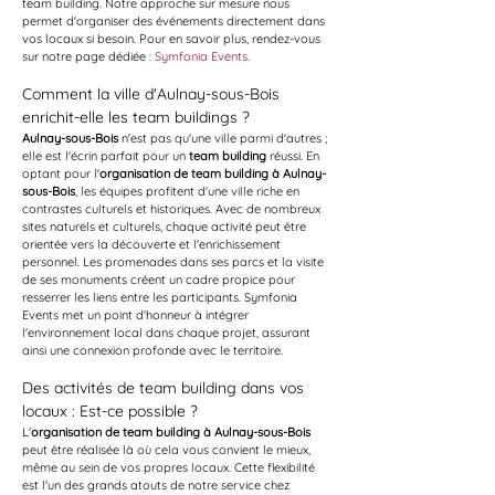
team building. Notre approche sur mesure nous 
permet d'organiser des événements directement dans 
vos locaux si besoin. Pour en savoir plus, rendez-vous 
sur notre page dédiée : 
Symfonia Events
.
Comment la ville d'Aulnay-sous-Bois 
enrichit-elle les team buildings ?
Aulnay-sous-Bois
 n'est pas qu'une ville parmi d'autres ; 
elle est l'écrin parfait pour un 
team building
 réussi. En 
optant pour l'
organisation de team building à Aulnay-
sous-Bois
, les équipes profitent d'une ville riche en 
contrastes culturels et historiques. Avec de nombreux 
sites naturels et culturels, chaque activité peut être 
orientée vers la découverte et l'enrichissement 
personnel. Les promenades dans ses parcs et la visite 
de ses monuments créent un cadre propice pour 
resserrer les liens entre les participants. Symfonia 
Events met un point d'honneur à intégrer 
l'environnement local dans chaque projet, assurant 
ainsi une connexion profonde avec le territoire.
Des activités de team building dans vos 
locaux : Est-ce possible ?
L'
organisation de team building à Aulnay-sous-Bois
peut être réalisée là où cela vous convient le mieux, 
même au sein de vos propres locaux. Cette flexibilité 
est l'un des grands atouts de notre service chez 