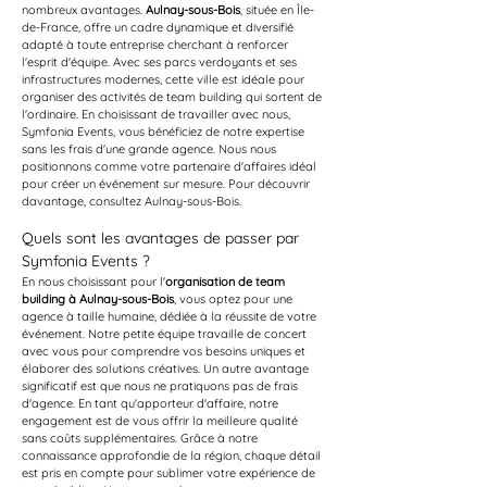
nombreux avantages. 
Aulnay-sous-Bois
, située en Île-
de-France, offre un cadre dynamique et diversifié 
adapté à toute entreprise cherchant à renforcer 
l'esprit d'équipe. Avec ses parcs verdoyants et ses 
infrastructures modernes, cette ville est idéale pour 
organiser des activités de team building qui sortent de 
l'ordinaire. En choisissant de travailler avec nous, 
Symfonia Events, vous bénéficiez de notre expertise 
sans les frais d'une grande agence. Nous nous 
positionnons comme votre partenaire d'affaires idéal 
pour créer un événement sur mesure. Pour découvrir 
davantage, consultez Aulnay-sous-Bois.
Quels sont les avantages de passer par 
Symfonia Events ?
En nous choisissant pour l'
organisation de team 
building à Aulnay-sous-Bois
, vous optez pour une 
agence à taille humaine, dédiée à la réussite de votre 
événement. Notre petite équipe travaille de concert 
avec vous pour comprendre vos besoins uniques et 
élaborer des solutions créatives. Un autre avantage 
significatif est que nous ne pratiquons pas de frais 
d'agence. En tant qu'apporteur d'affaire, notre 
engagement est de vous offrir la meilleure qualité 
sans coûts supplémentaires. Grâce à notre 
connaissance approfondie de la région, chaque détail 
est pris en compte pour sublimer votre expérience de 