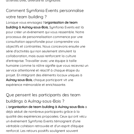
attentes avec diversité et originalité.
Comment Symfonia Events personnalise 
votre team building ?
Lorsque vous envisagez l'
organisation de team 
building à Aulnay-sous-Bois
, Symfonia Events est là 
pour créer un événement qui vous ressemble. Notre 
processus de personnalisation commence par une 
consultation approfondie pour comprendre vos 
objectifs et contraintes. Nous concevons ensuite une 
série d'activités qui non seulement stimulent la 
collaboration, mais aussi renforcent la culture 
d'entreprise. Travailler avec une équipe à taille 
humaine comme la nôtre signifie que vous recevrez un 
service attentionné et réactif à chaque étape du 
projet. En intégrant des éléments locaux uniques à 
Aulnay-sous-Bois
, chaque participant vit une 
expérience mémorable et enrichissante.
Que pensent les participants des team 
buildings à Aulnay-sous-Bois ?
L'
organisation de team building à Aulnay-sous-Bois
 a 
déjà séduit de nombreux participants grâce à la 
qualité des expériences proposées. Ceux qui ont vécu 
un événement Symfonia Events témoignent d'une 
véritable cohésion retrouvée et d'un esprit d'équipe 
renforcé. Les retours positifs soulignent souvent 