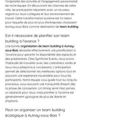
l'originalité des activités et l'engagement personnalisé 
de notre équipe. En découvrant les charmes de cette 
ville, les participants repartent avec un nouveau 
regard sur leurs collègues et leur environnement de 
travail. Cette transformation positive est la raison 
pour laquelle de plus en plus d'entreprises choisissent 
Aulnay-sous-Bois comme destination de 
team building
.
Est-il nécessaire de planifier son team 
building à l'avance ?
Une bonne 
organisation de team building à Aulnay-
sous-Bois
 nécessite effectivement une planification à 
l'avance pour garantir la disponibilité des espaces et 
des prestataires. Chez Symfonia Events, nous avons 
l'habitude de travailler avec des calendriers variés et 
nous nous adaptons à vos besoins. L'anticipation 
permet de sélectionner les meilleures options tout en 
assurant une expérience inoubliable pour tous les 
participants. Notre équipe vous guide tout au long du 
processus, vous assurant une tranquillité d'esprit dès 
la phase de conception. Un timing serré n'est jamais 
un obstacle pour nous, mais planifier à l'avance est 
généralement synonyme de plus de liberté et 
d'options.
Peut-on organiser un team building 
écologique à Aulnay-sous-Bois ?