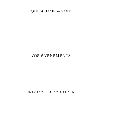
QUI SOMMES-NOUS
A propos
FAQ
BLOG
Nos prestations par villes
VOS ÉVENEMENTS
Séminaires et voyages incentive
Évenements d'entreprise
Dans vos locaux
Traiteurs
Teambuilding
NOS COUPS DE COEUR
Séminaire au vert
Séminaire Paris & Ile de France
Évènement éco-responsable
Séminaire insolite
Séminaire cohésion
Tél :
06.64.79.31.25
E-mail :