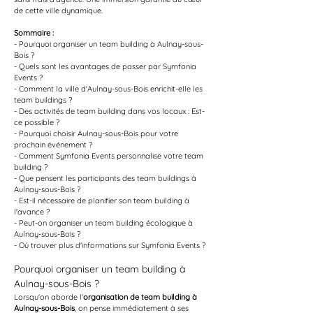
de cette ville dynamique.
Sommaire :
- Pourquoi organiser un team building à Aulnay-sous-
Bois ?
- Quels sont les avantages de passer par Symfonia 
Events ?
- Comment la ville d'Aulnay-sous-Bois enrichit-elle les 
team buildings ?
- Des activités de team building dans vos locaux : Est-
ce possible ?
- Pourquoi choisir Aulnay-sous-Bois pour votre 
prochain événement ?
- Comment Symfonia Events personnalise votre team 
building ?
- Que pensent les participants des team buildings à 
Aulnay-sous-Bois ?
- Est-il nécessaire de planifier son team building à 
l'avance ?
- Peut-on organiser un team building écologique à 
Aulnay-sous-Bois ?
- Où trouver plus d'informations sur Symfonia Events ?
Pourquoi organiser un team building à 
Aulnay-sous-Bois ?
Lorsqu'on aborde l'
organisation de team building à 
Aulnay-sous-Bois
, on pense immédiatement à ses 