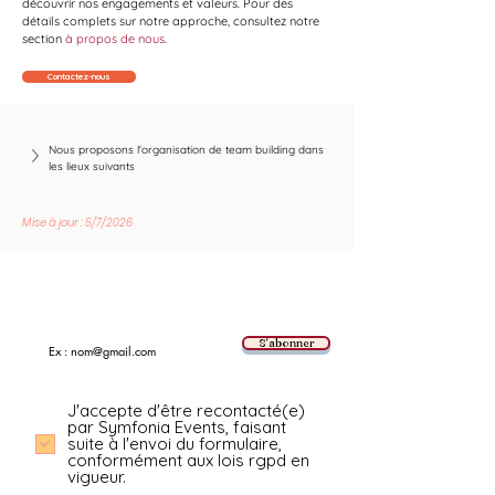
découvrir nos engagements et valeurs. Pour des 
détails complets sur notre approche, consultez notre 
section 
à propos de nous
.
Contactez-nous
Nous proposons l'organisation de team building dans 
les lieux suivants
Mise à jour : 5/7/2026
Suivez les nouvelles tendances avec nous !
E-mail
S'abonner
J'accepte d'être recontacté(e)
par Symfonia Events, faisant
suite à l'envoi du formulaire,
conformément aux lois rgpd en
vigueur.