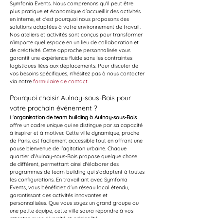
Symfonia Events. Nous comprenons qu'il peut être 
plus pratique et économique d'accueillir des activités 
en interne, et c'est pourquoi nous proposons des 
solutions adaptées à votre environnement de travail. 
Nos ateliers et activités sont conçus pour transformer 
n'importe quel espace en un lieu de collaboration et 
de créativité. Cette approche personnalisée vous 
garantit une expérience fluide sans les contraintes 
logistiques liées aux déplacements. Pour discuter de 
vos besoins spécifiques, n'hésitez pas à nous contacter 
via notre 
formulaire de contact
.
Pourquoi choisir Aulnay-sous-Bois pour 
votre prochain événement ?
L'
organisation de team building à Aulnay-sous-Bois
offre un cadre unique qui se distingue par sa capacité 
à inspirer et à motiver. Cette ville dynamique, proche 
de Paris, est facilement accessible tout en offrant une 
pause bienvenue de l'agitation urbaine. Chaque 
quartier d'Aulnay-sous-Bois propose quelque chose 
de différent, permettant ainsi d'élaborer des 
programmes de team building qui s'adaptent à toutes 
les configurations. En travaillant avec Symfonia 
Events, vous bénéficiez d'un réseau local étendu, 
garantissant des activités innovantes et 
personnalisées. Que vous soyez un grand groupe ou 
une petite équipe, cette ville saura répondre à vos 