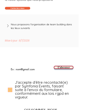
Contactez-nous
Nous proposons l'organisation de team building dans 
les lieux suivants
Mise à jour : 6/7/2026
Suivez les nouvelles tendances avec nous !
E-mail
S'abonner
J'accepte d'être recontacté(e)
par Symfonia Events, faisant
suite à l'envoi du formulaire,
conformément aux lois rgpd en
vigueur.
QUI SOMMES-NOUS