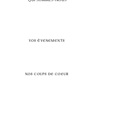
A propos
FAQ
BLOG
Nos prestations par villes
VOS ÉVENEMENTS
Séminaires et voyages incentive
Évenements d'entreprise
Dans vos locaux
Traiteurs
Teambuilding
NOS COUPS DE COEUR
Séminaire au vert
Séminaire Paris & Ile de France
Évènement éco-responsable
Séminaire insolite
Séminaire cohésion
Tél :
06.64.79.31.25
E-mail :
contact@symfoniaevents.com
Paris, France