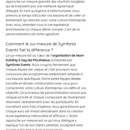
approche sur-mesure garantit des résultats tangibles 
qui se traduisent par une meilleure dynamique 
d'équipe. En tant qu’agence à taille humaine, nous 
prenons le temps d’écouter vos besoins et de créer un 
événement qui résonne avec votre culture d’entreprise. 
Avec nous, attendez-vous à une expérience 
enrichissante où chaque détail compte. 
L'art de la 
personnalisation est notre signature
.
Comment le sur-mesure de Symfonia 
Events fait la différence ?
Le sur-mesure est au cœur de l'
organisation de team 
building à Issy-les-Moulineaux
 orchestrée par 
Symfonia Events
. Nous croyons fermement que 
chaque équipe est unique, et c'est pourquoi nous 
concevons des programmes entièrement adaptés à 
vos besoins spécifiques. Notre petite équipe dédiée 
travaille en étroite collaboration avec vous pour 
comprendre votre culture d'entreprise, vos défis et vos 
objectifs. Ce processus de personnalisation assure que 
chaque activité et chaque composant de l'événement 
résonnent véritablement avec les participants. En 
travaillant sans frais d’agence, nous garantissons que 
chaque euro est investi directement dans la création 
d'une expérience mémorable et efficace. « 
Notre 
approche sur-mesure est ce qui nous distingue
 », 
explique l'un de nos clients satisfaits, soulignant ainsi 
la valeur ajoutée que nous proposons.