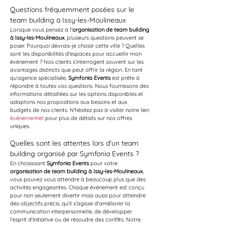
Questions fréquemment posées sur le 
team building à Issy-les-Moulineaux
Lorsque vous pensez à l'
organisation de team building 
à Issy-les-Moulineaux
, plusieurs questions peuvent se 
poser. Pourquoi devrais-je choisir cette ville ? Quelles 
sont les disponibilités d'espaces pour accueillir mon 
événement ? Nos clients s’interrogent souvent sur les 
avantages distincts que peut offrir la région. En tant 
qu’agence spécialisée, 
Symfonia Events
 est prête à 
répondre à toutes vos questions. Nous fournissons des 
informations détaillées sur les options disponibles et 
adaptons nos propositions aux besoins et aux 
budgets de nos clients. N'hésitez pas à visiter notre lien 
événementiel
 pour plus de détails sur nos offres 
uniques.
Quelles sont les attentes lors d'un team 
building organisé par Symfonia Events ?
En choisissant 
Symfonia Events
 pour votre 
organisation de team building à Issy-les-Moulineaux
, 
vous pouvez vous attendre à beaucoup plus que des 
activités engageantes. Chaque événement est conçu 
pour non seulement divertir mais aussi pour atteindre 
des objectifs précis, qu'il s'agisse d'améliorer la 
communication interpersonnelle, de développer 
l'esprit d'initiative ou de résoudre des conflits. Notre 