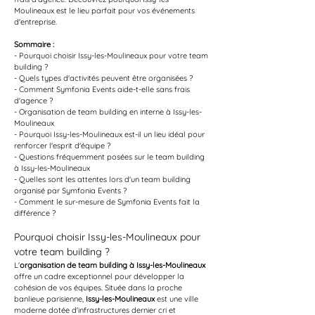
Moulineaux est le lieu parfait pour vos événements 
d'entreprise.
Sommaire :
- Pourquoi choisir Issy-les-Moulineaux pour votre team 
building ?
- Quels types d'activités peuvent être organisées ?
- Comment Symfonia Events aide-t-elle sans frais 
d'agence ?
- Organisation de team building en interne à Issy-les-
Moulineaux
- Pourquoi Issy-les-Moulineaux est-il un lieu idéal pour 
renforcer l'esprit d'équipe ?
- Questions fréquemment posées sur le team building 
à Issy-les-Moulineaux
- Quelles sont les attentes lors d'un team building 
organisé par Symfonia Events ?
- Comment le sur-mesure de Symfonia Events fait la 
différence ?
Pourquoi choisir Issy-les-Moulineaux pour 
votre team building ?
L'
organisation de team building à Issy-les-Moulineaux
offre un cadre exceptionnel pour développer la 
cohésion de vos équipes. Située dans la proche 
banlieue parisienne, 
Issy-les-Moulineaux
 est une ville 
moderne dotée d'infrastructures dernier cri et 