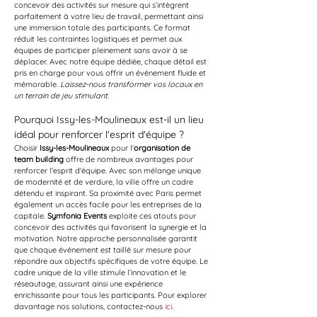
concevoir des activités sur mesure qui s’intègrent 
parfaitement à votre lieu de travail, permettant ainsi 
une immersion totale des participants. Ce format 
réduit les contraintes logistiques et permet aux 
équipes de participer pleinement sans avoir à se 
déplacer. Avec notre équipe dédiée, chaque détail est 
pris en charge pour vous offrir un événement fluide et 
mémorable. 
Laissez-nous transformer vos locaux en 
un terrain de jeu stimulant
.
Pourquoi Issy-les-Moulineaux est-il un lieu 
idéal pour renforcer l'esprit d'équipe ?
Choisir 
Issy-les-Moulineaux
 pour l'
organisation de 
team building
 offre de nombreux avantages pour 
renforcer l'esprit d'équipe. Avec son mélange unique 
de modernité et de verdure, la ville offre un cadre 
détendu et inspirant. Sa proximité avec Paris permet 
également un accès facile pour les entreprises de la 
capitale. 
Symfonia Events
 exploite ces atouts pour 
concevoir des activités qui favorisent la synergie et la 
motivation. Notre approche personnalisée garantit 
que chaque événement est taillé sur mesure pour 
répondre aux objectifs spécifiques de votre équipe. Le 
cadre unique de la ville stimule l’innovation et le 
réseautage, assurant ainsi une expérience 
enrichissante pour tous les participants. Pour explorer 
davantage nos solutions, contactez-nous 
ici
.