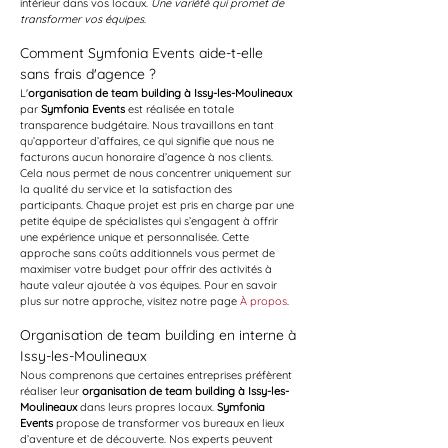
intérieur dans vos locaux. 
Une variété qui promet de 
transformer vos équipes
.
Comment Symfonia Events aide-t-elle 
sans frais d'agence ?
L'
organisation de team building à Issy-les-Moulineaux
par 
Symfonia Events
 est réalisée en totale 
transparence budgétaire. Nous travaillons en tant 
qu’apporteur d’affaires, ce qui signifie que nous ne 
facturons aucun honoraire d’agence à nos clients. 
Cela nous permet de nous concentrer uniquement sur 
la qualité du service et la satisfaction des 
participants. Chaque projet est pris en charge par une 
petite équipe de spécialistes qui s’engagent à offrir 
une expérience unique et personnalisée. Cette 
approche sans coûts additionnels vous permet de 
maximiser votre budget pour offrir des activités à 
haute valeur ajoutée à vos équipes. Pour en savoir 
plus sur notre approche, visitez notre page 
À propos
.
Organisation de team building en interne à 
Issy-les-Moulineaux
Nous comprenons que certaines entreprises préfèrent 
réaliser leur 
organisation de team building à Issy-les-
Moulineaux
 dans leurs propres locaux. 
Symfonia 
Events
 propose de transformer vos bureaux en lieux 
d’aventure et de découverte. Nos experts peuvent 