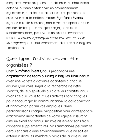
d'espaces verts propices à la détente. En choisissant 
cette ville, vous optez pour un environnement 
dynamique, à la fois urbain et naturel, propice à la 
créativité et à la collaboration. 
Symfonia Events
, 
agence à taille humaine, met à votre disposition une 
équipe dédiée pour chaque projet, sans frais 
supplémentaires, pour vous assurer un événement 
réussi. 
Découvrez pourquoi cette ville est un choix 
stratégique
 pour tout événement d'entreprise Issy-les-
Moulineaux.
Quels types d'activités peuvent être 
organisées ?
Chez 
Symfonia Events
, nous proposons une 
organisation de team building à Issy-les-Moulineaux
avec une variété d'activités adaptées à chaque 
équipe. Que vous soyez à la recherche de défis 
sportifs, de jeux spirituels ou d'ateliers créatifs, nous 
avons ce qu'il vous faut. Ces activités sont conçues 
pour encourager la communication, la collaboration 
et l'innovation parmi vos employés. Nous 
personnalisons chaque proposition pour correspondre 
exactement aux attentes de votre équipe, assurant 
ainsi un excellent retour sur investissement sans frais 
d'agence supplémentaires. Nos animations peuvent se 
dérouler dans divers environnements, que ce soit en 
extérieur dans les nombreux parcs de la ville ou en 