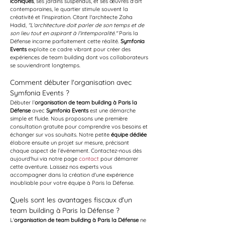
iconiques
, ses jardins suspendus, et ses œuvres d'art 
contemporaines, le quartier stimule souvent la 
créativité et l'inspiration. Citant l'architecte Zaha 
Hadid, 
"L'architecture doit parler de son temps et de 
son lieu tout en aspirant à l'intemporalité."
 Paris la 
Défense incarne parfaitement cette réalité. 
Symfonia 
Events
 exploite ce cadre vibrant pour créer des 
expériences de team building dont vos collaborateurs 
se souviendront longtemps.
Comment débuter l'organisation avec 
Symfonia Events ?
Débuter l’
organisation de team building à Paris la 
Défense
 avec 
Symfonia Events
 est une démarche 
simple et fluide. Nous proposons une première 
consultation gratuite pour comprendre vos besoins et 
échanger sur vos souhaits. Notre petite 
équipe dédiée
élabore ensuite un projet sur mesure, précisant 
chaque aspect de l’événement. Contactez-nous dès 
aujourd'hui via notre page 
contact
 pour démarrer 
cette aventure. Laissez nos experts vous 
accompagner dans la création d'une expérience 
inoubliable pour votre équipe à Paris la Défense.
Quels sont les avantages fiscaux d'un 
team building à Paris la Défense ?
L'
organisation de team building à Paris la Défense
 ne 