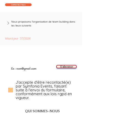
Contactez-nous
Nous proposons l'organisation de team building dans 
les lieux suivants
Mise à jour : 7/7/2026
Suivez les nouvelles tendances avec nous !
E-mail
S'abonner
J'accepte d'être recontacté(e)
par Symfonia Events, faisant
suite à l'envoi du formulaire,
conformément aux lois rgpd en
vigueur.
QUI SOMMES-NOUS