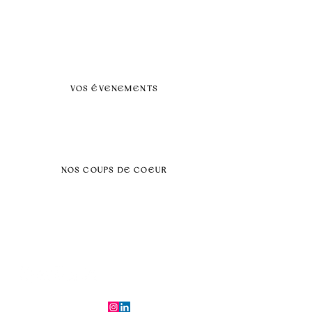
A propos
FAQ
BLOG
Nos prestations par villes
VOS ÉVENEMENTS
Séminaires et voyages incentive
Évenements d'entreprise
Dans vos locaux
Traiteurs
Teambuilding
NOS COUPS DE COEUR
Séminaire au vert
Séminaire Paris & Ile de France
Évènement éco-responsable
Séminaire insolite
Séminaire cohésion
Tél :
06.64.79.31.25
E-mail :
contact@symfoniaevents.com
Paris, France