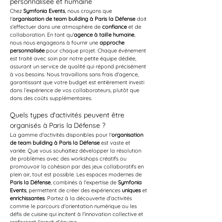
personnalisée et humaine
Chez 
Symfonia Events
, nous croyons que 
l'
organisation de team building à Paris la Défense
 doit 
s'effectuer dans une atmosphère de 
confiance
 et de 
collaboration. En tant qu'
agence à taille humaine
, 
nous nous engageons à fournir une 
approche 
personnalisée
 pour chaque projet. Chaque événement 
est traité avec soin par notre petite équipe dédiée, 
assurant un service de qualité qui répond précisément 
à vos besoins. Nous travaillons sans frais d'agence, 
garantissant que votre budget est entièrement investi 
dans l’expérience de vos collaborateurs, plutôt que 
dans des coûts supplémentaires.
Quels types d'activités peuvent être 
organisés à Paris la Défense ?
La gamme d'activités disponibles pour l'
organisation 
de team building à Paris la Défense
 est vaste et 
variée. Que vous souhaitiez développer la résolution 
de problèmes avec des workshops créatifs ou 
promouvoir la cohésion par des jeux collaboratifs en 
plein air, tout est possible. Les espaces modernes de 
Paris la Défense
, combinés à l'expertise de 
Symfonia 
Events
, permettent de créer des expériences 
uniques
 et 
enrichissantes
. Partez à la découverte d'activités 
comme le parcours d'orientation numérique ou les 
défis de cuisine qui incitent à l'innovation collective et 