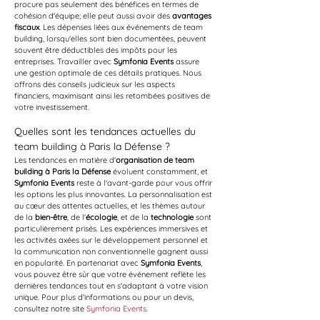
procure pas seulement des bénéfices en termes de 
cohésion d'équipe; elle peut aussi avoir des 
avantages 
fiscaux
. Les dépenses liées aux événements de team 
building, lorsqu'elles sont bien documentées, peuvent 
souvent être déductibles des impôts pour les 
entreprises. Travailler avec 
Symfonia Events
 assure 
une gestion optimale de ces détails pratiques. Nous 
offrons des conseils judicieux sur les aspects 
financiers, maximisant ainsi les retombées positives de 
votre investissement.
Quelles sont les tendances actuelles du 
team building à Paris la Défense ?
Les tendances en matière d'
organisation de team 
building à Paris la Défense
 évoluent constamment, et 
Symfonia Events
 reste à l'avant-garde pour vous offrir 
les options les plus innovantes. La personnalisation est 
au cœur des attentes actuelles, et les thèmes autour 
de la 
bien-être
, de l'
écologie
, et de la 
technologie
 sont 
particulièrement prisés. Les expériences immersives et 
les activités axées sur le développement personnel et 
la communication non conventionnelle gagnent aussi 
en popularité. En partenariat avec 
Symfonia Events
, 
vous pouvez être sûr que votre événement reflète les 
dernières tendances tout en s'adaptant à votre vision 
unique. Pour plus d'informations ou pour un devis, 
consultez notre site 
Symfonia Events
.