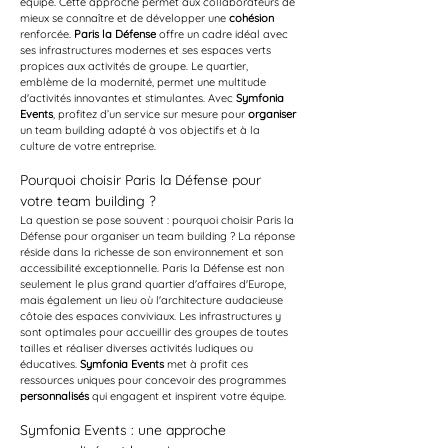
équipe. Cette approche permet aux collaborateurs de 
mieux se connaître et de développer une 
cohésion
renforcée. 
Paris la Défense
 offre un cadre idéal avec 
ses infrastructures modernes et ses espaces verts 
propices aux activités de groupe. Le quartier, 
emblème de la modernité, permet une multitude 
d'activités innovantes et stimulantes. Avec 
Symfonia 
Events
, profitez d’un service sur mesure pour 
organiser
un team building adapté à vos objectifs et à la 
culture de votre entreprise.
Pourquoi choisir Paris la Défense pour 
votre team building ?
La question se pose souvent : pourquoi choisir Paris la 
Défense pour organiser un team building ? La réponse 
réside dans la richesse de son environnement et son 
accessibilité exceptionnelle. Paris la Défense est non 
seulement le plus grand quartier d'affaires d'Europe, 
mais également un lieu où l'architecture audacieuse 
côtoie des espaces conviviaux. Les infrastructures y 
sont optimales pour accueillir des groupes de toutes 
tailles et réaliser diverses activités ludiques ou 
éducatives. 
Symfonia Events
 met à profit ces 
ressources uniques pour concevoir des programmes 
personnalisés
 qui engagent et inspirent votre équipe.
Symfonia Events : une approche 