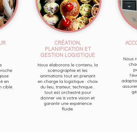
UR
CRÉATION,
ACC
PLANIFICATION ET
GESTION LOGISTIQUE
Nous re
chaq
s
Nous élaborons le contenu, la
p
proche
scénographie et les
l’e
gisse
animations tout en prenant
adaptan
é en
en charge la logistique : choix
assurer
ciblé.
du lieu, traiteur, technique...
ge
tout est orchestré pour
donner vie à votre vision et
garantir une expérience
fluide.