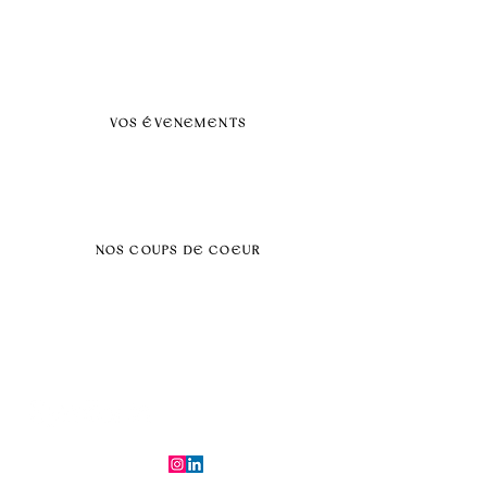
A propos
FAQ
BLOG
Nos prestations par villes
VOS ÉVENEMENTS
Séminaires et voyages incentive
Évenements d'entreprise
Dans vos locaux
Traiteurs
Teambuilding
NOS COUPS DE COEUR
Séminaire au vert
Séminaire Paris & Ile de France
Évènement éco-responsable
Séminaire insolite
Séminaire cohésion
Tél :
06.64.79.31.25
E-mail :
contact@symfoniaevents.com
Paris, France