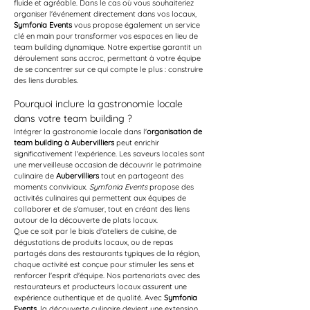
fluide et agréable. Dans le cas où vous souhaiteriez 
organiser l'événement directement dans vos locaux, 
Symfonia Events
 vous propose également un service 
clé en main pour transformer vos espaces en lieu de 
team building dynamique. Notre expertise garantit un 
déroulement sans accroc, permettant à votre équipe 
de se concentrer sur ce qui compte le plus : construire 
des liens durables.
Pourquoi inclure la gastronomie locale 
dans votre team building ?
Intégrer la gastronomie locale dans l'
organisation de 
team building à Aubervilliers
 peut enrichir 
significativement l'expérience. Les saveurs locales sont 
une merveilleuse occasion de découvrir le patrimoine 
culinaire de 
Aubervilliers
 tout en partageant des 
moments conviviaux. 
Symfonia Events
 propose des 
activités culinaires qui permettent aux équipes de 
collaborer et de s'amuser, tout en créant des liens 
autour de la découverte de plats locaux.
Que ce soit par le biais d'ateliers de cuisine, de 
dégustations de produits locaux, ou de repas 
partagés dans des restaurants typiques de la région, 
chaque activité est conçue pour stimuler les sens et 
renforcer l'esprit d'équipe. Nos partenariats avec des 
restaurateurs et producteurs locaux assurent une 
expérience authentique et de qualité. Avec 
Symfonia 
Events
, la découverte culinaire devient une extension 