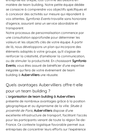
entreprise est unique, tout comme ses besoins en 
matière de team building. Notre petite équipe dédiée 
se consacre à comprendre vos objectifs spécifiques et 
à concevoir des activités sur mesure qui répondent à 
vos attentes. 
Symfonia Events
 travaille sans honoraire 
d'agence, assurant ainsi un service abordable et 
transparent.
Notre processus de personnalisation commence par 
une consultation approfondie pour déterminer les 
valeurs et les objectifs clés de votre équipe. À partir 
de là, nous développons un plan qui incorpore des 
éléments adaptés à votre groupe, qu'il s'agisse de 
renforcer la créativité, d'améliorer la communication, 
ou de stimuler la productivité. En choisissant 
Symfonia 
Events
, vous êtes assuré de bénéficier d'une expertise 
inégalée qui fera de votre événement de team 
building à 
Aubervilliers
 une réussite.
Quels avantages Aubervilliers offre-t-elle 
pour un team building ?
L'
organisation de team building à Aubervilliers
présente de nombreux avantages grâce à la position 
géographique et au dynamisme de la ville. 
Située à 
proximité de Paris
, 
Aubervilliers
 dispose d'une 
excellente infrastructure de transport, facilitant l'accès 
pour les participants venant de toute la région Île-de-
France. Ce contexte logistique favorable permet aux 
entreprises de concentrer leurs efforts sur l’expérience 