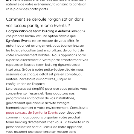
naturelle de votre événement, favorisant la cohésion 
et le plaisir des participants.
Comment se déroule l'organisation dans 
vos locaux par Symfonia Events ?
L'
organisation de team building à Aubervilliers
 dans 
vos propres locaux est une option flexible que 
Symfonia Events
 est en mesure de vous offrir. En 
optant pour cet arrangement, vous économisez sur 
les frais de location tout en profitant du confort de 
votre environnement habituel. Nous apportons notre 
expertise directement à votre porte, transformant vos 
espaces en lieux de team building dynamiques et 
inspirants. Grâce à notre petite équipe dédiée, nous 
assurons que chaque détail est pris en compte, du 
matériel nécessaire aux activités, jusqu'à la 
configuration de l'espace.
Le processus est simplifié pour que vous puissiez vous 
concentrer sur l'essentiel. Nous adaptons nos 
programmes en fonction de vos installations, 
garantissant que chaque activité s'intègre 
harmonieusement à votre environnement. Consultez la 
page contact de Symfonia Events
 pour découvrir 
comment nous pouvons organiser votre prochain 
team building directement chez vous. La flexibilité et la 
personnalisation sont au cœur de notre approche, 
vous assurant une expérience sur mesure sans 