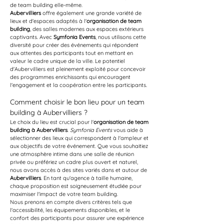
de team building elle-même.
Aubervilliers
 offre également une grande variété de 
lieux et d'espaces adaptés à l'
organisation de team 
building
, des salles modernes aux espaces extérieurs 
captivants. Avec 
Symfonia Events
, nous utilisons cette 
diversité pour créer des événements qui répondent 
aux attentes des participants tout en mettant en 
valeur le cadre unique de la ville. Le potentiel 
d'Aubervilliers est pleinement exploité pour concevoir 
des programmes enrichissants qui encouragent 
l'engagement et la coopération entre les participants.
Comment choisir le bon lieu pour un team 
building à Aubervilliers ?
Le choix du lieu est crucial pour l'
organisation de team 
building à Aubervilliers
. 
Symfonia Events
 vous aide à 
sélectionner des lieux qui correspondent à l'ampleur et 
aux objectifs de votre événement. Que vous souhaitiez 
une atmosphère intime dans une salle de réunion 
privée ou préfériez un cadre plus ouvert et naturel, 
nous avons accès à des sites variés dans et autour de 
Aubervilliers
. En tant qu'agence à taille humaine, 
chaque proposition est soigneusement étudiée pour 
maximiser l'impact de votre team building.
Nous prenons en compte divers critères tels que 
l'accessibilité, les équipements disponibles, et le 
confort des participants pour assurer une expérience 