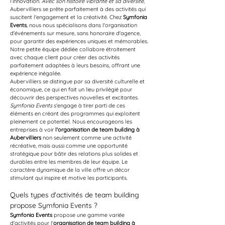
l’innovation. 
Avec son histoire vibrante et sa diversité
, 
Aubervilliers se prête parfaitement à des activités qui 
suscitent l'engagement et la créativité. Chez 
Symfonia 
Events
, nous nous spécialisons dans l'organisation 
d'événements sur mesure, sans honoraire d'agence, 
pour garantir des expériences uniques et mémorables. 
Notre petite équipe dédiée collabore étroitement 
avec chaque client pour créer des activités 
parfaitement adaptées à leurs besoins, offrant une 
expérience inégalée.
Aubervilliers se distingue par sa diversité culturelle et 
économique, ce qui en fait un lieu privilégié pour 
découvrir des perspectives nouvelles et excitantes. 
Symfonia Events
 s'engage à tirer parti de ces 
éléments en créant des programmes qui exploitent 
pleinement ce potentiel. Nous encourageons les 
entreprises à voir 
l'organisation de team building à 
Aubervilliers
 non seulement comme une activité 
récréative, mais aussi comme une opportunité 
stratégique pour bâtir des relations plus solides et 
durables entre les membres de leur équipe. Le 
caractère dynamique de la ville offre un décor 
stimulant qui inspire et motive les participants.
Quels types d'activités de team building 
propose Symfonia Events ?
Symfonia Events
 propose une gamme variée 
d'activités pour l'
organisation de team building à 