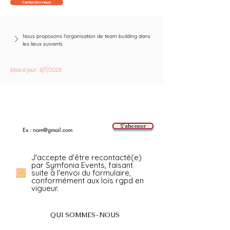
Contactez-nous
Nous proposons l'organisation de team building dans 
les lieux suivants
Mise à jour : 9/7/2026
Suivez les nouvelles tendances avec nous !
E-mail
S'abonner
J'accepte d'être recontacté(e)
par Symfonia Events, faisant
suite à l'envoi du formulaire,
conformément aux lois rgpd en
vigueur.
QUI SOMMES-NOUS