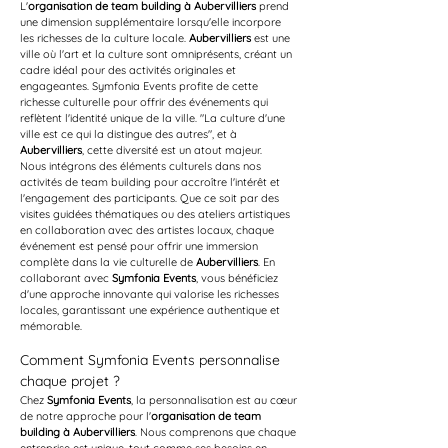
L'
organisation de team building à Aubervilliers
 prend 
une dimension supplémentaire lorsqu'elle incorpore 
les richesses de la culture locale. 
Aubervilliers
 est une 
ville où l'art et la culture sont omniprésents, créant un 
cadre idéal pour des activités originales et 
engageantes. Symfonia Events profite de cette 
richesse culturelle pour offrir des événements qui 
reflètent l'identité unique de la ville. "La culture d'une 
ville est ce qui la distingue des autres", et à 
Aubervilliers
, cette diversité est un atout majeur.
Nous intégrons des éléments culturels dans nos 
activités de team building pour accroître l'intérêt et 
l'engagement des participants. Que ce soit par des 
visites guidées thématiques ou des ateliers artistiques 
en collaboration avec des artistes locaux, chaque 
événement est pensé pour offrir une immersion 
complète dans la vie culturelle de 
Aubervilliers
. En 
collaborant avec 
Symfonia Events
, vous bénéficiez 
d'une approche innovante qui valorise les richesses 
locales, garantissant une expérience authentique et 
mémorable.
Comment Symfonia Events personnalise 
chaque projet ?
Chez 
Symfonia Events
, la personnalisation est au cœur 
de notre approche pour l'
organisation de team 
building à Aubervilliers
. Nous comprenons que chaque 