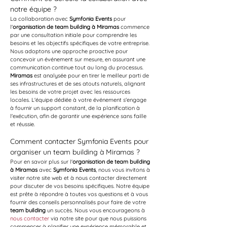
notre équipe ?
La collaboration avec 
Symfonia Events
 pour 
l'
organisation de team building à Miramas
 commence 
par une consultation initiale pour comprendre les 
besoins et les objectifs spécifiques de votre entreprise. 
Nous adoptons une approche proactive pour 
concevoir un événement sur mesure, en assurant une 
communication continue tout au long du processus. 
Miramas
 est analysée pour en tirer le meilleur parti de 
ses infrastructures et de ses atouts naturels, alignant 
les besoins de votre projet avec les ressources 
locales. L'équipe dédiée à votre événement s'engage 
à fournir un support constant, de la planification à 
l'exécution, afin de garantir une expérience sans faille 
et réussie.
Comment contacter Symfonia Events pour 
organiser un team building à Miramas ?
Pour en savoir plus sur l'
organisation de team building 
à Miramas
 avec 
Symfonia Events
, nous vous invitons à 
visiter notre site web et à nous contacter directement 
pour discuter de vos besoins spécifiques. Notre équipe 
est prête à répondre à toutes vos questions et à vous 
fournir des conseils personnalisés pour faire de votre 
team building
 un succès. Nous vous encourageons à 
nous contacter
 via notre site pour que nous puissions 
commencer à planifier une expérience mémorable et 