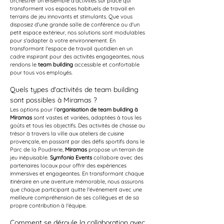
orchestrer un ensemble d'activités sur place qui 
transforment vos espaces habituels de travail en 
terrains de jeu innovants et stimulants. Que vous 
disposiez d'une grande salle de conférence ou d'un 
petit espace extérieur, nos solutions sont modulables 
pour s'adapter à votre environnement. En 
transformant l'espace de travail quotidien en un 
cadre inspirant pour des activités engageantes, nous 
rendons le 
team building
 accessible et confortable 
pour tous vos employés.
Quels types d'activités de team building 
sont possibles à Miramas ?
Les options pour l'
organisation de team building à 
Miramas
 sont vastes et variées, adaptées à tous les 
goûts et tous les objectifs. Des activités de chasse au 
trésor à travers la ville aux ateliers de cuisine 
provençale, en passant par des défis sportifs dans le 
Parc de la Poudrerie, 
Miramas
 propose un terrain de 
jeu inépuisable. 
Symfonia Events
 collabore avec des 
partenaires locaux pour offrir des expériences 
immersives et engageantes. En transformant chaque 
itinéraire en une aventure mémorable, nous assurons 
que chaque participant quitte l'événement avec une 
meilleure compréhension de ses collègues et de sa 
propre contribution à l'équipe.
Comment se déroule la collaboration avec 