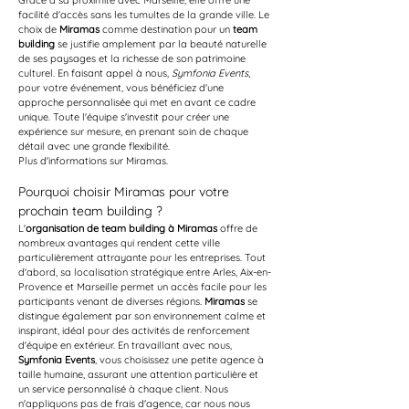
Grâce à sa proximité avec Marseille, elle offre une 
facilité d'accès sans les tumultes de la grande ville. Le 
choix de 
Miramas
 comme destination pour un 
team 
building
 se justifie amplement par la beauté naturelle 
de ses paysages et la richesse de son patrimoine 
culturel. En faisant appel à nous, 
Symfonia Events
, 
pour votre événement, vous bénéficiez d'une 
approche personnalisée qui met en avant ce cadre 
unique. Toute l'équipe s'investit pour créer une 
expérience sur mesure, en prenant soin de chaque 
détail avec une grande flexibilité.
Plus d'informations sur Miramas.
Pourquoi choisir Miramas pour votre 
prochain team building ?
L'
organisation de team building à Miramas
 offre de 
nombreux avantages qui rendent cette ville 
particulièrement attrayante pour les entreprises. Tout 
d'abord, sa localisation stratégique entre Arles, Aix-en-
Provence et Marseille permet un accès facile pour les 
participants venant de diverses régions. 
Miramas
 se 
distingue également par son environnement calme et 
inspirant, idéal pour des activités de renforcement 
d'équipe en extérieur. En travaillant avec nous, 
Symfonia Events
, vous choisissez une petite agence à 
taille humaine, assurant une attention particulière et 
un service personnalisé à chaque client. Nous 
n'appliquons pas de frais d'agence, car nous nous 