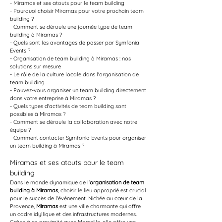
- Miramas et ses atouts pour le team building
- Pourquoi choisir Miramas pour votre prochain team 
building ?
- Comment se déroule une journée type de team 
building à Miramas ?
- Quels sont les avantages de passer par Symfonia 
Events ?
- Organisation de team building à Miramas : nos 
solutions sur mesure
- Le rôle de la culture locale dans l'organisation de 
team building
- Pouvez-vous organiser un team building directement 
dans votre entreprise à Miramas ?
- Quels types d'activités de team building sont 
possibles à Miramas ?
- Comment se déroule la collaboration avec notre 
équipe ?
- Comment contacter Symfonia Events pour organiser 
un team building à Miramas ?
Miramas et ses atouts pour le team 
building
Dans le monde dynamique de l'
organisation de team 
building à Miramas
, choisir le lieu approprié est crucial 
pour le succès de l'événement. Nichée au cœur de la 
Provence, 
Miramas
 est une ville charmante qui offre 
un cadre idyllique et des infrastructures modernes. 