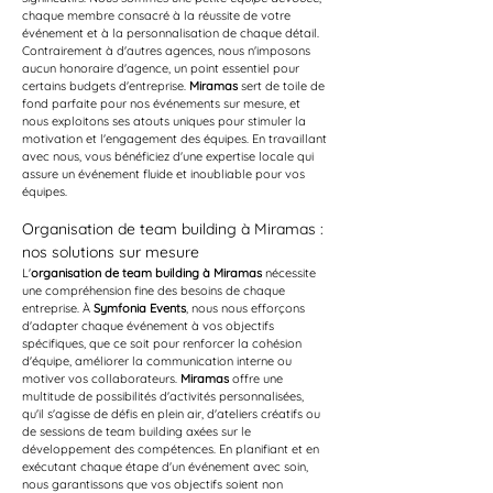
chaque membre consacré à la réussite de votre 
événement et à la personnalisation de chaque détail. 
Contrairement à d'autres agences, nous n'imposons 
aucun honoraire d'agence, un point essentiel pour 
certains budgets d'entreprise. 
Miramas
 sert de toile de 
fond parfaite pour nos événements sur mesure, et 
nous exploitons ses atouts uniques pour stimuler la 
motivation et l'engagement des équipes. En travaillant 
avec nous, vous bénéficiez d'une expertise locale qui 
assure un événement fluide et inoubliable pour vos 
équipes.
Organisation de team building à Miramas : 
nos solutions sur mesure
L'
organisation de team building à Miramas
 nécessite 
une compréhension fine des besoins de chaque 
entreprise. À 
Symfonia Events
, nous nous efforçons 
d'adapter chaque événement à vos objectifs 
spécifiques, que ce soit pour renforcer la cohésion 
d'équipe, améliorer la communication interne ou 
motiver vos collaborateurs. 
Miramas
 offre une 
multitude de possibilités d'activités personnalisées, 
qu'il s'agisse de défis en plein air, d'ateliers créatifs ou 
de sessions de team building axées sur le 
développement des compétences. En planifiant et en 
exécutant chaque étape d'un événement avec soin, 
nous garantissons que vos objectifs soient non 