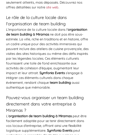
seulement atteints, mais dépassés. Découvrez nos 
offres détaillées sur notre 
site web
.
Le rôle de la culture locale dans 
l'organisation de team building
L'importance de la culture locale dans l'
organisation 
de team building à Miramas
 ne doit pas être sous-
estimée. La ville, riche en traditions et en histoire, offre 
un cadre unique pour des activités immersives qui 
peuvent inclure des ateliers de cuisine provençale, des 
visites des sites historiques ou même des défis inspirés 
par les légendes locales. Ces éléments culturels 
fournissent une toile de fond enrichissante aux 
activités de cohésion d'équipe, augmentant leur 
impact et leur attrait. 
Symfonia Events
 s'engage à 
intégrer ces éléments culturels dans chaque 
événement, rendant chaque 
team building
 aussi 
authentique que mémorable. 
Pouvez-vous organiser un team building 
directement dans votre entreprise à 
Miramas ?
L'
organisation de team building à Miramas
 peut être 
facilement adaptée pour se tenir directement dans 
vos locaux d'entreprise, offrant ainsi une flexibilité 
logistique supplémentaire. 
Symfonia Events
 peut 