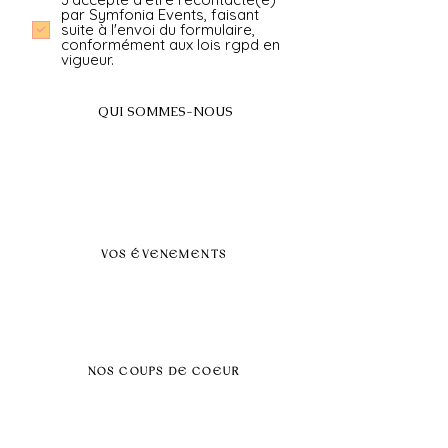
par Symfonia Events, faisant
suite à l'envoi du formulaire,
conformément aux lois rgpd en
vigueur.
QUI SOMMES-NOUS
A propos
FAQ
BLOG
Nos prestations par villes
VOS ÉVENEMENTS
Séminaires et voyages incentive
Évenements d'entreprise
Dans vos locaux
Traiteurs
Teambuilding
NOS COUPS DE COEUR
Séminaire au vert
Séminaire Paris & Ile de France
Évènement éco-responsable
Séminaire insolite