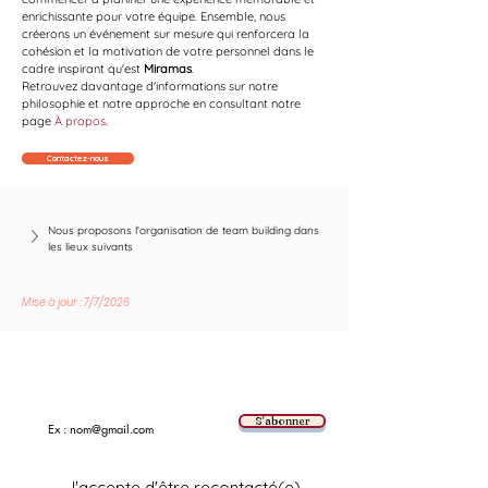
enrichissante pour votre équipe. Ensemble, nous 
créerons un événement sur mesure qui renforcera la 
cohésion et la motivation de votre personnel dans le 
cadre inspirant qu'est 
Miramas
.
Retrouvez davantage d'informations sur notre 
philosophie et notre approche en consultant notre 
page 
À propos
.
Contactez-nous
Nous proposons l'organisation de team building dans 
les lieux suivants
Mise à jour : 7/7/2026
Suivez les nouvelles tendances avec nous !
E-mail
S'abonner
J'accepte d'être recontacté(e)