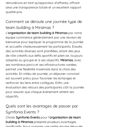
rémunérons en tant qu'apporteur d'affaires, offrant 
ainsi une transparence totale et un excellent rapport 
qualité-prix.
Comment se déroule une journée type de 
team building à Miramas ?
L'
organisation de team building à Miramas
 par notre 
équipe commence généralement par une réunion de 
bienvenue pour expliquer le programme de la journée 
et accueillir chaleureusement les participants. Ensuite, 
des activités diverses sont planifiées, allant des jeux 
de rôle créatifs aux défis sportifs en plein air, toujours 
adaptés au groupe et à ses objectifs. 
Miramas
, avec 
ses nombreux parcs et ses infrastructures variées, 
permet une flexibilité maximale dans le choix des 
activités. En milieu de journée, un déjeuner convivial 
est souvent prévu pour favoriser les échanges et 
renforcer les liens entre collègues. Enfin, une 
évaluation des retours des participants clôt la journée 
pour assurer que chaque événement atteint ses 
objectifs. 
Quels sont les avantages de passer par 
Symfonia Events ?
Choisir 
Symfonia Events
 pour l'
organisation de team 
building à Miramas
 présente plusieurs avantages 
significatifs. Nous sommes une petite 
équipe dévouée
, 