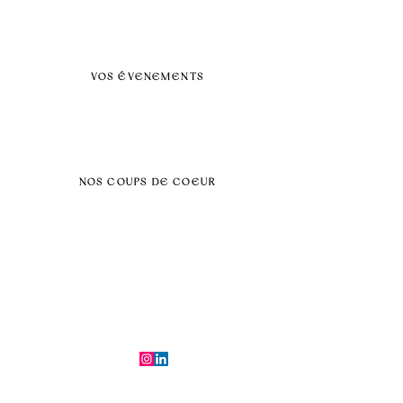
BLOG
Nos prestations par villes
VOS ÉVENEMENTS
Séminaires et voyages incentive
Évenements d'entreprise
Dans vos locaux
Traiteurs
Teambuilding
NOS COUPS DE COEUR
Séminaire au vert
Séminaire Paris & Ile de France
Évènement éco-responsable
Séminaire insolite
Séminaire cohésion
Tél :
06.64.79.31.25
E-mail :
contact@symfoniaevents.com
Paris, France
Mentions légales et politiques de confidentialité