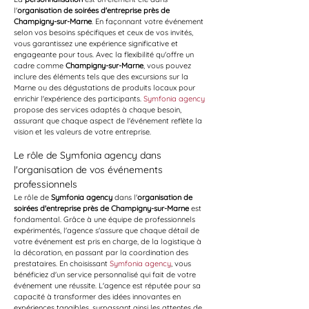
l'
organisation de soirées d'entreprise près de 
Champigny-sur-Marne
. En façonnant votre événement 
selon vos besoins spécifiques et ceux de vos invités, 
vous garantissez une expérience significative et 
engageante pour tous. Avec la flexibilité qu'offre un 
cadre comme 
Champigny-sur-Marne
, vous pouvez 
inclure des éléments tels que des excursions sur la 
Marne ou des dégustations de produits locaux pour 
enrichir l'expérience des participants. 
Symfonia agency
propose des services adaptés à chaque besoin, 
assurant que chaque aspect de l'événement reflète la 
vision et les valeurs de votre entreprise.
Le rôle de Symfonia agency dans 
l'organisation de vos événements 
professionnels
Le rôle de 
Symfonia agency
 dans l'
organisation de 
soirées d'entreprise près de Champigny-sur-Marne
 est 
fondamental. Grâce à une équipe de professionnels 
expérimentés, l'agence s'assure que chaque détail de 
votre événement est pris en charge, de la logistique à 
la décoration, en passant par la coordination des 
prestataires. En choisissant 
Symfonia agency
, vous 
bénéficiez d'un service personnalisé qui fait de votre 
événement une réussite. L'agence est réputée pour sa 
capacité à transformer des idées innovantes en 
expériences tangibles, surpassant ainsi les attentes de 