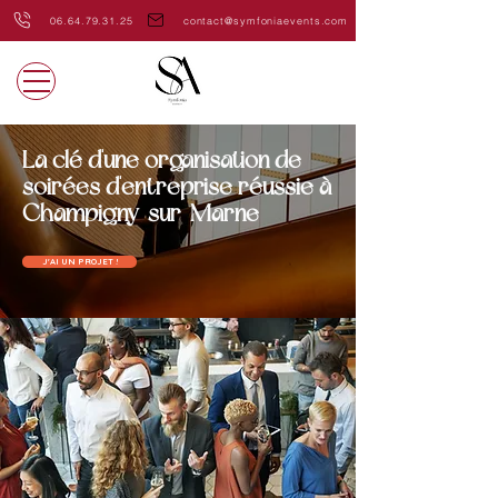
06.64.79.31.25
contact@symfoniaevents.com
La clé d'une organisation de
soirées d'entreprise réussie à
Champigny-sur-Marne
J'AI UN PROJET !