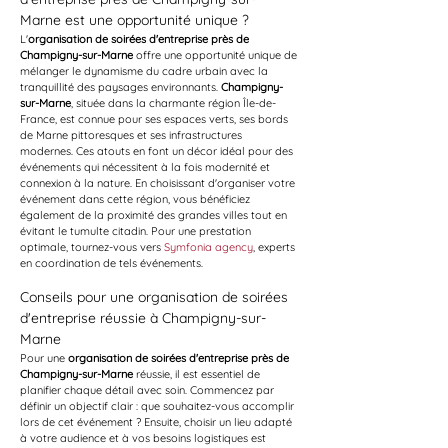
Marne est une opportunité unique ?
L'
organisation de soirées d'entreprise près de 
Champigny-sur-Marne
 offre une opportunité unique de 
mélanger le dynamisme du cadre urbain avec la 
tranquillité des paysages environnants. 
Champigny-
sur-Marne
, située dans la charmante région Île-de-
France, est connue pour ses espaces verts, ses bords 
de Marne pittoresques et ses infrastructures 
modernes. Ces atouts en font un décor idéal pour des 
événements qui nécessitent à la fois modernité et 
connexion à la nature. En choisissant d'organiser votre 
événement dans cette région, vous bénéficiez 
également de la proximité des grandes villes tout en 
évitant le tumulte citadin. Pour une prestation 
optimale, tournez-vous vers 
Symfonia agency
, experts 
en coordination de tels événements.
Conseils pour une organisation de soirées 
d'entreprise réussie à Champigny-sur-
Marne
Pour une 
organisation de soirées d'entreprise près de 
Champigny-sur-Marne
 réussie, il est essentiel de 
planifier chaque détail avec soin. Commencez par 
définir un objectif clair : que souhaitez-vous accomplir 
lors de cet événement ? Ensuite, choisir un lieu adapté 
à votre audience et à vos besoins logistiques est 