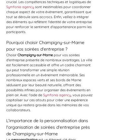
crucial. Les compétences techniques et logistiques de 
Symfonia agency
 sont inestimables pour coordonner 
chaque aspect de votre événement, garantissant que 
tout se déroule sans accrocs. Enfin, veillez à intégrer 
des éléments qui reflètent l'identité de votre entreprise 
pour renforcer le sentiment d'appartenance parmi les 
participants.
Pourquoi choisir Champigny-sur-Marne 
pour vos soirées d'entreprise ?
Choisir 
Champigny-sur-Marne
 pour vos soirées 
d'entreprise présente de nombreux avantages. La ville 
est facilement accessible et offre un cadre charmant 
qui peut transformer une simple réunion 
professionnelle en un événement mémorable. Ses 
nombreux espaces verts et ses bords de Marne 
séduisent par leur beauté naturelle, offrant des 
possibilités infinies pour organiser des événements en 
plein air. Avec l'aide de 
Symfonia agency
, vous pouvez 
capitaliser sur ces atouts pour créer une expérience 
unique qui restera gravée dans les mémoires de vos 
collaborateurs.
L'importance de la personnalisation dans 
l'organisation de soirées d'entreprise près 
de Champigny-sur-Marne
La 
personnalisation
 est un élément clé dans 